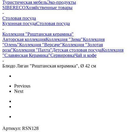
Туристическая мебель
Эко-продукты
SIBERECO
Хозяйственные товары
-
Столовая посуда
Кухонная посуда
Столовая посуда
-
Коллекция "Риштанская керамика"
Авторская коллекция
Коллекция "Зима"
Коллекция
"Олень"
Коллекция "Версаче"
Коллекция "Золотая
роза"
Коллекция "Пахта"
Детская столовая посуда
Коллекция
"Славянская Керамика"
Сервировка
Чай и кофе
-
Блюдо Ляган "Риштанская керамика", Ø 42 см
Previous
Next
Артикул:
RSN128