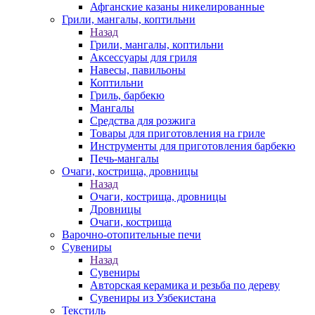
Афганские казаны никелированные
Грили, мангалы, коптильни
Назад
Грили, мангалы, коптильни
Аксессуары для гриля
Навесы, павильоны
Коптильни
Гриль, барбекю
Мангалы
Средства для розжига
Товары для приготовления на гриле
Инструменты для приготовления барбекю
Печь-мангалы
Очаги, кострища, дровницы
Назад
Очаги, кострища, дровницы
Дровницы
Очаги, кострища
Варочно-отопительные печи
Сувениры
Назад
Сувениры
Авторская керамика и резьба по дереву
Сувениры из Узбекистана
Текстиль