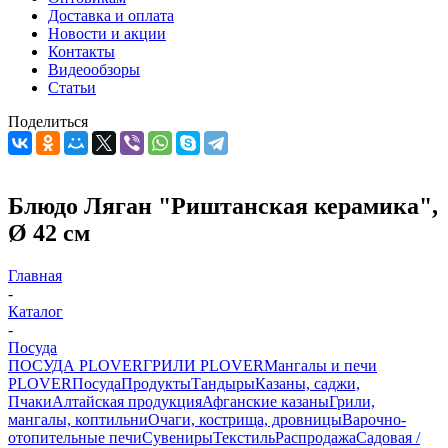
Доставка и оплата
Новости и акции
Контакты
Видеообзоры
Статьи
Поделиться
Блюдо Ляган "Риштанская керамика",
Ø 42 см
Главная
-
Каталог
-
Посуда
ПОСУДА PLOVER
ГРИЛИ PLOVER
Мангалы и печи
PLOVER
Посуда
Продукты
Тандыры
Казаны, саджи,
Пчаки
Алтайская продукция
Афганские казаны
Грили,
мангалы, коптильни
Очаги, кострища, дровницы
Варочно-
отопительные печи
Сувениры
Текстиль
Распродажа
Садовая /