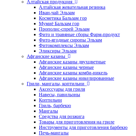
Алтайская продукция
Алтайская жевательная резинка
Иван-чай Эльзам
Косметика Бальзам гор
Мумиё Бальзам гор
Прополис-спрей Эльзам
Фито и травяные сборы Фарм-продукт
Фито-ягодные сиропы Эльзам
Фитокомплексы Эльзам
Эликсиры Эльзам
Афганские казаны
Афганские казаны двухцветные
Афганские казаны черные
Афганские казаны комби-никель
Афганские казаны никелированные
Грили, мангалы, коптильни
Аксессуары для гриля
Навесы, павильоны
Коптильни
Гриль, барбекю
Мангалы
Средства для розжига
Товары для приготовления на гриле
Инструменты для приготовления барбекю
Печь-мангалы