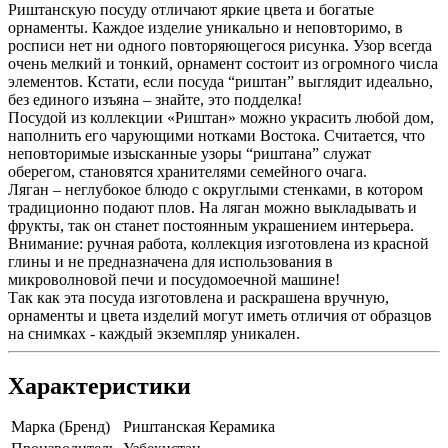
Риштанскую посуду отличают яркие цвета и богатые
орнаменты. Каждое изделие уникально и неповторимо, в
росписи нет ни одного повторяющегося рисунка. Узор всегда
очень мелкий и тонкий, орнамент состоит из огромного числа
элементов. Кстати, если посуда “риштан” выглядит идеально,
без единого изъяна – знайте, это подделка!
Посудой из коллекции «Риштан» можно украсить любой дом,
наполнить его чарующими нотками Востока. Считается, что
неповторимые изысканные узоры “риштана” служат
оберегом, становятся хранителями семейного очага.
Ляган – неглубокое блюдо с округлыми стенками, в котором
традиционно подают плов. На ляган можно выкладывать и
фрукты, так он станет постоянным украшением интерьера.
Внимание: ручная работа, коллекция изготовлена из красной
глины и не предназначена для использования в
микроволновой печи и посудомоечной машине!
Так как эта посуда изготовлена и раскрашена вручную,
орнаменты и цвета изделий могут иметь отличия от образцов
на снимках - каждый экземпляр уникален.
Характеристики
Марка (Бренд)
Риштанская Керамика