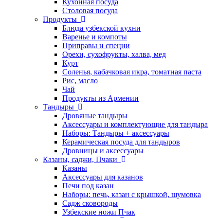
Кухонная посуда
Столовая посуда
Продукты
Блюда узбекской кухни
Варенье и компоты
Приправы и специи
Орехи, сухофрукты, халва, мед
Курт
Соленья, кабачковая икра, томатная паста
Рис, масло
Чай
Продукты из Армении
Тандыры
Дровяные тандыры
Аксессуары и комплектующие для тандыра
Наборы: Тандыры + аксессуары
Керамическая посуда для тандыров
Дровницы и аксессуары
Казаны, саджи, Пчаки
Казаны
Аксессуары для казанов
Печи под казан
Наборы: печь, казан с крышкой, шумовка
Садж сковороды
Узбекские ножи Пчак