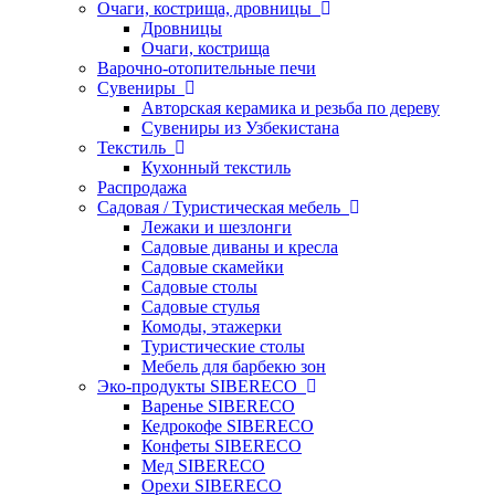
Очаги, кострища, дровницы
Дровницы
Очаги, кострища
Варочно-отопительные печи
Сувениры
Авторская керамика и резьба по дереву
Сувениры из Узбекистана
Текстиль
Кухонный текстиль
Распродажа
Садовая / Туристическая мебель
Лежаки и шезлонги
Садовые диваны и кресла
Садовые скамейки
Садовые столы
Садовые стулья
Комоды, этажерки
Туристические столы
Мебель для барбекю зон
Эко-продукты SIBERECO
Варенье SIBERECO
Кедрокофе SIBERECO
Конфеты SIBERECO
Мед SIBERECO
Орехи SIBERECO