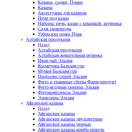
Казаны, саджи, Пчаки
Казаны
Аксессуары для казанов
Печи под казан
Наборы: печь, казан с крышкой, шумовка
Садж сковороды
Узбекские ножи Пчак
Алтайская продукция
Назад
Алтайская продукция
Алтайская жевательная резинка
Иван-чай Эльзам
Косметика Бальзам гор
Мумиё Бальзам гор
Прополис-спрей Эльзам
Фито и травяные сборы Фарм-продукт
Фито-ягодные сиропы Эльзам
Фитокомплексы Эльзам
Эликсиры Эльзам
Афганские казаны
Назад
Афганские казаны
Афганские казаны двухцветные
Афганские казаны черные
Афганские казаны комби-никель