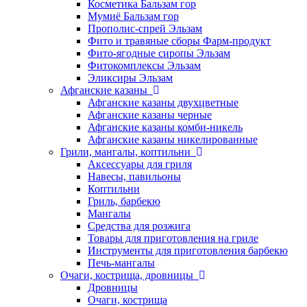
Косметика Бальзам гор
Мумиё Бальзам гор
Прополис-спрей Эльзам
Фито и травяные сборы Фарм-продукт
Фито-ягодные сиропы Эльзам
Фитокомплексы Эльзам
Эликсиры Эльзам
Афганские казаны
Афганские казаны двухцветные
Афганские казаны черные
Афганские казаны комби-никель
Афганские казаны никелированные
Грили, мангалы, коптильни
Аксессуары для гриля
Навесы, павильоны
Коптильни
Гриль, барбекю
Мангалы
Средства для розжига
Товары для приготовления на гриле
Инструменты для приготовления барбекю
Печь-мангалы
Очаги, кострища, дровницы
Дровницы
Очаги, кострища