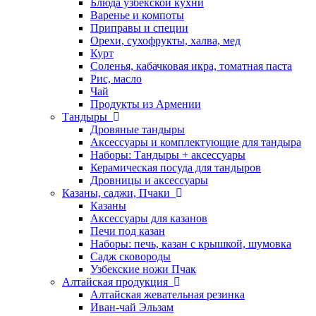
Блюда узбекской кухни
Варенье и компоты
Приправы и специи
Орехи, сухофрукты, халва, мед
Курт
Соленья, кабачковая икра, томатная паста
Рис, масло
Чай
Продукты из Армении
Тандыры
Дровяные тандыры
Аксессуары и комплектующие для тандыра
Наборы: Тандыры + аксессуары
Керамическая посуда для тандыров
Дровницы и аксессуары
Казаны, саджи, Пчаки
Казаны
Аксессуары для казанов
Печи под казан
Наборы: печь, казан с крышкой, шумовка
Садж сковороды
Узбекские ножи Пчак
Алтайская продукция
Алтайская жевательная резинка
Иван-чай Эльзам