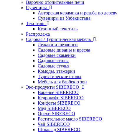
Варочно-отопительные печи
Сувениры
Авторская керамика и резьба по дереву
Сувениры из Узбекистана
Текстиль
Кухонный текстиль
Распродажа
Садовая / Туристическая мебель
Лежаки и шезлонги
Садовые диваны и кресла
Садовые скамейки
Садовые столы
Садовые стулья
Комоды, этажерки
Туристические столы
Мебель для барбекю зон
Эко-продукты SIBERECO
Варенье SIBERECO
Кедрокофе SIBERECO
Конфеты SIBERECO
Мед SIBERECO
Орехи SIBERECO
Растительное масло SIBERECO
Чай SIBERECO
Шоколад SIBERECO