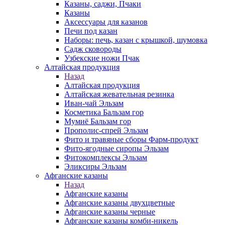
Казаны, саджи, Пчаки
Казаны
Аксессуары для казанов
Печи под казан
Наборы: печь, казан с крышкой, шумовка
Садж сковороды
Узбекские ножи Пчак
Алтайская продукция
Назад
Алтайская продукция
Алтайская жевательная резинка
Иван-чай Эльзам
Косметика Бальзам гор
Мумиё Бальзам гор
Прополис-спрей Эльзам
Фито и травяные сборы Фарм-продукт
Фито-ягодные сиропы Эльзам
Фитокомплексы Эльзам
Эликсиры Эльзам
Афганские казаны
Назад
Афганские казаны
Афганские казаны двухцветные
Афганские казаны черные
Афганские казаны комби-никель