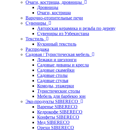
Очаги, кострища, дровницы
Дровницы
Очаги, кострища
Варочно-отопительные печи
Сувениры
Авторская керамика и резьба по дереву
Сувениры из Узбекистана
Текстиль
Кухонный текстиль
Распродажа
Садовая / Туристическая мебель
Лежаки и шезлонги
Садовые диваны и кресла
Садовые скамейки
Садовые столы
Садовые стулья
Комоды, этажерки
Туристические столы
Мебель для барбекю зон
Эко-продукты SIBERECO
Варенье SIBERECO
Кедрокофе SIBERECO
Конфеты SIBERECO
Мед SIBERECO
Орехи SIBERECO