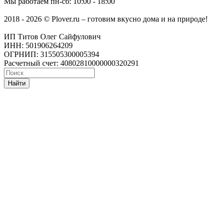
Мы работаем
пн-сб: 10:00 - 18:00
2018 - 2026 © Plover.ru – готовим вкусно дома и на природе!
ИП Титов Олег Сайфулович
ИНН: 501906264209
ОГРНИП: 315505300005394
Расчетный счет: 40802810000000320291
Найти