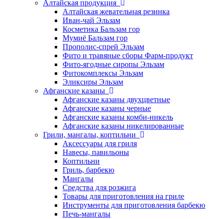
Алтайская продукция
Алтайская жевательная резинка
Иван-чай Эльзам
Косметика Бальзам гор
Мумиё Бальзам гор
Прополис-спрей Эльзам
Фито и травяные сборы Фарм-продукт
Фито-ягодные сиропы Эльзам
Фитокомплексы Эльзам
Эликсиры Эльзам
Афганские казаны
Афганские казаны двухцветные
Афганские казаны черные
Афганские казаны комби-никель
Афганские казаны никелированные
Грили, мангалы, коптильни
Аксессуары для гриля
Навесы, павильоны
Коптильни
Гриль, барбекю
Мангалы
Средства для розжига
Товары для приготовления на гриле
Инструменты для приготовления барбекю
Печь-мангалы