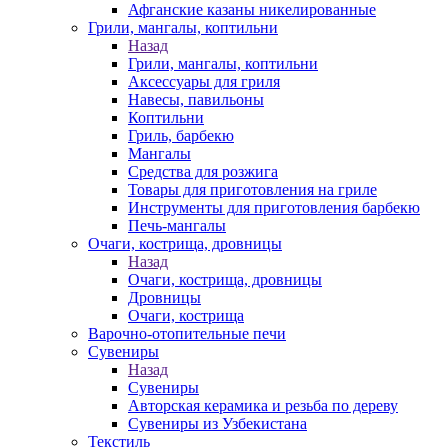
Афганские казаны никелированные
Грили, мангалы, коптильни
Назад
Грили, мангалы, коптильни
Аксессуары для гриля
Навесы, павильоны
Коптильни
Гриль, барбекю
Мангалы
Средства для розжига
Товары для приготовления на гриле
Инструменты для приготовления барбекю
Печь-мангалы
Очаги, кострища, дровницы
Назад
Очаги, кострища, дровницы
Дровницы
Очаги, кострища
Варочно-отопительные печи
Сувениры
Назад
Сувениры
Авторская керамика и резьба по дереву
Сувениры из Узбекистана
Текстиль