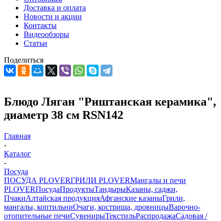
Доставка и оплата
Новости и акции
Контакты
Видеообзоры
Статьи
Поделиться
Блюдо Ляган "Риштанская керамика",
диаметр 38 см RSN142
Главная
-
Каталог
-
Посуда
ПОСУДА PLOVER
ГРИЛИ PLOVER
Мангалы и печи
PLOVER
Посуда
Продукты
Тандыры
Казаны, саджи,
Пчаки
Алтайская продукция
Афганские казаны
Грили,
мангалы, коптильни
Очаги, кострища, дровницы
Варочно-
отопительные печи
Сувениры
Текстиль
Распродажа
Садовая /