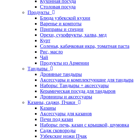
Кухонная посуда
Столовая посуда
Продукты
Блюда узбекской кухни
Варенье и компоты
Приправы и специи
Орехи, сухофрукты, халва, мед
Курт
Соленья, кабачковая икра, томатная паста
Рис, масло
Чай
Продукты из Армении
Тандыры
Дровяные тандыры
Аксессуары и комплектующие для тандыра
Наборы: Тандыры + аксессуары
Керамическая посуда для тандыров
Дровницы и аксессуары
Казаны, саджи, Пчаки
Казаны
Аксессуары для казанов
Печи под казан
Наборы: печь, казан с крышкой, шумовка
Садж сковороды
Узбекские ножи Пчак