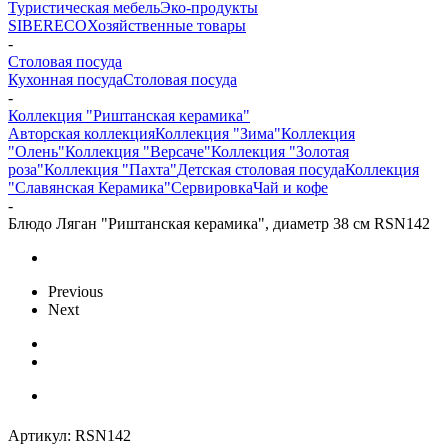
Туристическая мебель
Эко-продукты
SIBERECO
Хозяйственные товары
-
Столовая посуда
Кухонная посуда
Столовая посуда
-
Коллекция "Риштанская керамика"
Авторская коллекция
Коллекция "Зима"
Коллекция
"Олень"
Коллекция "Версаче"
Коллекция "Золотая
роза"
Коллекция "Пахта"
Детская столовая посуда
Коллекция
"Славянская Керамика"
Сервировка
Чай и кофе
-
Блюдо Ляган "Риштанская керамика", диаметр 38 см RSN142
Previous
Next
Артикул:
RSN142