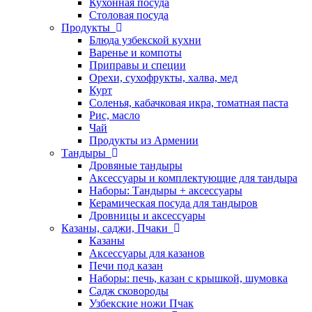
Кухонная посуда
Столовая посуда
Продукты
Блюда узбекской кухни
Варенье и компоты
Приправы и специи
Орехи, сухофрукты, халва, мед
Курт
Соленья, кабачковая икра, томатная паста
Рис, масло
Чай
Продукты из Армении
Тандыры
Дровяные тандыры
Аксессуары и комплектующие для тандыра
Наборы: Тандыры + аксессуары
Керамическая посуда для тандыров
Дровницы и аксессуары
Казаны, саджи, Пчаки
Казаны
Аксессуары для казанов
Печи под казан
Наборы: печь, казан с крышкой, шумовка
Садж сковороды
Узбекские ножи Пчак