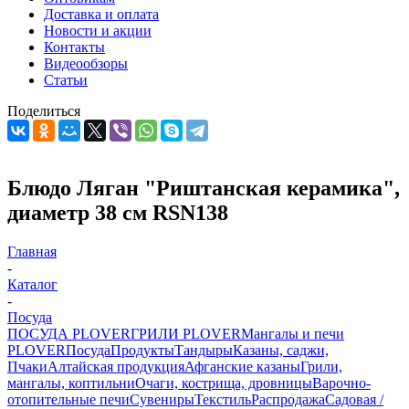
Доставка и оплата
Новости и акции
Контакты
Видеообзоры
Статьи
Поделиться
Блюдо Ляган "Риштанская керамика",
диаметр 38 см RSN138
Главная
-
Каталог
-
Посуда
ПОСУДА PLOVER
ГРИЛИ PLOVER
Мангалы и печи
PLOVER
Посуда
Продукты
Тандыры
Казаны, саджи,
Пчаки
Алтайская продукция
Афганские казаны
Грили,
мангалы, коптильни
Очаги, кострища, дровницы
Варочно-
отопительные печи
Сувениры
Текстиль
Распродажа
Садовая /