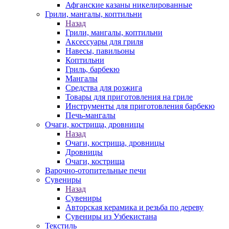
Афганские казаны никелированные
Грили, мангалы, коптильни
Назад
Грили, мангалы, коптильни
Аксессуары для гриля
Навесы, павильоны
Коптильни
Гриль, барбекю
Мангалы
Средства для розжига
Товары для приготовления на гриле
Инструменты для приготовления барбекю
Печь-мангалы
Очаги, кострища, дровницы
Назад
Очаги, кострища, дровницы
Дровницы
Очаги, кострища
Варочно-отопительные печи
Сувениры
Назад
Сувениры
Авторская керамика и резьба по дереву
Сувениры из Узбекистана
Текстиль