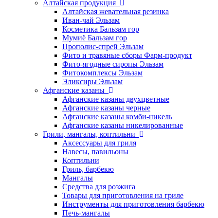
Алтайская продукция
Алтайская жевательная резинка
Иван-чай Эльзам
Косметика Бальзам гор
Мумиё Бальзам гор
Прополис-спрей Эльзам
Фито и травяные сборы Фарм-продукт
Фито-ягодные сиропы Эльзам
Фитокомплексы Эльзам
Эликсиры Эльзам
Афганские казаны
Афганские казаны двухцветные
Афганские казаны черные
Афганские казаны комби-никель
Афганские казаны никелированные
Грили, мангалы, коптильни
Аксессуары для гриля
Навесы, павильоны
Коптильни
Гриль, барбекю
Мангалы
Средства для розжига
Товары для приготовления на гриле
Инструменты для приготовления барбекю
Печь-мангалы