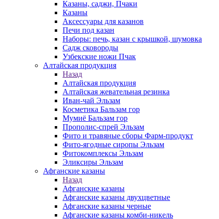
Казаны, саджи, Пчаки
Казаны
Аксессуары для казанов
Печи под казан
Наборы: печь, казан с крышкой, шумовка
Садж сковороды
Узбекские ножи Пчак
Алтайская продукция
Назад
Алтайская продукция
Алтайская жевательная резинка
Иван-чай Эльзам
Косметика Бальзам гор
Мумиё Бальзам гор
Прополис-спрей Эльзам
Фито и травяные сборы Фарм-продукт
Фито-ягодные сиропы Эльзам
Фитокомплексы Эльзам
Эликсиры Эльзам
Афганские казаны
Назад
Афганские казаны
Афганские казаны двухцветные
Афганские казаны черные
Афганские казаны комби-никель