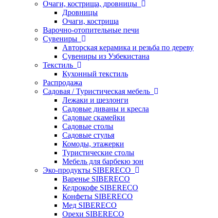
Очаги, кострища, дровницы
Дровницы
Очаги, кострища
Варочно-отопительные печи
Сувениры
Авторская керамика и резьба по дереву
Сувениры из Узбекистана
Текстиль
Кухонный текстиль
Распродажа
Садовая / Туристическая мебель
Лежаки и шезлонги
Садовые диваны и кресла
Садовые скамейки
Садовые столы
Садовые стулья
Комоды, этажерки
Туристические столы
Мебель для барбекю зон
Эко-продукты SIBERECO
Варенье SIBERECO
Кедрокофе SIBERECO
Конфеты SIBERECO
Мед SIBERECO
Орехи SIBERECO