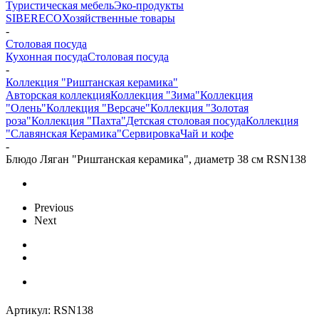
Туристическая мебель
Эко-продукты
SIBERECO
Хозяйственные товары
-
Столовая посуда
Кухонная посуда
Столовая посуда
-
Коллекция "Риштанская керамика"
Авторская коллекция
Коллекция "Зима"
Коллекция
"Олень"
Коллекция "Версаче"
Коллекция "Золотая
роза"
Коллекция "Пахта"
Детская столовая посуда
Коллекция
"Славянская Керамика"
Сервировка
Чай и кофе
-
Блюдо Ляган "Риштанская керамика", диаметр 38 см RSN138
Previous
Next
Артикул:
RSN138