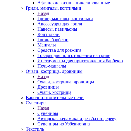
Афганские казаны никелированные
Грили, мангалы, коптильни
Назад
Грили, мангалы, коптильни
Аксессуары для гриля
Навесы, павильоны
Коптильни
Гриль, барбекю
Мангалы
Средства для розжига
Товары для приготовления на гриле
Инструменты для приготовления барбекю
Печь-мангалы
Очаги, кострища, дровницы
Назад
Очаги, кострища, дровницы
Дровницы
Очаги, кострища
Варочно-отопительные печи
Сувениры
Назад
Сувениры
Авторская керамика и резьба по дереву
Сувениры из Узбекистана
Текстиль