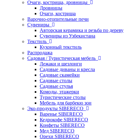
Очаги, кострища, дровницы
Дровницы
Очаги, кострища
Варочно-отопительные печи
Сувениры
Авторская керамика и резьба по дереву
Сувениры из Узбекистана
Текстиль
Кухонный текстиль
Распродажа
Садовая / Туристическая мебель
Лежаки и шезлонги
Садовые диваны и кресла
Садовые скамейки
Садовые столы
Садовые стулья
Комоды, этажерки
Туристические столы
Мебель для барбекю зон
Эко-продукты SIBERECO
Варенье SIBERECO
Кедрокофе SIBERECO
Конфеты SIBERECO
Мед SIBERECO
Орехи SIBERECO