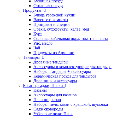
Кухонная посуда
Столовая посуда
Продукты
Блюда узбекской кухни
Варенье и компоты
Приправы и специи
Орехи, сухофрукты, халва, мед
Курт
Соленья, кабачковая икра, томатная паста
Рис, масло
Чай
Продукты из Армении
Тандыры
Дровяные тандыры
Аксессуары и комплектующие для тандыра
Наборы: Тандыры + аксессуары
Керамическая посуда для тандыров
Дровницы и аксессуары
Казаны, саджи, Пчаки
Казаны
Аксессуары для казанов
Печи под казан
Наборы: печь, казан с крышкой, шумовка
Садж сковороды
Узбекские ножи Пчак