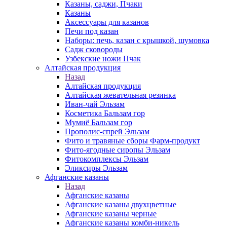
Казаны, саджи, Пчаки
Казаны
Аксессуары для казанов
Печи под казан
Наборы: печь, казан с крышкой, шумовка
Садж сковороды
Узбекские ножи Пчак
Алтайская продукция
Назад
Алтайская продукция
Алтайская жевательная резинка
Иван-чай Эльзам
Косметика Бальзам гор
Мумиё Бальзам гор
Прополис-спрей Эльзам
Фито и травяные сборы Фарм-продукт
Фито-ягодные сиропы Эльзам
Фитокомплексы Эльзам
Эликсиры Эльзам
Афганские казаны
Назад
Афганские казаны
Афганские казаны двухцветные
Афганские казаны черные
Афганские казаны комби-никель