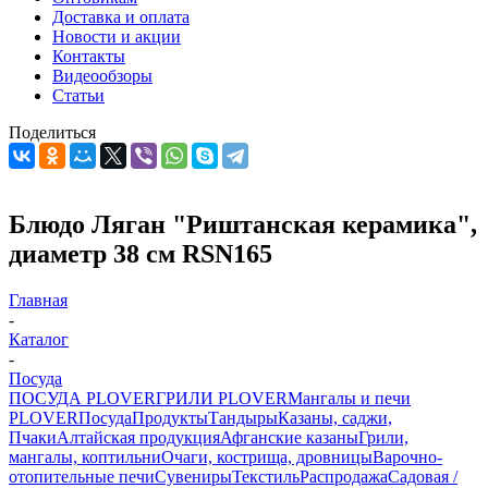
Доставка и оплата
Новости и акции
Контакты
Видеообзоры
Статьи
Поделиться
Блюдо Ляган "Риштанская керамика",
диаметр 38 см RSN165
Главная
-
Каталог
-
Посуда
ПОСУДА PLOVER
ГРИЛИ PLOVER
Мангалы и печи
PLOVER
Посуда
Продукты
Тандыры
Казаны, саджи,
Пчаки
Алтайская продукция
Афганские казаны
Грили,
мангалы, коптильни
Очаги, кострища, дровницы
Варочно-
отопительные печи
Сувениры
Текстиль
Распродажа
Садовая /