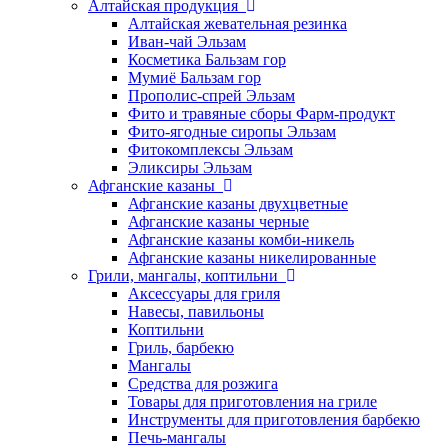
Алтайская продукция
Алтайская жевательная резинка
Иван-чай Эльзам
Косметика Бальзам гор
Мумиё Бальзам гор
Прополис-спрей Эльзам
Фито и травяные сборы Фарм-продукт
Фито-ягодные сиропы Эльзам
Фитокомплексы Эльзам
Эликсиры Эльзам
Афганские казаны
Афганские казаны двухцветные
Афганские казаны черные
Афганские казаны комби-никель
Афганские казаны никелированные
Грили, мангалы, коптильни
Аксессуары для гриля
Навесы, павильоны
Коптильни
Гриль, барбекю
Мангалы
Средства для розжига
Товары для приготовления на гриле
Инструменты для приготовления барбекю
Печь-мангалы