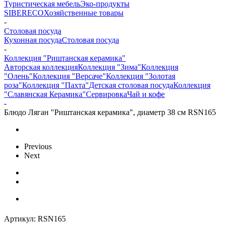
Туристическая мебель
Эко-продукты
SIBERECO
Хозяйственные товары
-
Столовая посуда
Кухонная посуда
Столовая посуда
-
Коллекция "Риштанская керамика"
Авторская коллекция
Коллекция "Зима"
Коллекция
"Олень"
Коллекция "Версаче"
Коллекция "Золотая
роза"
Коллекция "Пахта"
Детская столовая посуда
Коллекция
"Славянская Керамика"
Сервировка
Чай и кофе
-
Блюдо Ляган "Риштанская керамика", диаметр 38 см RSN165
Previous
Next
Артикул:
RSN165