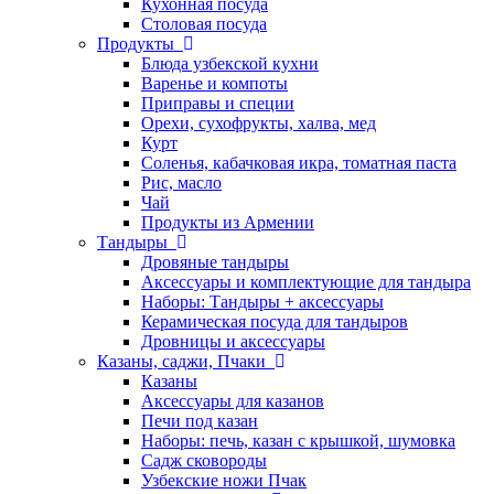
Кухонная посуда
Столовая посуда
Продукты
Блюда узбекской кухни
Варенье и компоты
Приправы и специи
Орехи, сухофрукты, халва, мед
Курт
Соленья, кабачковая икра, томатная паста
Рис, масло
Чай
Продукты из Армении
Тандыры
Дровяные тандыры
Аксессуары и комплектующие для тандыра
Наборы: Тандыры + аксессуары
Керамическая посуда для тандыров
Дровницы и аксессуары
Казаны, саджи, Пчаки
Казаны
Аксессуары для казанов
Печи под казан
Наборы: печь, казан с крышкой, шумовка
Садж сковороды
Узбекские ножи Пчак