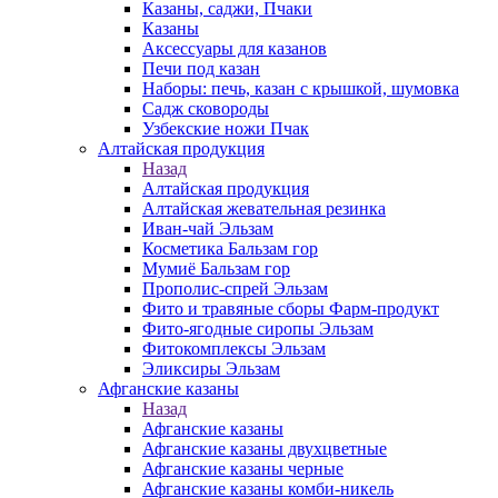
Казаны, саджи, Пчаки
Казаны
Аксессуары для казанов
Печи под казан
Наборы: печь, казан с крышкой, шумовка
Садж сковороды
Узбекские ножи Пчак
Алтайская продукция
Назад
Алтайская продукция
Алтайская жевательная резинка
Иван-чай Эльзам
Косметика Бальзам гор
Мумиё Бальзам гор
Прополис-спрей Эльзам
Фито и травяные сборы Фарм-продукт
Фито-ягодные сиропы Эльзам
Фитокомплексы Эльзам
Эликсиры Эльзам
Афганские казаны
Назад
Афганские казаны
Афганские казаны двухцветные
Афганские казаны черные
Афганские казаны комби-никель