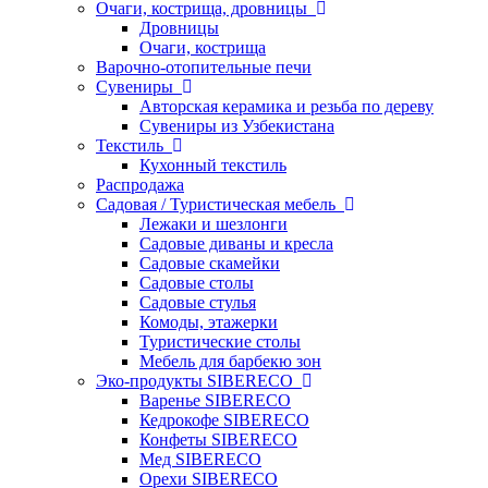
Очаги, кострища, дровницы
Дровницы
Очаги, кострища
Варочно-отопительные печи
Сувениры
Авторская керамика и резьба по дереву
Сувениры из Узбекистана
Текстиль
Кухонный текстиль
Распродажа
Садовая / Туристическая мебель
Лежаки и шезлонги
Садовые диваны и кресла
Садовые скамейки
Садовые столы
Садовые стулья
Комоды, этажерки
Туристические столы
Мебель для барбекю зон
Эко-продукты SIBERECO
Варенье SIBERECO
Кедрокофе SIBERECO
Конфеты SIBERECO
Мед SIBERECO
Орехи SIBERECO