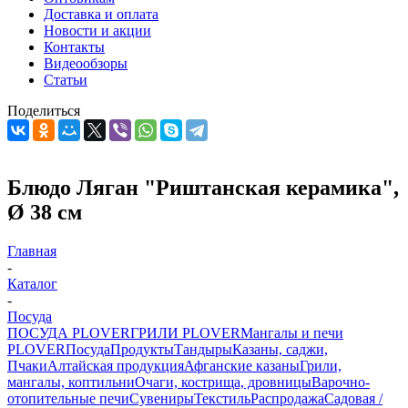
Доставка и оплата
Новости и акции
Контакты
Видеообзоры
Статьи
Поделиться
Блюдо Ляган "Риштанская керамика",
Ø 38 см
Главная
-
Каталог
-
Посуда
ПОСУДА PLOVER
ГРИЛИ PLOVER
Мангалы и печи
PLOVER
Посуда
Продукты
Тандыры
Казаны, саджи,
Пчаки
Алтайская продукция
Афганские казаны
Грили,
мангалы, коптильни
Очаги, кострища, дровницы
Варочно-
отопительные печи
Сувениры
Текстиль
Распродажа
Садовая /