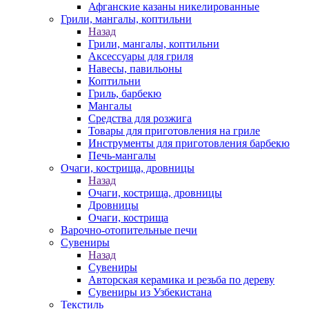
Афганские казаны никелированные
Грили, мангалы, коптильни
Назад
Грили, мангалы, коптильни
Аксессуары для гриля
Навесы, павильоны
Коптильни
Гриль, барбекю
Мангалы
Средства для розжига
Товары для приготовления на гриле
Инструменты для приготовления барбекю
Печь-мангалы
Очаги, кострища, дровницы
Назад
Очаги, кострища, дровницы
Дровницы
Очаги, кострища
Варочно-отопительные печи
Сувениры
Назад
Сувениры
Авторская керамика и резьба по дереву
Сувениры из Узбекистана
Текстиль