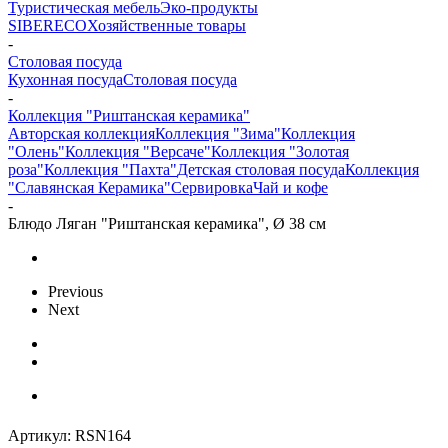
Туристическая мебель
Эко-продукты
SIBERECO
Хозяйственные товары
-
Столовая посуда
Кухонная посуда
Столовая посуда
-
Коллекция "Риштанская керамика"
Авторская коллекция
Коллекция "Зима"
Коллекция
"Олень"
Коллекция "Версаче"
Коллекция "Золотая
роза"
Коллекция "Пахта"
Детская столовая посуда
Коллекция
"Славянская Керамика"
Сервировка
Чай и кофе
-
Блюдо Ляган "Риштанская керамика", Ø 38 см
Previous
Next
Артикул:
RSN164