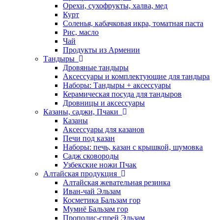
Орехи, сухофрукты, халва, мед
Курт
Соленья, кабачковая икра, томатная паста
Рис, масло
Чай
Продукты из Армении
Тандыры
Дровяные тандыры
Аксессуары и комплектующие для тандыра
Наборы: Тандыры + аксессуары
Керамическая посуда для тандыров
Дровницы и аксессуары
Казаны, саджи, Пчаки
Казаны
Аксессуары для казанов
Печи под казан
Наборы: печь, казан с крышкой, шумовка
Садж сковороды
Узбекские ножи Пчак
Алтайская продукция
Алтайская жевательная резинка
Иван-чай Эльзам
Косметика Бальзам гор
Мумиё Бальзам гор
Прополис-спрей Эльзам