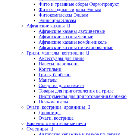
Фито и травяные сборы Фарм-продукт
Фито-ягодные сиропы Эльзам
Фитокомплексы Эльзам
Эликсиры Эльзам
Афганские казаны
Афганские казаны двухцветные
Афганские казаны черные
Афганские казаны комби-никель
Афганские казаны никелированные
Грили, мангалы, коптильни
Аксессуары для гриля
Навесы, павильоны
Коптильни
Гриль, барбекю
Мангалы
Средства для розжига
Товары для приготовления на гриле
Инструменты для приготовления барбекю
Печь-мангалы
Очаги, кострища, дровницы
Дровницы
Очаги, кострища
Варочно-отопительные печи
Сувениры
Авторская керамика и резьба по дереву