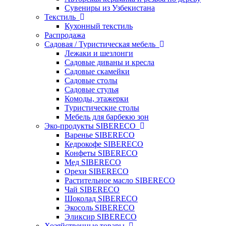
Сувениры из Узбекистана
Текстиль
Кухонный текстиль
Распродажа
Садовая / Туристическая мебель
Лежаки и шезлонги
Садовые диваны и кресла
Садовые скамейки
Садовые столы
Садовые стулья
Комоды, этажерки
Туристические столы
Мебель для барбекю зон
Эко-продукты SIBERECO
Варенье SIBERECO
Кедрокофе SIBERECO
Конфеты SIBERECO
Мед SIBERECO
Орехи SIBERECO
Растительное масло SIBERECO
Чай SIBERECO
Шоколад SIBERECO
Экосоль SIBERECO
Эликсир SIBERECO
Хозяйственные товары