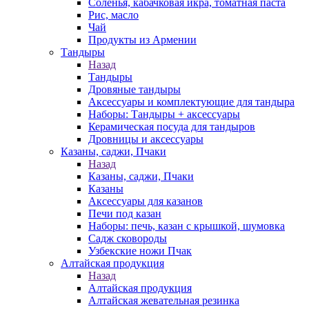
Соленья, кабачковая икра, томатная паста
Рис, масло
Чай
Продукты из Армении
Тандыры
Назад
Тандыры
Дровяные тандыры
Аксессуары и комплектующие для тандыра
Наборы: Тандыры + аксессуары
Керамическая посуда для тандыров
Дровницы и аксессуары
Казаны, саджи, Пчаки
Назад
Казаны, саджи, Пчаки
Казаны
Аксессуары для казанов
Печи под казан
Наборы: печь, казан с крышкой, шумовка
Садж сковороды
Узбекские ножи Пчак
Алтайская продукция
Назад
Алтайская продукция
Алтайская жевательная резинка