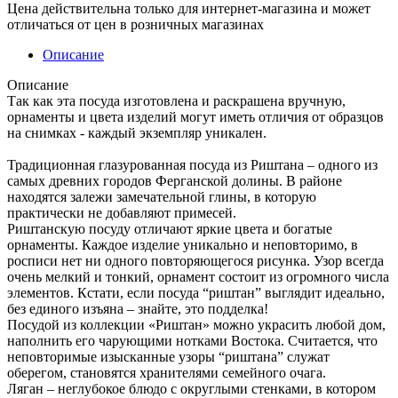
Цена действительна только для интернет-магазина и может
отличаться от цен в розничных магазинах
Описание
Описание
Так как эта посуда изготовлена и раскрашена вручную,
орнаменты и цвета изделий могут иметь отличия от образцов
на снимках - каждый экземпляр уникален.
Традиционная глазурованная посуда из Риштана – одного из
самых древних городов Ферганской долины. В районе
находятся залежи замечательной глины, в которую
практически не добавляют примесей.
Риштанскую посуду отличают яркие цвета и богатые
орнаменты. Каждое изделие уникально и неповторимо, в
росписи нет ни одного повторяющегося рисунка. Узор всегда
очень мелкий и тонкий, орнамент состоит из огромного числа
элементов. Кстати, если посуда “риштан” выглядит идеально,
без единого изъяна – знайте, это подделка!
Посудой из коллекции «Риштан» можно украсить любой дом,
наполнить его чарующими нотками Востока. Считается, что
неповторимые изысканные узоры “риштана” служат
оберегом, становятся хранителями семейного очага.
Ляган – неглубокое блюдо с округлыми стенками, в котором