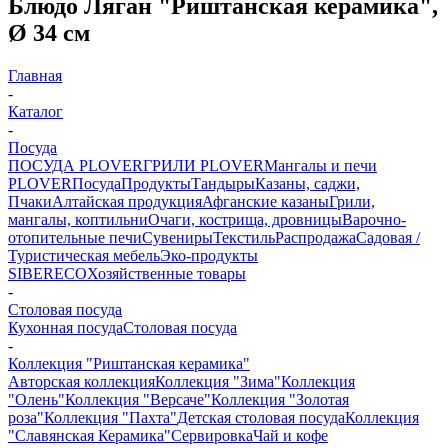
Блюдо Ляган "Риштанская керамика",
Ø 34 см
Главная
-
Каталог
-
Посуда
ПОСУДА PLOVER
ГРИЛИ PLOVER
Мангалы и печи
PLOVER
Посуда
Продукты
Тандыры
Казаны, саджи,
Пчаки
Алтайская продукция
Афганские казаны
Грили,
мангалы, коптильни
Очаги, кострища, дровницы
Варочно-
отопительные печи
Сувениры
Текстиль
Распродажа
Садовая /
Туристическая мебель
Эко-продукты
SIBERECO
Хозяйственные товары
-
Столовая посуда
Кухонная посуда
Столовая посуда
-
Коллекция "Риштанская керамика"
Авторская коллекция
Коллекция "Зима"
Коллекция
"Олень"
Коллекция "Версаче"
Коллекция "Золотая
роза"
Коллекция "Пахта"
Детская столовая посуда
Коллекция
"Славянская Керамика"
Сервировка
Чай и кофе