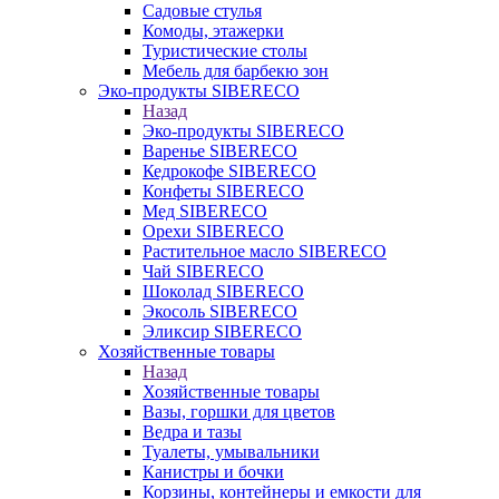
Садовые стулья
Комоды, этажерки
Туристические столы
Мебель для барбекю зон
Эко-продукты SIBERECO
Назад
Эко-продукты SIBERECO
Варенье SIBERECO
Кедрокофе SIBERECO
Конфеты SIBERECO
Мед SIBERECO
Орехи SIBERECO
Растительное масло SIBERECO
Чай SIBERECO
Шоколад SIBERECO
Экосоль SIBERECO
Эликсир SIBERECO
Хозяйственные товары
Назад
Хозяйственные товары
Вазы, горшки для цветов
Ведра и тазы
Туалеты, умывальники
Канистры и бочки
Корзины, контейнеры и емкости для