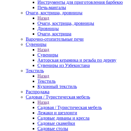
Инструменты для приготовления барбекю
Печь-мангалы
Очаги, кострища, дровницы
Назад
Очаги, кострища, дровницы
Дровницы
Очаги, кострища
Варочно-отопительные печи
Сувениры
Назад
Сувениры
Авторская керамика и резьба по дереву
Сувениры из Узбекистана
Текстиль
Назад
Текстиль
Кухонный текстиль
Распродажа
Садовая / Туристическая мебель
Назад
Садовая / Туристическая мебель
Лежаки и шезлонги
Садовые диваны и кресла
Садовые скамейки
Садовые столы