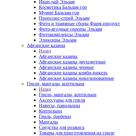
Иван-чай Эльзам
Косметика Бальзам гор
Мумиё Бальзам гор
Прополис-спрей Эльзам
Фито и травяные сборы Фарм-продукт
Фито-ягодные сиропы Эльзам
Фитокомплексы Эльзам
Эликсиры Эльзам
Афганские казаны
Назад
Афганские казаны
Афганские казаны двухцветные
Афганские казаны черные
Афганские казаны комби-никель
Афганские казаны никелированные
Грили, мангалы, коптильни
Назад
Грили, мангалы, коптильни
Аксессуары для гриля
Навесы, павильоны
Коптильни
Гриль, барбекю
Мангалы
Средства для розжига
Товары для приготовления на гриле