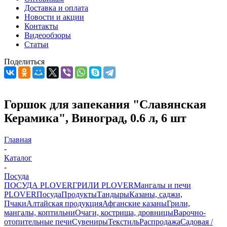
Доставка и оплата
Новости и акции
Контакты
Видеообзоры
Статьи
Поделиться
Горшок для запекания "Славянская
Керамика", Виноград, 0.6 л, 6 шт
Главная
-
Каталог
-
Посуда
ПОСУДА PLOVER
ГРИЛИ PLOVER
Мангалы и печи
PLOVER
Посуда
Продукты
Тандыры
Казаны, саджи,
Пчаки
Алтайская продукция
Афганские казаны
Грили,
мангалы, коптильни
Очаги, кострища, дровницы
Варочно-
отопительные печи
Сувениры
Текстиль
Распродажа
Садовая /