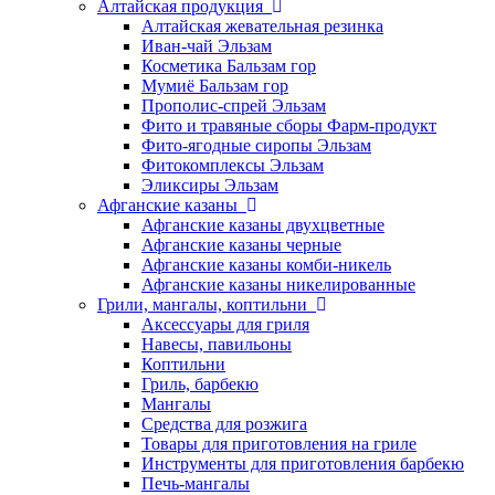
Алтайская продукция
Алтайская жевательная резинка
Иван-чай Эльзам
Косметика Бальзам гор
Мумиё Бальзам гор
Прополис-спрей Эльзам
Фито и травяные сборы Фарм-продукт
Фито-ягодные сиропы Эльзам
Фитокомплексы Эльзам
Эликсиры Эльзам
Афганские казаны
Афганские казаны двухцветные
Афганские казаны черные
Афганские казаны комби-никель
Афганские казаны никелированные
Грили, мангалы, коптильни
Аксессуары для гриля
Навесы, павильоны
Коптильни
Гриль, барбекю
Мангалы
Средства для розжига
Товары для приготовления на гриле
Инструменты для приготовления барбекю
Печь-мангалы