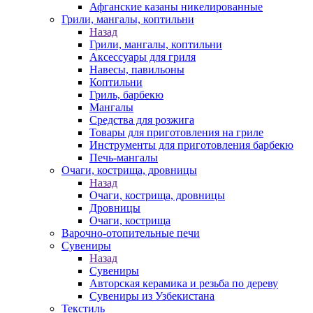
Афганские казаны никелированные
Грили, мангалы, коптильни
Назад
Грили, мангалы, коптильни
Аксессуары для гриля
Навесы, павильоны
Коптильни
Гриль, барбекю
Мангалы
Средства для розжига
Товары для приготовления на гриле
Инструменты для приготовления барбекю
Печь-мангалы
Очаги, кострища, дровницы
Назад
Очаги, кострища, дровницы
Дровницы
Очаги, кострища
Варочно-отопительные печи
Сувениры
Назад
Сувениры
Авторская керамика и резьба по дереву
Сувениры из Узбекистана
Текстиль