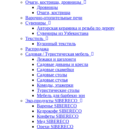
Очаги, кострища, дровницы
Дровницы
Очаги, кострища
Варочно-отопительные печи
Сувениры
Авторская керамика и резьба по дереву
Сувениры из Узбекистана
Текстиль
Кухонный текстиль
Распродажа
Садовая / Туристическая мебель
Лежаки и шезлонги
Садовые диваны и кресла
Садовые скамейки
Садовые столы
Садовые стулья
Комоды, этажерки
Туристические столы
Мебель для барбекю зон
Эко-продукты SIBERECO
Варенье SIBERECO
Кедрокофе SIBERECO
Конфеты SIBERECO
Мед SIBERECO
Орехи SIBERECO