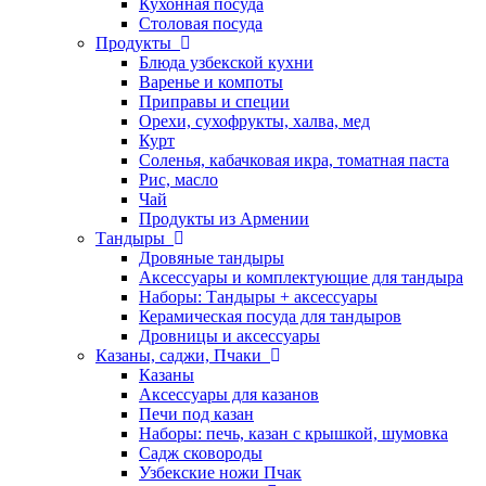
Кухонная посуда
Столовая посуда
Продукты
Блюда узбекской кухни
Варенье и компоты
Приправы и специи
Орехи, сухофрукты, халва, мед
Курт
Соленья, кабачковая икра, томатная паста
Рис, масло
Чай
Продукты из Армении
Тандыры
Дровяные тандыры
Аксессуары и комплектующие для тандыра
Наборы: Тандыры + аксессуары
Керамическая посуда для тандыров
Дровницы и аксессуары
Казаны, саджи, Пчаки
Казаны
Аксессуары для казанов
Печи под казан
Наборы: печь, казан с крышкой, шумовка
Садж сковороды
Узбекские ножи Пчак