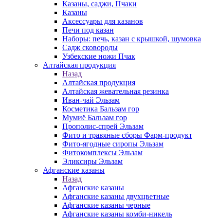
Казаны, саджи, Пчаки
Казаны
Аксессуары для казанов
Печи под казан
Наборы: печь, казан с крышкой, шумовка
Садж сковороды
Узбекские ножи Пчак
Алтайская продукция
Назад
Алтайская продукция
Алтайская жевательная резинка
Иван-чай Эльзам
Косметика Бальзам гор
Мумиё Бальзам гор
Прополис-спрей Эльзам
Фито и травяные сборы Фарм-продукт
Фито-ягодные сиропы Эльзам
Фитокомплексы Эльзам
Эликсиры Эльзам
Афганские казаны
Назад
Афганские казаны
Афганские казаны двухцветные
Афганские казаны черные
Афганские казаны комби-никель