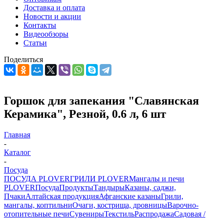
Доставка и оплата
Новости и акции
Контакты
Видеообзоры
Статьи
Поделиться
Горшок для запекания "Славянская
Керамика", Резной, 0.6 л, 6 шт
Главная
-
Каталог
-
Посуда
ПОСУДА PLOVER
ГРИЛИ PLOVER
Мангалы и печи
PLOVER
Посуда
Продукты
Тандыры
Казаны, саджи,
Пчаки
Алтайская продукция
Афганские казаны
Грили,
мангалы, коптильни
Очаги, кострища, дровницы
Варочно-
отопительные печи
Сувениры
Текстиль
Распродажа
Садовая /