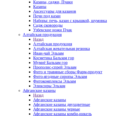
Казаны, саджи, Пчаки
Казаны
Аксессуары для казанов
Печи под казан
Наборы: печь, казан с крышкой, шумовка
Садж сковороды
Узбекские ножи Пчак
Алтайская продукция
Назад
Алтайская продукция
Алтайская жевательная резинка
Иван-чай Эльзам
Косметика Бальзам гор
Мумиё Бальзам гор
Прополис-спрей Эльзам
Фито и травяные сборы Фарм-продукт
Фито-ягодные сиропы Эльзам
Фитокомплексы Эльзам
Эликсиры Эльзам
Афганские казаны
Назад
Афганские казаны
Афганские казаны двухцветные
Афганские казаны черные
Афганские казаны комби-никель