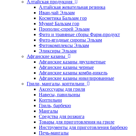
Алтайская продукция
Алтайская жевательная резинка
Иван-чай Эльзам
Косметика Бальзам гор
Мумиё Бальзам гор
Прополис-спрей Эльзам
Фито и травяные сборы Фарм-продукт
Фито-ягодные сиропы Эльзам
Фитокомплексы Эльзам
Эликсиры Эльзам
Афганские казаны
Афганские казаны двухцветные
Афганские казаны черные
Афганские казаны комби-никель
Афганские казаны никелированные
Грили, мангалы, коптильни
Аксессуары для гриля
Навесы, павильоны
Коптильни
Гриль, барбекю
Мангалы
Средства для розжига
Товары для приготовления на гриле
Инструменты для приготовления барбекю
Печь-мангалы