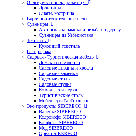
Очаги, кострища, дровницы
Дровницы
Очаги, кострища
Варочно-отопительные печи
Сувениры
Авторская керамика и резьба по дереву
Сувениры из Узбекистана
Текстиль
Кухонный текстиль
Распродажа
Садовая / Туристическая мебель
Лежаки и шезлонги
Садовые диваны и кресла
Садовые скамейки
Садовые столы
Садовые стулья
Комоды, этажерки
Туристические столы
Мебель для барбекю зон
Эко-продукты SIBERECO
Варенье SIBERECO
Кедрокофе SIBERECO
Конфеты SIBERECO
Мед SIBERECO
Орехи SIBERECO