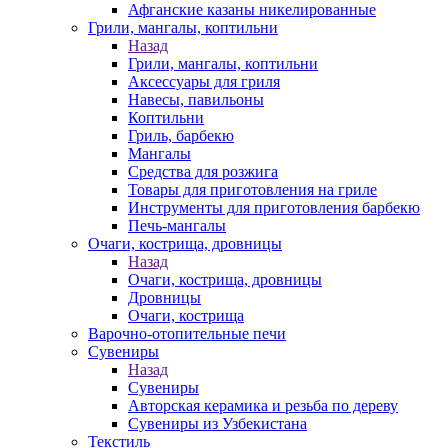
Афганские казаны никелированные
Грили, мангалы, коптильни
Назад
Грили, мангалы, коптильни
Аксессуары для гриля
Навесы, павильоны
Коптильни
Гриль, барбекю
Мангалы
Средства для розжига
Товары для приготовления на гриле
Инструменты для приготовления барбекю
Печь-мангалы
Очаги, кострища, дровницы
Назад
Очаги, кострища, дровницы
Дровницы
Очаги, кострища
Варочно-отопительные печи
Сувениры
Назад
Сувениры
Авторская керамика и резьба по дереву
Сувениры из Узбекистана
Текстиль