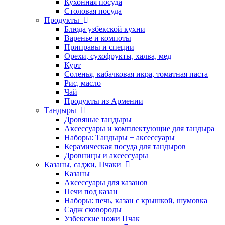
Кухонная посуда
Столовая посуда
Продукты
Блюда узбекской кухни
Варенье и компоты
Приправы и специи
Орехи, сухофрукты, халва, мед
Курт
Соленья, кабачковая икра, томатная паста
Рис, масло
Чай
Продукты из Армении
Тандыры
Дровяные тандыры
Аксессуары и комплектующие для тандыра
Наборы: Тандыры + аксессуары
Керамическая посуда для тандыров
Дровницы и аксессуары
Казаны, саджи, Пчаки
Казаны
Аксессуары для казанов
Печи под казан
Наборы: печь, казан с крышкой, шумовка
Садж сковороды
Узбекские ножи Пчак