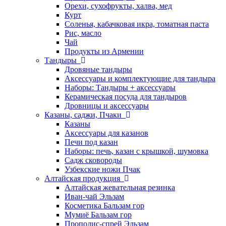
Орехи, сухофрукты, халва, мед
Курт
Соленья, кабачковая икра, томатная паста
Рис, масло
Чай
Продукты из Армении
Тандыры
Дровяные тандыры
Аксессуары и комплектующие для тандыра
Наборы: Тандыры + аксессуары
Керамическая посуда для тандыров
Дровницы и аксессуары
Казаны, саджи, Пчаки
Казаны
Аксессуары для казанов
Печи под казан
Наборы: печь, казан с крышкой, шумовка
Садж сковороды
Узбекские ножи Пчак
Алтайская продукция
Алтайская жевательная резинка
Иван-чай Эльзам
Косметика Бальзам гор
Мумиё Бальзам гор
Прополис-спрей Эльзам