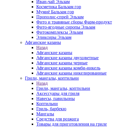
Иван-чай Эльзам
Косметика Бальзам гор
Мумиё Бальзам гор
Прополис-спрей Эльзам
Фито и травяные сборы Фарм-продукт
Фито-ягодные сиропы Эльзам
Фитокомплексы Эльзам
Эликсиры Эльзам
Афганские казаны
Назад
Афганские казаны
Афганские казаны двухцветные
Афганские казаны черные
Афганские казаны комби-никель
Афганские казаны никелированные
Грили, мангалы, коптильни
Назад
Грили, мангалы, коптильни
Аксессуары для гриля
Навесы, павильоны
Коптильни
Гриль, барбекю
Мангалы
Средства для розжига
Товары для приготовления на гриле