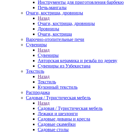
Инструменты для приготовления барбекю
Печь-мангалы
Очаги, кострища, дровницы
Назад
Очаги, кострища, дровницы
Дровницы
Очаги, кострища
Варочно-отопительные печи
Сувениры
Назад
Сувениры
Авторская керамика и резьба по дереву
Сувениры из Узбекистана
Текстиль
Назад
Текстиль
Кухонный текстиль
Распродажа
Садовая / Туристическая мебель
Назад
Садовая / Туристическая мебель
Лежаки и шезлонги
Садовые диваны и кресла
Садовые скамейки
Садовые столы