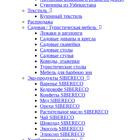
Сувениры из Узбекистана
Текстиль
Кухонный текстиль
Распродажа
Садовая / Туристическая мебель
Лежаки и шезлонги
Садовые диваны и кресла
Садовые скамейки
Садовые столы
Садовые стулья
Комоды, этажерки
Туристические столы
Мебель для барбекю зон
Эко-продукты SIBERECO
Варенье SIBERECO
Кедрокофе SIBERECO
Конфеты SIBERECO
Мед SIBERECO
Орехи SIBERECO
Растительное масло SIBERECO
Чай SIBERECO
Шоколад SIBERECO
Экосоль SIBERECO
Эликсир SIBERECO
Хозяйственные товары