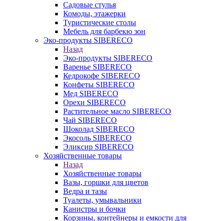
Садовые стулья
Комоды, этажерки
Туристические столы
Мебель для барбекю зон
Эко-продукты SIBERECO
Назад
Эко-продукты SIBERECO
Варенье SIBERECO
Кедрокофе SIBERECO
Конфеты SIBERECO
Мед SIBERECO
Орехи SIBERECO
Растительное масло SIBERECO
Чай SIBERECO
Шоколад SIBERECO
Экосоль SIBERECO
Эликсир SIBERECO
Хозяйственные товары
Назад
Хозяйственные товары
Вазы, горшки для цветов
Ведра и тазы
Туалеты, умывальники
Канистры и бочки
Корзины, контейнеры и емкости для