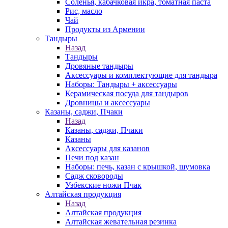
Соленья, кабачковая икра, томатная паста
Рис, масло
Чай
Продукты из Армении
Тандыры
Назад
Тандыры
Дровяные тандыры
Аксессуары и комплектующие для тандыра
Наборы: Тандыры + аксессуары
Керамическая посуда для тандыров
Дровницы и аксессуары
Казаны, саджи, Пчаки
Назад
Казаны, саджи, Пчаки
Казаны
Аксессуары для казанов
Печи под казан
Наборы: печь, казан с крышкой, шумовка
Садж сковороды
Узбекские ножи Пчак
Алтайская продукция
Назад
Алтайская продукция
Алтайская жевательная резинка