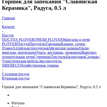
Горшок для запекания "Славянская
Керамика", Радуга, 0.5 л
Главная
-
Каталог
-
Посуда
ПОСУДА PLOVER
ГРИЛИ PLOVER
Мангалы и печи
PLOVER
Посуда
Продукты
Тандыры
Казаны, саджи,
Пчаки
Алтайская продукция
Афганские казаны
Грили,
мангалы, коптильни
Очаги, кострища, дровницы
Варочно-
отопительные печи
Сувениры
Текстиль
Распродажа
Садовая /
Туристическая мебель
Эко-продукты
SIBERECO
Хозяйственные товары
-
Столовая посуда
Кухонная посуда
-
Горшок для запекания "Славянская Керамика", Радуга, 0.5 л
Previous