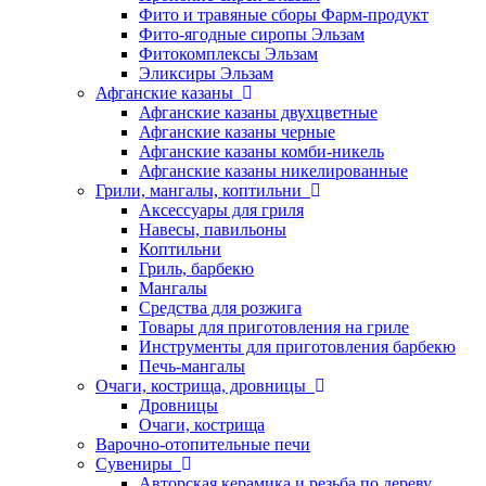
Фито и травяные сборы Фарм-продукт
Фито-ягодные сиропы Эльзам
Фитокомплексы Эльзам
Эликсиры Эльзам
Афганские казаны
Афганские казаны двухцветные
Афганские казаны черные
Афганские казаны комби-никель
Афганские казаны никелированные
Грили, мангалы, коптильни
Аксессуары для гриля
Навесы, павильоны
Коптильни
Гриль, барбекю
Мангалы
Средства для розжига
Товары для приготовления на гриле
Инструменты для приготовления барбекю
Печь-мангалы
Очаги, кострища, дровницы
Дровницы
Очаги, кострища
Варочно-отопительные печи
Сувениры
Авторская керамика и резьба по дереву