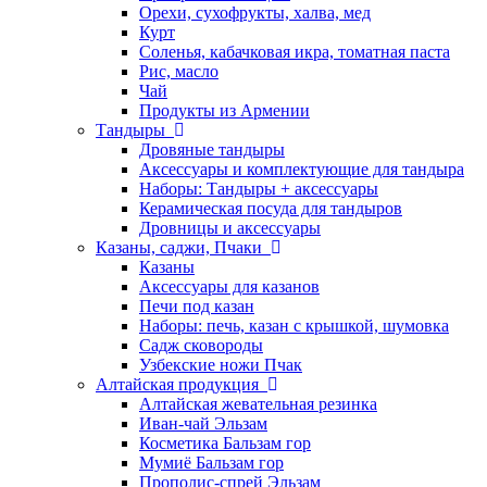
Орехи, сухофрукты, халва, мед
Курт
Соленья, кабачковая икра, томатная паста
Рис, масло
Чай
Продукты из Армении
Тандыры
Дровяные тандыры
Аксессуары и комплектующие для тандыра
Наборы: Тандыры + аксессуары
Керамическая посуда для тандыров
Дровницы и аксессуары
Казаны, саджи, Пчаки
Казаны
Аксессуары для казанов
Печи под казан
Наборы: печь, казан с крышкой, шумовка
Садж сковороды
Узбекские ножи Пчак
Алтайская продукция
Алтайская жевательная резинка
Иван-чай Эльзам
Косметика Бальзам гор
Мумиё Бальзам гор
Прополис-спрей Эльзам