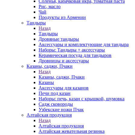
Соленья, кабачковая икра, томатная паста
Рис, масло
Чай
Продукты из Армении
Тандыры
Назад
Тандыры
Дровяные тандыры
Аксессуары и комплектующие для тандыра
Наборы: Тандыры + аксессуары
Керамическая посуда для тандыров
Дровницы и аксессуары
Казаны, саджи, Пчаки
Назад
Казаны, саджи, Пчаки
Казаны
Аксессуары для казанов
Печи под казан
Наборы: печь, казан с крышкой, шумовка
Садж сковороды
Узбекские ножи Пчак
Алтайская продукция
Назад
Алтайская продукция
Алтайская жевательная резинка