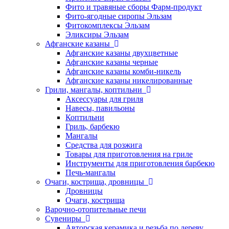
Фито и травяные сборы Фарм-продукт
Фито-ягодные сиропы Эльзам
Фитокомплексы Эльзам
Эликсиры Эльзам
Афганские казаны
Афганские казаны двухцветные
Афганские казаны черные
Афганские казаны комби-никель
Афганские казаны никелированные
Грили, мангалы, коптильни
Аксессуары для гриля
Навесы, павильоны
Коптильни
Гриль, барбекю
Мангалы
Средства для розжига
Товары для приготовления на гриле
Инструменты для приготовления барбекю
Печь-мангалы
Очаги, кострища, дровницы
Дровницы
Очаги, кострища
Варочно-отопительные печи
Сувениры
Авторская керамика и резьба по дереву