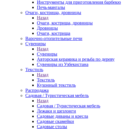
Инструменты для приготовления барбекю
Печь-мангалы
Очаги, кострища, дровницы
Назад
Очаги, кострища, дровницы
Дровницы
Очаги, кострища
Варочно-отопительные печи
Сувениры
Назад
Сувениры
Авторская керамика и резьба по дереву
Сувениры из Узбекистана
Текстиль
Назад
Текстиль
Кухонный текстиль
Распродажа
Садовая / Туристическая мебель
Назад
Садовая / Туристическая мебель
Лежаки и шезлонги
Садовые диваны и кресла
Садовые скамейки
Садовые столы