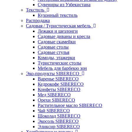
Сувениры из Узбекистана
Текстиль
Кухонный текстиль
Распродажа
Садовая / Туристическая мебель
Лежаки и шезлонги
Садовые диваны и кресла
Садовые скамейки
Садовые столы
Садовые стулья
Комоды, этажерки
Туристические столы
Мебель для барбекю зон
Эко-продукты SIBERECO
Варенье SIBERECO
Кедрокофе SIBERECO
Конфеты SIBERECO
Мед SIBERECO
Орехи SIBERECO
Растительное масло SIBERECO
Чай SIBERECO
Шоколад SIBERECO
Экосоль SIBERECO
Эликсир SIBERECO
Хозяйственные товары