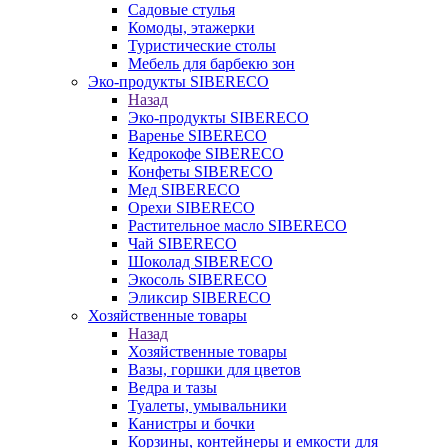
Садовые стулья
Комоды, этажерки
Туристические столы
Мебель для барбекю зон
Эко-продукты SIBERECO
Назад
Эко-продукты SIBERECO
Варенье SIBERECO
Кедрокофе SIBERECO
Конфеты SIBERECO
Мед SIBERECO
Орехи SIBERECO
Растительное масло SIBERECO
Чай SIBERECO
Шоколад SIBERECO
Экосоль SIBERECO
Эликсир SIBERECO
Хозяйственные товары
Назад
Хозяйственные товары
Вазы, горшки для цветов
Ведра и тазы
Туалеты, умывальники
Канистры и бочки
Корзины, контейнеры и емкости для