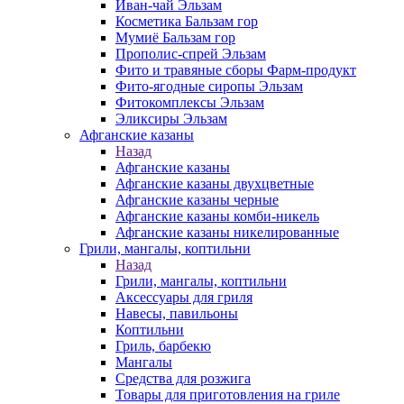
Иван-чай Эльзам
Косметика Бальзам гор
Мумиё Бальзам гор
Прополис-спрей Эльзам
Фито и травяные сборы Фарм-продукт
Фито-ягодные сиропы Эльзам
Фитокомплексы Эльзам
Эликсиры Эльзам
Афганские казаны
Назад
Афганские казаны
Афганские казаны двухцветные
Афганские казаны черные
Афганские казаны комби-никель
Афганские казаны никелированные
Грили, мангалы, коптильни
Назад
Грили, мангалы, коптильни
Аксессуары для гриля
Навесы, павильоны
Коптильни
Гриль, барбекю
Мангалы
Средства для розжига
Товары для приготовления на гриле