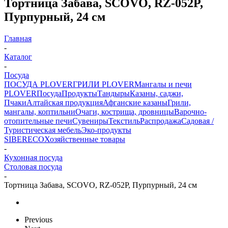
Тортница Забава, SCOVO, RZ-052P,
Пурпурный, 24 см
Главная
-
Каталог
-
Посуда
ПОСУДА PLOVER
ГРИЛИ PLOVER
Мангалы и печи
PLOVER
Посуда
Продукты
Тандыры
Казаны, саджи,
Пчаки
Алтайская продукция
Афганские казаны
Грили,
мангалы, коптильни
Очаги, кострища, дровницы
Варочно-
отопительные печи
Сувениры
Текстиль
Распродажа
Садовая /
Туристическая мебель
Эко-продукты
SIBERECO
Хозяйственные товары
-
Кухонная посуда
Столовая посуда
-
Тортница Забава, SCOVO, RZ-052P, Пурпурный, 24 см
Previous