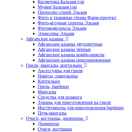
Косметика Бальзам гор
Мумиё Бальзам гор
Прополис-спрей Эльзам
Фито и травяные сборы Фарм-продукт
Фито-ягодные сиропы Эльзам
Фитокомплексы Эльзам
Эликсиры Эльзам
Афганские казаны
Афганские казаны двухцветные
Афганские казаны черные
Афганские казаны комби-никель
Афганские казаны никелированные
Грили, мангалы, коптильни
Аксессуары для гриля
Навесы, павильоны
Коптильни
Гриль, барбекю
Мангалы
Средства для розжига
Товары для приготовления на гриле
Инструменты для приготовления барбекю
Печь-мангалы
Очаги, кострища, дровницы
Дровницы
Очаги, кострища