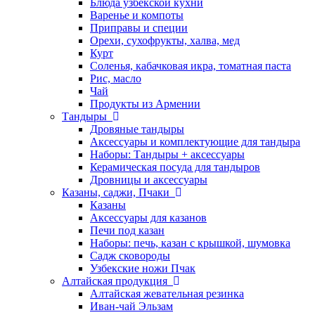
Блюда узбекской кухни
Варенье и компоты
Приправы и специи
Орехи, сухофрукты, халва, мед
Курт
Соленья, кабачковая икра, томатная паста
Рис, масло
Чай
Продукты из Армении
Тандыры
Дровяные тандыры
Аксессуары и комплектующие для тандыра
Наборы: Тандыры + аксессуары
Керамическая посуда для тандыров
Дровницы и аксессуары
Казаны, саджи, Пчаки
Казаны
Аксессуары для казанов
Печи под казан
Наборы: печь, казан с крышкой, шумовка
Садж сковороды
Узбекские ножи Пчак
Алтайская продукция
Алтайская жевательная резинка
Иван-чай Эльзам