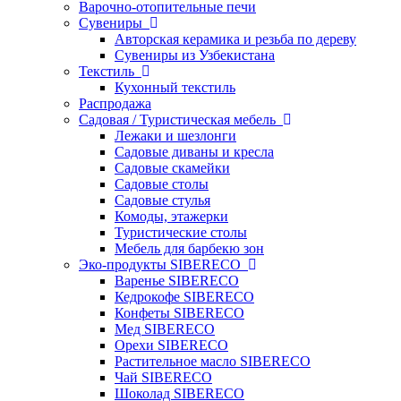
Варочно-отопительные печи
Сувениры
Авторская керамика и резьба по дереву
Сувениры из Узбекистана
Текстиль
Кухонный текстиль
Распродажа
Садовая / Туристическая мебель
Лежаки и шезлонги
Садовые диваны и кресла
Садовые скамейки
Садовые столы
Садовые стулья
Комоды, этажерки
Туристические столы
Мебель для барбекю зон
Эко-продукты SIBERECO
Варенье SIBERECO
Кедрокофе SIBERECO
Конфеты SIBERECO
Мед SIBERECO
Орехи SIBERECO
Растительное масло SIBERECO
Чай SIBERECO
Шоколад SIBERECO