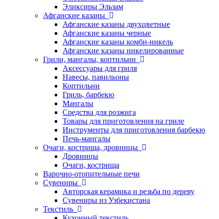
Эликсиры Эльзам
Афганские казаны
Афганские казаны двухцветные
Афганские казаны черные
Афганские казаны комби-никель
Афганские казаны никелированные
Грили, мангалы, коптильни
Аксессуары для гриля
Навесы, павильоны
Коптильни
Гриль, барбекю
Мангалы
Средства для розжига
Товары для приготовления на гриле
Инструменты для приготовления барбекю
Печь-мангалы
Очаги, кострища, дровницы
Дровницы
Очаги, кострища
Варочно-отопительные печи
Сувениры
Авторская керамика и резьба по дереву
Сувениры из Узбекистана
Текстиль
Кухонный текстиль