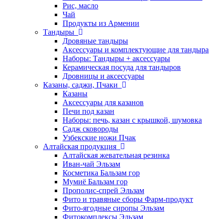
Рис, масло
Чай
Продукты из Армении
Тандыры
Дровяные тандыры
Аксессуары и комплектующие для тандыра
Наборы: Тандыры + аксессуары
Керамическая посуда для тандыров
Дровницы и аксессуары
Казаны, саджи, Пчаки
Казаны
Аксессуары для казанов
Печи под казан
Наборы: печь, казан с крышкой, шумовка
Садж сковороды
Узбекские ножи Пчак
Алтайская продукция
Алтайская жевательная резинка
Иван-чай Эльзам
Косметика Бальзам гор
Мумиё Бальзам гор
Прополис-спрей Эльзам
Фито и травяные сборы Фарм-продукт
Фито-ягодные сиропы Эльзам
Фитокомплексы Эльзам