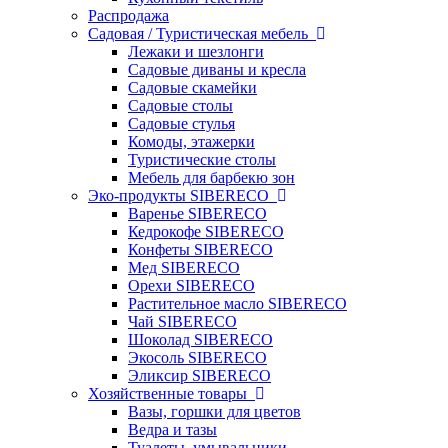
Распродажа
Садовая / Туристическая мебель
Лежаки и шезлонги
Садовые диваны и кресла
Садовые скамейки
Садовые столы
Садовые стулья
Комоды, этажерки
Туристические столы
Мебель для барбекю зон
Эко-продукты SIBERECO
Варенье SIBERECO
Кедрокофе SIBERECO
Конфеты SIBERECO
Мед SIBERECO
Орехи SIBERECO
Растительное масло SIBERECO
Чай SIBERECO
Шоколад SIBERECO
Экосоль SIBERECO
Эликсир SIBERECO
Хозяйственные товары
Вазы, горшки для цветов
Ведра и тазы
Туалеты, умывальники