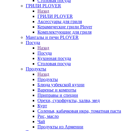
Столовая посуда
ГРИЛИ PLOVER
Назад
ГРИЛИ PLOVER
Аксессуары для гриля
Керамические грили Plover
Комплектующие для гриля
Мангалы и печи PLOVER
Посуда
Назад
Посуда
Кухонная посуда
Столовая посуда
Продукты
Назад
Продукты
Блюда узбекской кухни
Варенье и компоты
Приправы и специи
Орехи, сухофрукты, халва, мед
Курт
Соленья, кабачковая икра, томатная паста
Рис, масло
Чай
Продукты из Армении