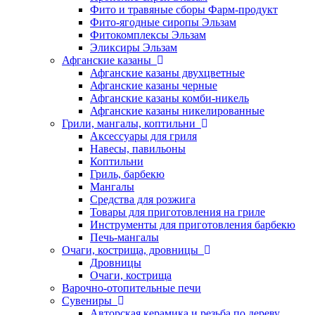
Фито и травяные сборы Фарм-продукт
Фито-ягодные сиропы Эльзам
Фитокомплексы Эльзам
Эликсиры Эльзам
Афганские казаны
Афганские казаны двухцветные
Афганские казаны черные
Афганские казаны комби-никель
Афганские казаны никелированные
Грили, мангалы, коптильни
Аксессуары для гриля
Навесы, павильоны
Коптильни
Гриль, барбекю
Мангалы
Средства для розжига
Товары для приготовления на гриле
Инструменты для приготовления барбекю
Печь-мангалы
Очаги, кострища, дровницы
Дровницы
Очаги, кострища
Варочно-отопительные печи
Сувениры
Авторская керамика и резьба по дереву