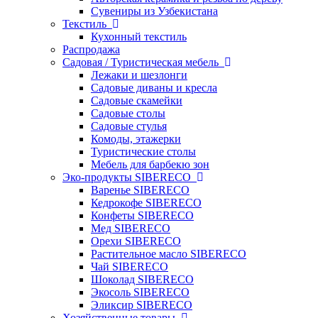
Сувениры из Узбекистана
Текстиль
Кухонный текстиль
Распродажа
Садовая / Туристическая мебель
Лежаки и шезлонги
Садовые диваны и кресла
Садовые скамейки
Садовые столы
Садовые стулья
Комоды, этажерки
Туристические столы
Мебель для барбекю зон
Эко-продукты SIBERECO
Варенье SIBERECO
Кедрокофе SIBERECO
Конфеты SIBERECO
Мед SIBERECO
Орехи SIBERECO
Растительное масло SIBERECO
Чай SIBERECO
Шоколад SIBERECO
Экосоль SIBERECO
Эликсир SIBERECO
Хозяйственные товары