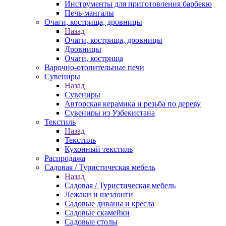
Инструменты для приготовления барбекю
Печь-мангалы
Очаги, кострища, дровницы
Назад
Очаги, кострища, дровницы
Дровницы
Очаги, кострища
Варочно-отопительные печи
Сувениры
Назад
Сувениры
Авторская керамика и резьба по дереву
Сувениры из Узбекистана
Текстиль
Назад
Текстиль
Кухонный текстиль
Распродажа
Садовая / Туристическая мебель
Назад
Садовая / Туристическая мебель
Лежаки и шезлонги
Садовые диваны и кресла
Садовые скамейки
Садовые столы