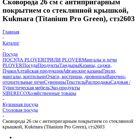
Сковорода 26 см с антипригарным
покрытием со стеклянной крышкой,
Kukmara (Titanium Pro Green), стз2603
Главная
-
Каталог
-
Посуда
ПОСУДА PLOVER
ГРИЛИ PLOVER
Мангалы и печи
PLOVER
Посуда
Продукты
Тандыры
Казаны, саджи,
Пчаки
Алтайская продукция
Афганские казаны
Грили,
мангалы, коптильни
Очаги, кострища, дровницы
Варочно-
отопительные печи
Сувениры
Текстиль
Распродажа
Садовая /
Туристическая мебель
Эко-продукты
SIBERECO
Хозяйственные товары
-
Кухонная посуда
Столовая посуда
-
Сковорода 26 см с антипригарным покрытием со стеклянной
крышкой, Kukmara (Titanium Pro Green), стз2603