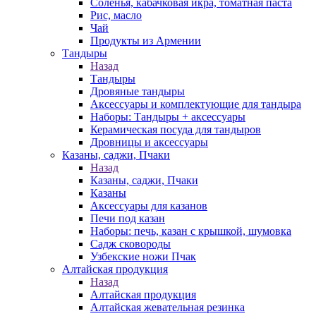
Соленья, кабачковая икра, томатная паста
Рис, масло
Чай
Продукты из Армении
Тандыры
Назад
Тандыры
Дровяные тандыры
Аксессуары и комплектующие для тандыра
Наборы: Тандыры + аксессуары
Керамическая посуда для тандыров
Дровницы и аксессуары
Казаны, саджи, Пчаки
Назад
Казаны, саджи, Пчаки
Казаны
Аксессуары для казанов
Печи под казан
Наборы: печь, казан с крышкой, шумовка
Садж сковороды
Узбекские ножи Пчак
Алтайская продукция
Назад
Алтайская продукция
Алтайская жевательная резинка