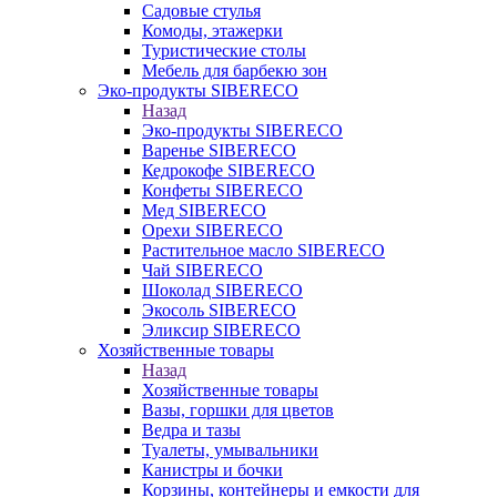
Садовые стулья
Комоды, этажерки
Туристические столы
Мебель для барбекю зон
Эко-продукты SIBERECO
Назад
Эко-продукты SIBERECO
Варенье SIBERECO
Кедрокофе SIBERECO
Конфеты SIBERECO
Мед SIBERECO
Орехи SIBERECO
Растительное масло SIBERECO
Чай SIBERECO
Шоколад SIBERECO
Экосоль SIBERECO
Эликсир SIBERECO
Хозяйственные товары
Назад
Хозяйственные товары
Вазы, горшки для цветов
Ведра и тазы
Туалеты, умывальники
Канистры и бочки
Корзины, контейнеры и емкости для