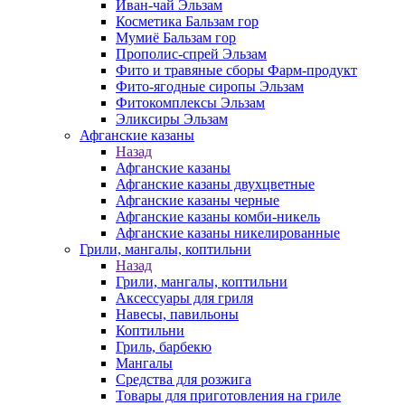
Иван-чай Эльзам
Косметика Бальзам гор
Мумиё Бальзам гор
Прополис-спрей Эльзам
Фито и травяные сборы Фарм-продукт
Фито-ягодные сиропы Эльзам
Фитокомплексы Эльзам
Эликсиры Эльзам
Афганские казаны
Назад
Афганские казаны
Афганские казаны двухцветные
Афганские казаны черные
Афганские казаны комби-никель
Афганские казаны никелированные
Грили, мангалы, коптильни
Назад
Грили, мангалы, коптильни
Аксессуары для гриля
Навесы, павильоны
Коптильни
Гриль, барбекю
Мангалы
Средства для розжига
Товары для приготовления на гриле