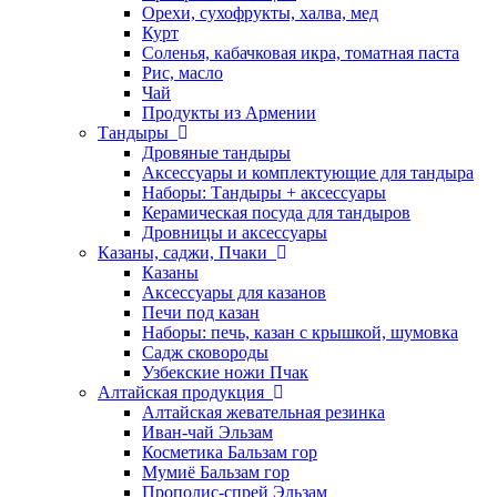
Орехи, сухофрукты, халва, мед
Курт
Соленья, кабачковая икра, томатная паста
Рис, масло
Чай
Продукты из Армении
Тандыры
Дровяные тандыры
Аксессуары и комплектующие для тандыра
Наборы: Тандыры + аксессуары
Керамическая посуда для тандыров
Дровницы и аксессуары
Казаны, саджи, Пчаки
Казаны
Аксессуары для казанов
Печи под казан
Наборы: печь, казан с крышкой, шумовка
Садж сковороды
Узбекские ножи Пчак
Алтайская продукция
Алтайская жевательная резинка
Иван-чай Эльзам
Косметика Бальзам гор
Мумиё Бальзам гор
Прополис-спрей Эльзам