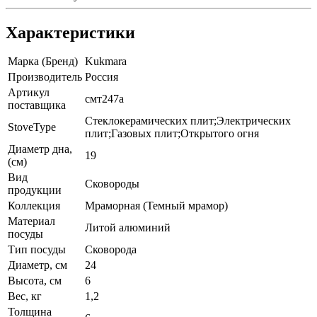
Характеристики
Марка (Бренд)
Kukmara
Производитель
Россия
Артикул
смт247а
поставщика
Стеклокерамических плит;Электрических
StoveType
плит;Газовых плит;Открытого огня
Диаметр дна,
19
(см)
Вид
Сковороды
продукции
Коллекция
Мраморная (Темный мрамор)
Материал
Литой алюминий
посуды
Тип посуды
Сковорода
Диаметр, см
24
Высота, см
6
Вес, кг
1,2
Толщина