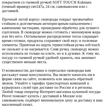
покрытием со съемной ручкой SOFT TOUCH Kukmara
(темный мрамор) смт247а, 24 см, самовывозом или с
доставкой.
Прочный литой корпус сковороды покрыт чрезвычайно
стойким и долговечным антипригарным напылением с
каменными частицами, прошедшим обработку для лучшего
сцепления. В сковороде можно готовить с минимумом жира
или без него. Оптимальное распределение тепла сокращает
время готовки, продукты сохраняют свой вкус и полезные
элементы. Приятная на ощупь термостойкая ручка soft touch
не скользит и не нагревается. Сняв ручку, сковороду можно
использовать не только на плите, но и в духовке. К тому же,
посуду со съемной ручкой удобней хранить, она занимает
существенно меньше места.
О возможностях доставки и пересылки сковороды вам
расскажут наши консультанты. Вы можете написать им в
форме связи на сайте, позвонить или заказать обратный
звонок. Узнайте о тарифах транспортных компаний и
курьерских служб при доставке по России и в регионы.
Любой товар оператор Интернет-магазина кухонной посуды
Plover поможет купить с доставкой в Москве или
самовывозом, подберет минимальную цену за доставку в ваш
населенный пункт.