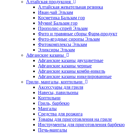
Алтайская продукция
Алтайская жевательная резинка
Иван-чай Эльзам
Косметика Бальзам гор
Мумиё Бальзам гор
Прополис-спрей Эльзам
Фито и травяные сборы Фарм-продукт
Фито-ягодные сиропы Эльзам
Фитокомплексы Эльзам
Эликсиры Эльзам
Афганские казаны
Афганские казаны двухцветные
Афганские казаны черные
Афганские казаны комби-никель
Афганские казаны никелированные
Грили, мангалы, коптильни
Аксессуары для гриля
Навесы, павильоны
Коптильни
Гриль, барбекю
Мангалы
Средства для розжига
Товары для приготовления на гриле
Инструменты для приготовления барбекю
Печь-мангалы