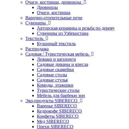
Очаги, кострища, дровницы
Дровницы
Очаги, кострища
Варочно-отопительные печи
Сувениры
Авторская керамика и резьба по дереву
Сувениры из Узбекистана
Текстиль
Кухонный текстиль
Распродажа
Садовая / Туристическая мебель
Лежаки и шезлонги
Садовые диваны и кресла
Садовые скамейки
Садовые столы
Садовые стулья
Комоды, этажерки
Туристические столы
Мебель для барбекю зон
Эко-продукты SIBERECO
Варенье SIBERECO
Кедрокофе SIBERECO
Конфеты SIBERECO
Мед SIBERECO
Орехи SIBERECO