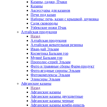
Казаны, саджи, Пчаки
Казаны
Аксессуары для казанов
Печи под казан
Наборы: печь, казан с крышкой, шумовка
Садж сковороды
Узбекские ножи Пчак
Алтайская продукция
Назад
Алтайская продукция
Алтайская жевательная резинка
Иван-чай Эльзам
Косметика Бальзам гор
Мумиё Бальзам гор
Прополис-спрей Эльзам
Фито и травяные сборы Фарм-продукт
Фито-ягодные сиропы Эльзам
Фитокомплексы Эльзам
Эликсиры Эльзам
Афганские казаны
Назад
Афганские казаны
Афганские казаны двухцветные
Афганские казаны черные
Афганские казаны комби-никель