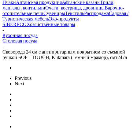
Пчаки
Алтайская продукция
Афганские казаны
Грили,
мангалы, коптильни
Очаги, кострища, дровницы
Варочно-
отопительные печи
Сувениры
Текстиль
Распродажа
Садовая /
Туристическая мебель
Эко-продукты
SIBERECO
Хозяйственные товары
-
Кухонная посуда
Столовая посуда
-
Сковорода 24 см с антипригарным покрытием со съемной
ручкой SOFT TOUCH, Kukmara (Темный мрамор), смт247а
Previous
Next