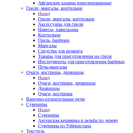
Афганские казаны никелированные
Грили, мангалы, коптильни
Назад
Грили, мангалы, коптильни
Аксессуары для гриля
Навесы, павильоны
Коптильни
Гриль, барбекю
Мангалы
Средства для розжига
Товары для приготовления на гриле
Инструменты для приготовления барбекю
Печь-мангалы
Очаги, кострища, дровницы
Назад
Очаги, кострища, дровницы
Дровницы
Очаги, кострища
Варочно-отопительные печи
Сувениры
Назад
Сувениры
Авторская керамика и резьба по дереву
Сувениры из Узбекистана
Текстиль