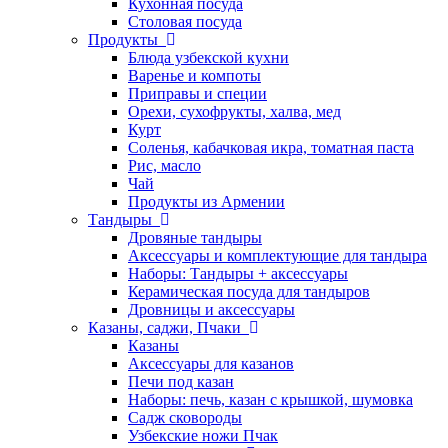
Кухонная посуда
Столовая посуда
Продукты
Блюда узбекской кухни
Варенье и компоты
Приправы и специи
Орехи, сухофрукты, халва, мед
Курт
Соленья, кабачковая икра, томатная паста
Рис, масло
Чай
Продукты из Армении
Тандыры
Дровяные тандыры
Аксессуары и комплектующие для тандыра
Наборы: Тандыры + аксессуары
Керамическая посуда для тандыров
Дровницы и аксессуары
Казаны, саджи, Пчаки
Казаны
Аксессуары для казанов
Печи под казан
Наборы: печь, казан с крышкой, шумовка
Садж сковороды
Узбекские ножи Пчак