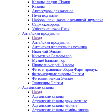
Казаны, саджи, Пчаки
Казаны
Аксессуары для казанов
Печи под казан
Наборы: печь, казан с крышкой, шумовка
Садж сковороды
Узбекские ножи Пчак
Алтайская продукция
Назад
Алтайская продукция
Алтайская жевательная резинка
Иван-чай Эльзам
Косметика Бальзам гор
Мумиё Бальзам гор
Прополис-спрей Эльзам
Фито и травяные сборы Фарм-продукт
Фито-ягодные сиропы Эльзам
Фитокомплексы Эльзам
Эликсиры Эльзам
Афганские казаны
Назад
Афганские казаны
Афганские казаны двухцветные
Афганские казаны черные
Афганские казаны комби-никель