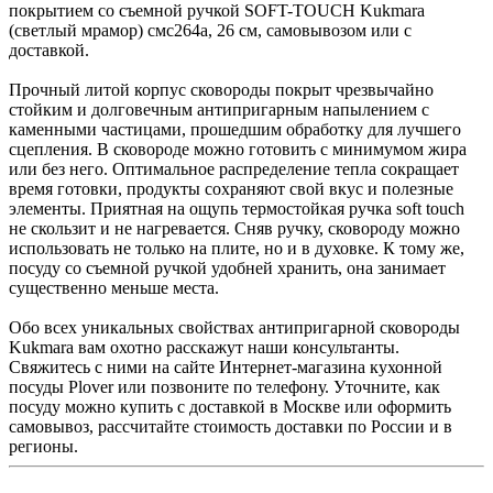
покрытием со съемной ручкой SOFT-TOUCH Kukmara
(светлый мрамор) смс264а, 26 см, самовывозом или с
доставкой.
Прочный литой корпус сковороды покрыт чрезвычайно
стойким и долговечным антипригарным напылением с
каменными частицами, прошедшим обработку для лучшего
сцепления. В сковороде можно готовить с минимумом жира
или без него. Оптимальное распределение тепла сокращает
время готовки, продукты сохраняют свой вкус и полезные
элементы. Приятная на ощупь термостойкая ручка soft touch
не скользит и не нагревается. Сняв ручку, сковороду можно
использовать не только на плите, но и в духовке. К тому же,
посуду со съемной ручкой удобней хранить, она занимает
существенно меньше места.
Обо всех уникальных свойствах антипригарной сковороды
Kukmara вам охотно расскажут наши консультанты.
Свяжитесь с ними на сайте Интернет-магазина кухонной
посуды Plover или позвоните по телефону. Уточните, как
посуду можно купить с доставкой в Москве или оформить
самовывоз, рассчитайте стоимость доставки по России и в
регионы.