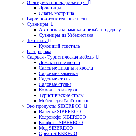
Очаги, кострища, дровницы
Дровницы
Очаги, кострища
Варочно-отопительные печи
Сувениры
Авторская керамика и резьба по дереву
Сувениры из Узбекистана
Текстиль
Кухонный текстиль
Распродажа
Садовая / Туристическая мебель
Лежаки и шезлонги
Садовые диваны и кресла
Садовые скамейки
Садовые столы
Садовые стулья
Комоды, этажерки
Туристические столы
Мебель для барбекю зон
Эко-продукты SIBERECO
Варенье SIBERECO
Кедрокофе SIBERECO
Конфеты SIBERECO
Мед SIBERECO
Орехи SIBERECO