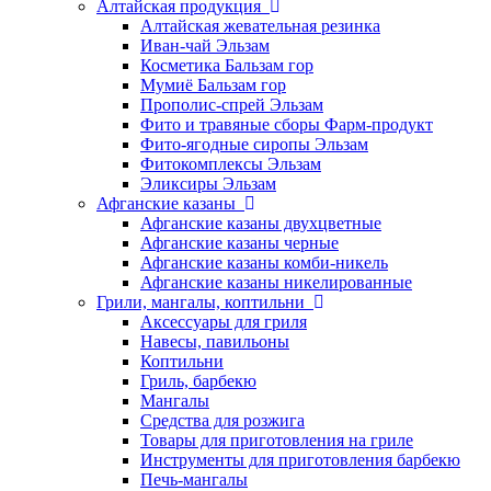
Алтайская продукция
Алтайская жевательная резинка
Иван-чай Эльзам
Косметика Бальзам гор
Мумиё Бальзам гор
Прополис-спрей Эльзам
Фито и травяные сборы Фарм-продукт
Фито-ягодные сиропы Эльзам
Фитокомплексы Эльзам
Эликсиры Эльзам
Афганские казаны
Афганские казаны двухцветные
Афганские казаны черные
Афганские казаны комби-никель
Афганские казаны никелированные
Грили, мангалы, коптильни
Аксессуары для гриля
Навесы, павильоны
Коптильни
Гриль, барбекю
Мангалы
Средства для розжига
Товары для приготовления на гриле
Инструменты для приготовления барбекю
Печь-мангалы