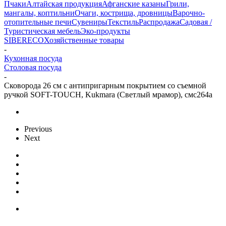
Пчаки
Алтайская продукция
Афганские казаны
Грили,
мангалы, коптильни
Очаги, кострища, дровницы
Варочно-
отопительные печи
Сувениры
Текстиль
Распродажа
Садовая /
Туристическая мебель
Эко-продукты
SIBERECO
Хозяйственные товары
-
Кухонная посуда
Столовая посуда
-
Сковорода 26 см с антипригарным покрытием со съемной
ручкой SOFT-TOUCH, Kukmara (Светлый мрамор), смс264а
Previous
Next