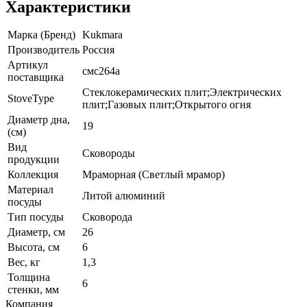
Характеристики
Марка (Бренд)
Kukmara
Производитель
Россия
Артикул
смс264а
поставщика
Стеклокерамических плит;Электрических
StoveType
плит;Газовых плит;Открытого огня
Диаметр дна,
19
(см)
Вид
Сковороды
продукции
Коллекция
Мраморная (Светлый мрамор)
Материал
Литой алюминий
посуды
Тип посуды
Сковорода
Диаметр, см
26
Высота, см
6
Вес, кг
1,3
Толщина
6
стенки, мм
Компания