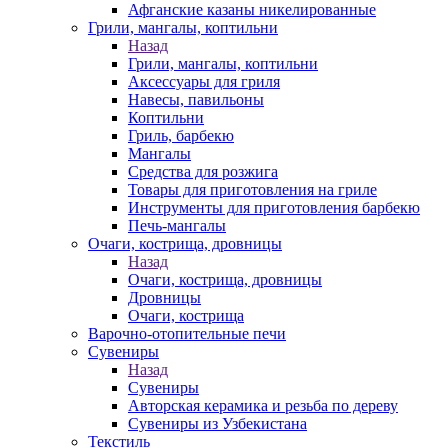
Афганские казаны никелированные
Грили, мангалы, коптильни
Назад
Грили, мангалы, коптильни
Аксессуары для гриля
Навесы, павильоны
Коптильни
Гриль, барбекю
Мангалы
Средства для розжига
Товары для приготовления на гриле
Инструменты для приготовления барбекю
Печь-мангалы
Очаги, кострища, дровницы
Назад
Очаги, кострища, дровницы
Дровницы
Очаги, кострища
Варочно-отопительные печи
Сувениры
Назад
Сувениры
Авторская керамика и резьба по дереву
Сувениры из Узбекистана
Текстиль