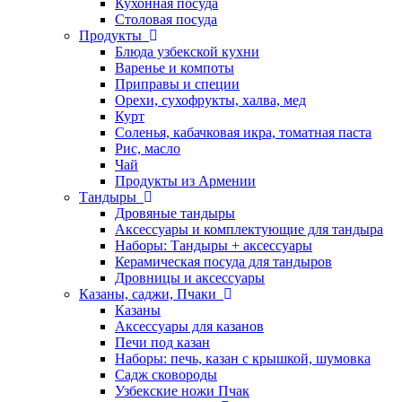
Кухонная посуда
Столовая посуда
Продукты
Блюда узбекской кухни
Варенье и компоты
Приправы и специи
Орехи, сухофрукты, халва, мед
Курт
Соленья, кабачковая икра, томатная паста
Рис, масло
Чай
Продукты из Армении
Тандыры
Дровяные тандыры
Аксессуары и комплектующие для тандыра
Наборы: Тандыры + аксессуары
Керамическая посуда для тандыров
Дровницы и аксессуары
Казаны, саджи, Пчаки
Казаны
Аксессуары для казанов
Печи под казан
Наборы: печь, казан с крышкой, шумовка
Садж сковороды
Узбекские ножи Пчак