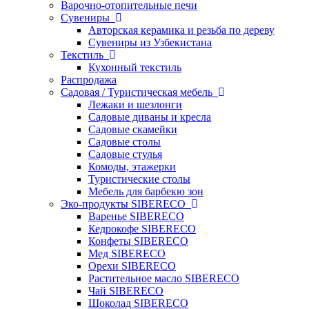
Варочно-отопительные печи
Сувениры
Авторская керамика и резьба по дереву
Сувениры из Узбекистана
Текстиль
Кухонный текстиль
Распродажа
Садовая / Туристическая мебель
Лежаки и шезлонги
Садовые диваны и кресла
Садовые скамейки
Садовые столы
Садовые стулья
Комоды, этажерки
Туристические столы
Мебель для барбекю зон
Эко-продукты SIBERECO
Варенье SIBERECO
Кедрокофе SIBERECO
Конфеты SIBERECO
Мед SIBERECO
Орехи SIBERECO
Растительное масло SIBERECO
Чай SIBERECO
Шоколад SIBERECO