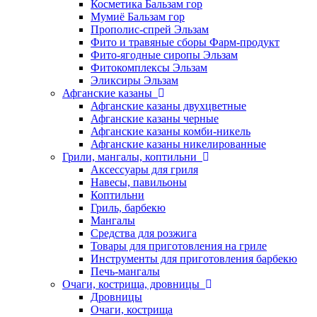
Косметика Бальзам гор
Мумиё Бальзам гор
Прополис-спрей Эльзам
Фито и травяные сборы Фарм-продукт
Фито-ягодные сиропы Эльзам
Фитокомплексы Эльзам
Эликсиры Эльзам
Афганские казаны
Афганские казаны двухцветные
Афганские казаны черные
Афганские казаны комби-никель
Афганские казаны никелированные
Грили, мангалы, коптильни
Аксессуары для гриля
Навесы, павильоны
Коптильни
Гриль, барбекю
Мангалы
Средства для розжига
Товары для приготовления на гриле
Инструменты для приготовления барбекю
Печь-мангалы
Очаги, кострища, дровницы
Дровницы
Очаги, кострища