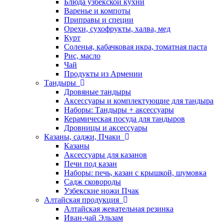
Блюда узбекской кухни
Варенье и компоты
Приправы и специи
Орехи, сухофрукты, халва, мед
Курт
Соленья, кабачковая икра, томатная паста
Рис, масло
Чай
Продукты из Армении
Тандыры
Дровяные тандыры
Аксессуары и комплектующие для тандыра
Наборы: Тандыры + аксессуары
Керамическая посуда для тандыров
Дровницы и аксессуары
Казаны, саджи, Пчаки
Казаны
Аксессуары для казанов
Печи под казан
Наборы: печь, казан с крышкой, шумовка
Садж сковороды
Узбекские ножи Пчак
Алтайская продукция
Алтайская жевательная резинка
Иван-чай Эльзам