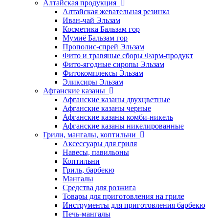
Алтайская продукция
Алтайская жевательная резинка
Иван-чай Эльзам
Косметика Бальзам гор
Мумиё Бальзам гор
Прополис-спрей Эльзам
Фито и травяные сборы Фарм-продукт
Фито-ягодные сиропы Эльзам
Фитокомплексы Эльзам
Эликсиры Эльзам
Афганские казаны
Афганские казаны двухцветные
Афганские казаны черные
Афганские казаны комби-никель
Афганские казаны никелированные
Грили, мангалы, коптильни
Аксессуары для гриля
Навесы, павильоны
Коптильни
Гриль, барбекю
Мангалы
Средства для розжига
Товары для приготовления на гриле
Инструменты для приготовления барбекю
Печь-мангалы