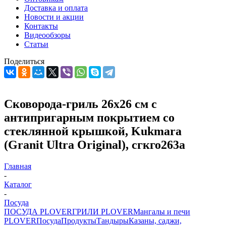
Доставка и оплата
Новости и акции
Контакты
Видеообзоры
Статьи
Поделиться
Сковорода-гриль 26х26 см с
антипригарным покрытием со
стеклянной крышкой, Kukmara
(Granit Ultra Original), сгкго263а
Главная
-
Каталог
-
Посуда
ПОСУДА PLOVER
ГРИЛИ PLOVER
Мангалы и печи
PLOVER
Посуда
Продукты
Тандыры
Казаны, саджи,