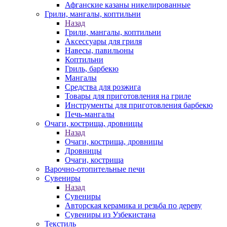
Афганские казаны никелированные
Грили, мангалы, коптильни
Назад
Грили, мангалы, коптильни
Аксессуары для гриля
Навесы, павильоны
Коптильни
Гриль, барбекю
Мангалы
Средства для розжига
Товары для приготовления на гриле
Инструменты для приготовления барбекю
Печь-мангалы
Очаги, кострища, дровницы
Назад
Очаги, кострища, дровницы
Дровницы
Очаги, кострища
Варочно-отопительные печи
Сувениры
Назад
Сувениры
Авторская керамика и резьба по дереву
Сувениры из Узбекистана
Текстиль