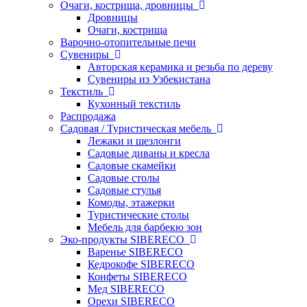
Очаги, кострища, дровницы
Дровницы
Очаги, кострища
Варочно-отопительные печи
Сувениры
Авторская керамика и резьба по дереву
Сувениры из Узбекистана
Текстиль
Кухонный текстиль
Распродажа
Садовая / Туристическая мебель
Лежаки и шезлонги
Садовые диваны и кресла
Садовые скамейки
Садовые столы
Садовые стулья
Комоды, этажерки
Туристические столы
Мебель для барбекю зон
Эко-продукты SIBERECO
Варенье SIBERECO
Кедрокофе SIBERECO
Конфеты SIBERECO
Мед SIBERECO
Орехи SIBERECO