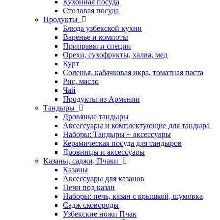
Кухонная посуда
Столовая посуда
Продукты
Блюда узбекской кухни
Варенье и компоты
Приправы и специи
Орехи, сухофрукты, халва, мед
Курт
Соленья, кабачковая икра, томатная паста
Рис, масло
Чай
Продукты из Армении
Тандыры
Дровяные тандыры
Аксессуары и комплектующие для тандыра
Наборы: Тандыры + аксессуары
Керамическая посуда для тандыров
Дровницы и аксессуары
Казаны, саджи, Пчаки
Казаны
Аксессуары для казанов
Печи под казан
Наборы: печь, казан с крышкой, шумовка
Садж сковороды
Узбекские ножи Пчак