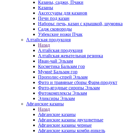
Казаны, саджи, Пчаки
Казаны
Аксессуары для казанов
Печи под казан
Наборы: печь, казан с крышкой, шумовка
Садж сковороды
Узбекские ножи Пчак
Алтайская продукция
Назад
Алтайская продукция
Алтайская жевательная резинка
Иван-чай Эльзам
Косметика Бальзам гор
Мумиё Бальзам гор
Прополис-спрей Эльзам
Фито и травяные сборы Фарм-продукт
Фито-ягодные сиропы Эльзам
Фитокомплексы Эльзам
Эликсиры Эльзам
Афганские казаны
Назад
Афганские казаны
Афганские казаны двухцветные
Афганские казаны черные
Афганские казаны комби-никель