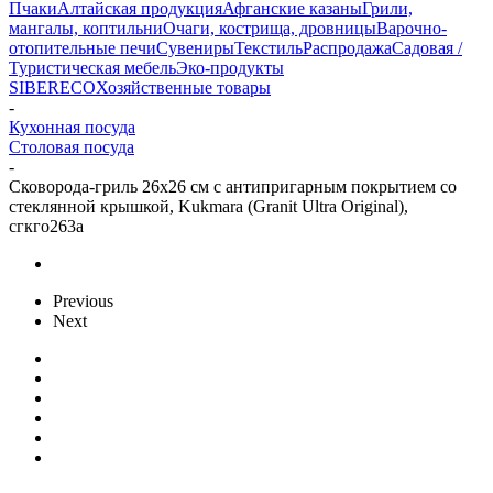
Пчаки
Алтайская продукция
Афганские казаны
Грили,
мангалы, коптильни
Очаги, кострища, дровницы
Варочно-
отопительные печи
Сувениры
Текстиль
Распродажа
Садовая /
Туристическая мебель
Эко-продукты
SIBERECO
Хозяйственные товары
-
Кухонная посуда
Столовая посуда
-
Сковорода-гриль 26х26 см с антипригарным покрытием со
стеклянной крышкой, Kukmara (Granit Ultra Original),
сгкго263а
Previous
Next