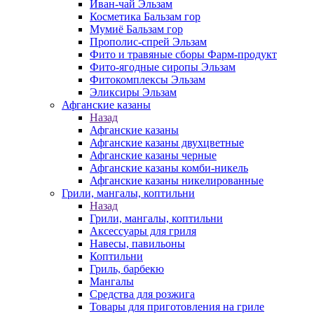
Иван-чай Эльзам
Косметика Бальзам гор
Мумиё Бальзам гор
Прополис-спрей Эльзам
Фито и травяные сборы Фарм-продукт
Фито-ягодные сиропы Эльзам
Фитокомплексы Эльзам
Эликсиры Эльзам
Афганские казаны
Назад
Афганские казаны
Афганские казаны двухцветные
Афганские казаны черные
Афганские казаны комби-никель
Афганские казаны никелированные
Грили, мангалы, коптильни
Назад
Грили, мангалы, коптильни
Аксессуары для гриля
Навесы, павильоны
Коптильни
Гриль, барбекю
Мангалы
Средства для розжига
Товары для приготовления на гриле