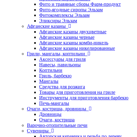
Фито и травяные сборы Фарм-продукт
Фито-ягодные сиропы Эльзам
Фитокомплексы Эльзам
Эликсиры Эльзам
Афганские казаны
Афганские казаны двухцветные
Афганские казаны черные
Афганские казаны комби-никель
Афганские казаны никелированные
Грили, мангалы, коптильни
Аксессуары для гриля
Навесы, павильоны
Коптильни
Гриль, барбекю
Мангалы
Средства для розжига
Товары для приготовления на гриле
Инструменты для приготовления барбекю
Печь-мангалы
Очаги, кострища, дровницы
Дровницы
Очаги, кострища
Варочно-отопительные печи
Сувениры
Авторская керамика и резьба по дереву