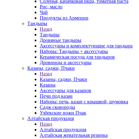
Соленья, кабачковая икра, томатная паста
Рис, масло
Чай
Продукты из Армении
Тандыры
Назад
Тандыры
Дровяные тандыры
Аксессуары и комплектующие для тандыра
Наборы: Тандыры + аксессуары
Керамическая посуда для тандыров
Дровницы и аксессуары
Казаны, саджи, Пчаки
Назад
Казаны, саджи, Пчаки
Казаны
Аксессуары для казанов
Печи под казан
Наборы: печь, казан с крышкой, шумовка
Садж сковороды
Узбекские ножи Пчак
Алтайская продукция
Назад
Алтайская продукция
Алтайская жевательная резинка