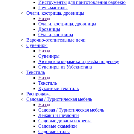
Инструменты для приготовления барбекю
Печь-мангалы
Очаги, кострища, дровницы
Назад
Очаги, кострища, дровницы
Дровницы
Очаги, кострища
Варочно-отопительные печи
Сувениры
Назад
Сувениры
Авторская керамика и резьба по дереву
Сувениры из Узбекистана
Текстиль
Назад
Текстиль
Кухонный текстиль
Распродажа
Садовая / Туристическая мебель
Назад
Садовая / Туристическая мебель
Лежаки и шезлонги
Садовые диваны и кресла
Садовые скамейки
Садовые столы