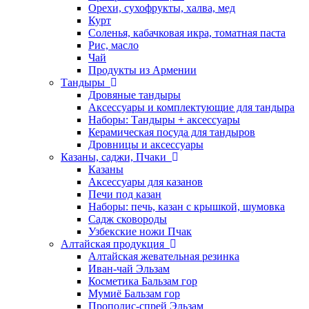
Орехи, сухофрукты, халва, мед
Курт
Соленья, кабачковая икра, томатная паста
Рис, масло
Чай
Продукты из Армении
Тандыры
Дровяные тандыры
Аксессуары и комплектующие для тандыра
Наборы: Тандыры + аксессуары
Керамическая посуда для тандыров
Дровницы и аксессуары
Казаны, саджи, Пчаки
Казаны
Аксессуары для казанов
Печи под казан
Наборы: печь, казан с крышкой, шумовка
Садж сковороды
Узбекские ножи Пчак
Алтайская продукция
Алтайская жевательная резинка
Иван-чай Эльзам
Косметика Бальзам гор
Мумиё Бальзам гор
Прополис-спрей Эльзам