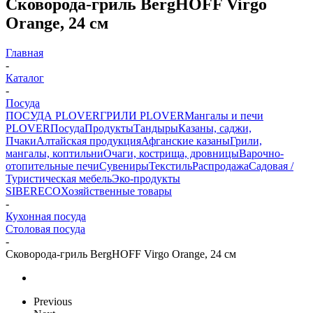
Сковорода-гриль BergHOFF Virgo
Orange, 24 см
Главная
-
Каталог
-
Посуда
ПОСУДА PLOVER
ГРИЛИ PLOVER
Мангалы и печи
PLOVER
Посуда
Продукты
Тандыры
Казаны, саджи,
Пчаки
Алтайская продукция
Афганские казаны
Грили,
мангалы, коптильни
Очаги, кострища, дровницы
Варочно-
отопительные печи
Сувениры
Текстиль
Распродажа
Садовая /
Туристическая мебель
Эко-продукты
SIBERECO
Хозяйственные товары
-
Кухонная посуда
Столовая посуда
-
Сковорода-гриль BergHOFF Virgo Orange, 24 см
Previous