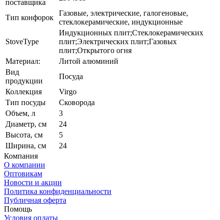
поставщика
Газовые, электрические, галогеновые,
Тип конфорок
стеклокерамические, индукционные
Индукционных плит;Стеклокерамических
StoveType
плит;Электрических плит;Газовых
плит;Открытого огня
Материал:
Литой алюминий
Вид
Посуда
продукции
Коллекция
Virgo
Тип посуды
Сковорода
Объем, л
3
Диаметр, см
24
Высота, см
5
Ширина, см
24
Компания
О компании
Оптовикам
Новости и акции
Политика конфиденциальности
Публичная оферта
Помощь
Условия оплаты