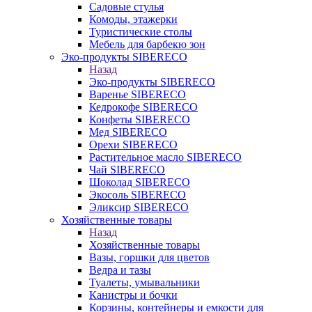
Садовые стулья
Комоды, этажерки
Туристические столы
Мебель для барбекю зон
Эко-продукты SIBERECO
Назад
Эко-продукты SIBERECO
Варенье SIBERECO
Кедрокофе SIBERECO
Конфеты SIBERECO
Мед SIBERECO
Орехи SIBERECO
Растительное масло SIBERECO
Чай SIBERECO
Шоколад SIBERECO
Экосоль SIBERECO
Эликсир SIBERECO
Хозяйственные товары
Назад
Хозяйственные товары
Вазы, горшки для цветов
Ведра и тазы
Туалеты, умывальники
Канистры и бочки
Корзины, контейнеры и емкости для