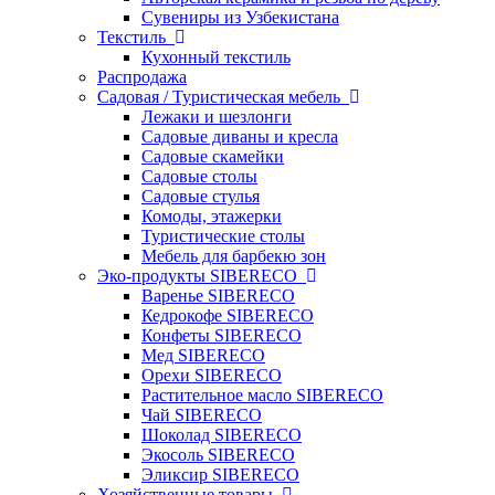
Сувениры из Узбекистана
Текстиль
Кухонный текстиль
Распродажа
Садовая / Туристическая мебель
Лежаки и шезлонги
Садовые диваны и кресла
Садовые скамейки
Садовые столы
Садовые стулья
Комоды, этажерки
Туристические столы
Мебель для барбекю зон
Эко-продукты SIBERECO
Варенье SIBERECO
Кедрокофе SIBERECO
Конфеты SIBERECO
Мед SIBERECO
Орехи SIBERECO
Растительное масло SIBERECO
Чай SIBERECO
Шоколад SIBERECO
Экосоль SIBERECO
Эликсир SIBERECO
Хозяйственные товары