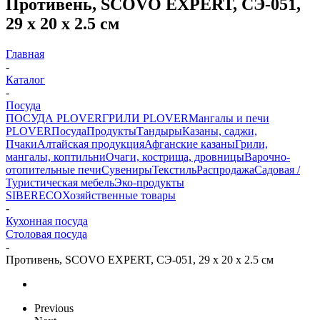
Противень, SCOVO EXPERT, СЭ-051,
29 х 20 х 2.5 см
Главная
-
Каталог
-
Посуда
ПОСУДА PLOVER
ГРИЛИ PLOVER
Мангалы и печи
PLOVER
Посуда
Продукты
Тандыры
Казаны, саджи,
Пчаки
Алтайская продукция
Афганские казаны
Грили,
мангалы, коптильни
Очаги, кострища, дровницы
Варочно-
отопительные печи
Сувениры
Текстиль
Распродажа
Садовая /
Туристическая мебель
Эко-продукты
SIBERECO
Хозяйственные товары
-
Кухонная посуда
Столовая посуда
-
Противень, SCOVO EXPERT, СЭ-051, 29 х 20 х 2.5 см
Previous