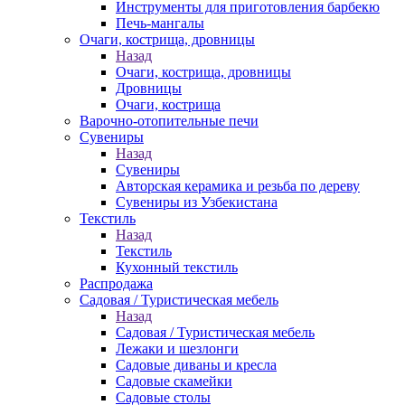
Инструменты для приготовления барбекю
Печь-мангалы
Очаги, кострища, дровницы
Назад
Очаги, кострища, дровницы
Дровницы
Очаги, кострища
Варочно-отопительные печи
Сувениры
Назад
Сувениры
Авторская керамика и резьба по дереву
Сувениры из Узбекистана
Текстиль
Назад
Текстиль
Кухонный текстиль
Распродажа
Садовая / Туристическая мебель
Назад
Садовая / Туристическая мебель
Лежаки и шезлонги
Садовые диваны и кресла
Садовые скамейки
Садовые столы