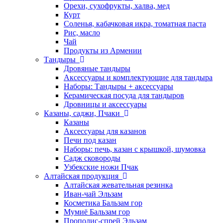
Орехи, сухофрукты, халва, мед
Курт
Соленья, кабачковая икра, томатная паста
Рис, масло
Чай
Продукты из Армении
Тандыры
Дровяные тандыры
Аксессуары и комплектующие для тандыра
Наборы: Тандыры + аксессуары
Керамическая посуда для тандыров
Дровницы и аксессуары
Казаны, саджи, Пчаки
Казаны
Аксессуары для казанов
Печи под казан
Наборы: печь, казан с крышкой, шумовка
Садж сковороды
Узбекские ножи Пчак
Алтайская продукция
Алтайская жевательная резинка
Иван-чай Эльзам
Косметика Бальзам гор
Мумиё Бальзам гор
Прополис-спрей Эльзам