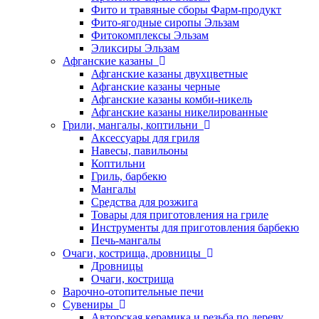
Фито и травяные сборы Фарм-продукт
Фито-ягодные сиропы Эльзам
Фитокомплексы Эльзам
Эликсиры Эльзам
Афганские казаны
Афганские казаны двухцветные
Афганские казаны черные
Афганские казаны комби-никель
Афганские казаны никелированные
Грили, мангалы, коптильни
Аксессуары для гриля
Навесы, павильоны
Коптильни
Гриль, барбекю
Мангалы
Средства для розжига
Товары для приготовления на гриле
Инструменты для приготовления барбекю
Печь-мангалы
Очаги, кострища, дровницы
Дровницы
Очаги, кострища
Варочно-отопительные печи
Сувениры
Авторская керамика и резьба по дереву