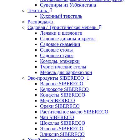
Сувениры из Узбекистана
Текстиль
Кухонный текстиль
Распродажа
Садовая / Туристическая мебель
Лежаки и шезлонги
Садовые диваны и кресла
Садовые скамейки
Садовые столы
Садовые стулья
Комоды, этажерки
Туристические столы
Мебель для барбекю зон
Эко-продукты SIBERECO
Варенье SIBERECO
Кедрокофе SIBERECO
Конфеты SIBERECO
Мед SIBERECO
Орехи SIBERECO
Растительное масло SIBERECO
Чай SIBERECO
Шоколад SIBERECO
Экосоль SIBERECO
Эликсир SIBERECO
Хозяйственные товары