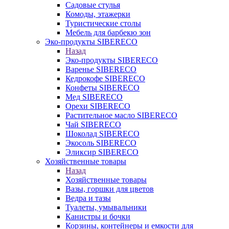
Садовые стулья
Комоды, этажерки
Туристические столы
Мебель для барбекю зон
Эко-продукты SIBERECO
Назад
Эко-продукты SIBERECO
Варенье SIBERECO
Кедрокофе SIBERECO
Конфеты SIBERECO
Мед SIBERECO
Орехи SIBERECO
Растительное масло SIBERECO
Чай SIBERECO
Шоколад SIBERECO
Экосоль SIBERECO
Эликсир SIBERECO
Хозяйственные товары
Назад
Хозяйственные товары
Вазы, горшки для цветов
Ведра и тазы
Туалеты, умывальники
Канистры и бочки
Корзины, контейнеры и емкости для