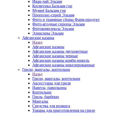
Иван-чай Эльзам
Косметика Бальзам гор
Мумиё Бальзам гор
Прополис-спрей Эльзам
Фито и травяные сборы Фарм-продукт
Фито-ягодные сиропы Эльзам
Фитокомплексы Эльзам
Эликсиры Эльзам
Афганские казаны
Назад
Афганские казаны
Афганские казаны двухцветные
Афганские казаны черные
Афганские казаны комби-никель
Афганские казаны никелированные
Грили, мангалы, коптильни
Назад
Грили, мангалы, коптильни
Аксессуары для гриля
Навесы, павильоны
Коптильни
Гриль, барбекю
Мангалы
Средства для розжига
Товары для приготовления на гриле