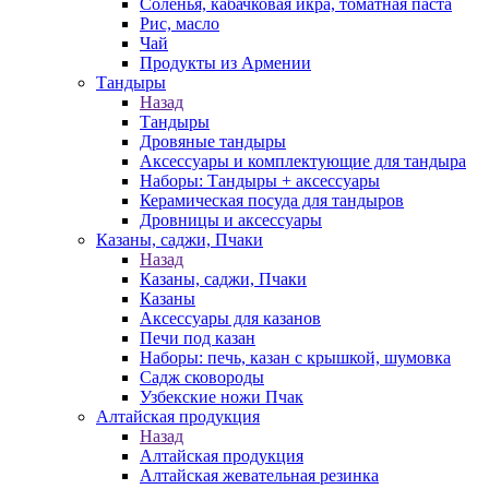
Соленья, кабачковая икра, томатная паста
Рис, масло
Чай
Продукты из Армении
Тандыры
Назад
Тандыры
Дровяные тандыры
Аксессуары и комплектующие для тандыра
Наборы: Тандыры + аксессуары
Керамическая посуда для тандыров
Дровницы и аксессуары
Казаны, саджи, Пчаки
Назад
Казаны, саджи, Пчаки
Казаны
Аксессуары для казанов
Печи под казан
Наборы: печь, казан с крышкой, шумовка
Садж сковороды
Узбекские ножи Пчак
Алтайская продукция
Назад
Алтайская продукция
Алтайская жевательная резинка