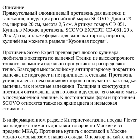
Описание
Прямоугольный алюминиевый противень для выпечки и
запекания, продукция российской марки SCOVO. Длина 29
см, ширина 20 см, высота 2,5 см. Артикул товара СЭ-051.
Купить в Москве противень, SCOVO EXPERT, СЭ-051, 29 х
20 х 2,5 см, а также формы для выпечки тортов, пирогов,
куличей вы можете в разделе “Кухонная посуда”.
Противень Scovo Expert превращает любого кулинара-
любителя в эксперта по выпечке! Стенки из высокопрочного
тонкого алюминия идеально пропускают и распределяют
тепло. Благодаря многослойному антипригарному покрытию
выпечка не подгорает и не прилипает к стенкам. Противень
универсален: в нем одинаково хорошо получаются как сладкая
выпечка, так и мясные запеканки. Толщина и конструкция
противня оптимальны для готовки в духовке, его можно мыть
в посудомоечной машине. К достоинствам форм и противней
SCOVO относятся также их яркие цвета и невысокая
стоимость.
В информационном разделе Интернет-магазина посуды Plover
вы найдете стоимость доставки товаров по Москве и за
пределы МКАД. Противень купить с доставкой в Москве
можно самовывозом с нашего склада. Оператор на сайте или