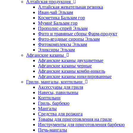
Алтайская продукция
Алтайская жевательная резинка
Иван-чай Эльзам
Косметика Бальзам гор
Мумиё Бальзам гор
Прополис-спрей Эльзам
Фито и травяные сборы Фарм-продукт
Фито-ягодные сиропы Эльзам
Фитокомплексы Эльзам
Эликсиры Эльзам
Афганские казаны
Афганские казаны двухцветные
Афганские казаны черные
Афганские казаны комби-никель
Афганские казаны никелированные
Грили, мангалы, коптильни
Аксессуары для гриля
Навесы, павильоны
Коптильни
Гриль, барбекю
Мангалы
Средства для розжига
Товары для приготовления на гриле
Инструменты для приготовления барбекю
Печь-мангалы