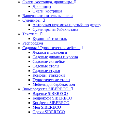
Очаги, кострища, дровницы
Дровницы
Очаги, кострища
Варочно-отопительные печи
Сувениры
Авторская керамика и резьба по дереву
Сувениры из Узбекистана
Текстиль
Кухонный текстиль
Распродажа
Садовая / Туристическая мебель
Лежаки и шезлонги
Садовые диваны и кресла
Садовые скамейки
Садовые столы
Садовые стулья
Комоды, этажерки
Туристические столы
Мебель для барбекю зон
Эко-продукты SIBERECO
Варенье SIBERECO
Кедрокофе SIBERECO
Конфеты SIBERECO
Мед SIBERECO
Орехи SIBERECO