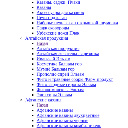
Казаны, саджи, Пчаки
Казаны
Аксессуары для казанов
Печи под казан
Наборы: печь, казан с крышкой, шумовка
Садж сковороды
Узбекские ножи Пчак
Алтайская продукция
Назад
Алтайская продукция
Алтайская жевательная резинка
Иван-чай Эльзам
Косметика Бальзам гор
Мумиё Бальзам гор
Прополис-спрей Эльзам
Фито и травяные сборы Фарм-продукт
Фито-ягодные сиропы Эльзам
Фитокомплексы Эльзам
Эликсиры Эльзам
Афганские казаны
Назад
Афганские казаны
Афганские казаны двухцветные
Афганские казаны черные
Афганские казаны комби-никель