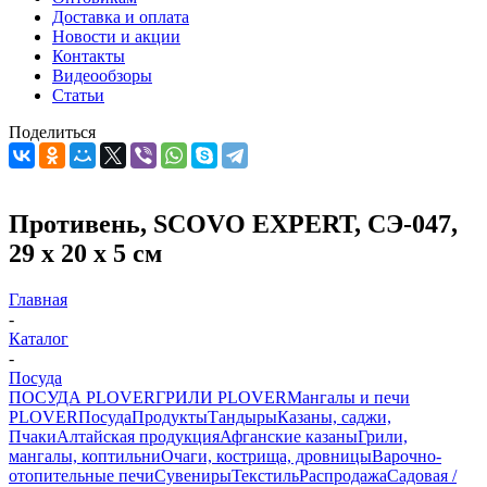
Доставка и оплата
Новости и акции
Контакты
Видеообзоры
Статьи
Поделиться
Противень, SCOVO EXPERT, СЭ-047,
29 х 20 х 5 см
Главная
-
Каталог
-
Посуда
ПОСУДА PLOVER
ГРИЛИ PLOVER
Мангалы и печи
PLOVER
Посуда
Продукты
Тандыры
Казаны, саджи,
Пчаки
Алтайская продукция
Афганские казаны
Грили,
мангалы, коптильни
Очаги, кострища, дровницы
Варочно-
отопительные печи
Сувениры
Текстиль
Распродажа
Садовая /