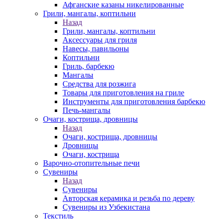
Афганские казаны никелированные
Грили, мангалы, коптильни
Назад
Грили, мангалы, коптильни
Аксессуары для гриля
Навесы, павильоны
Коптильни
Гриль, барбекю
Мангалы
Средства для розжига
Товары для приготовления на гриле
Инструменты для приготовления барбекю
Печь-мангалы
Очаги, кострища, дровницы
Назад
Очаги, кострища, дровницы
Дровницы
Очаги, кострища
Варочно-отопительные печи
Сувениры
Назад
Сувениры
Авторская керамика и резьба по дереву
Сувениры из Узбекистана
Текстиль