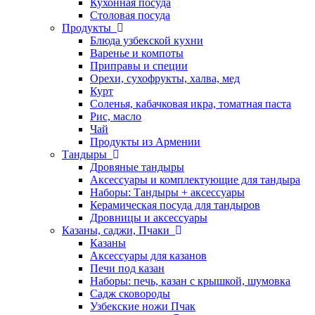
Кухонная посуда
Столовая посуда
Продукты
Блюда узбекской кухни
Варенье и компоты
Приправы и специи
Орехи, сухофрукты, халва, мед
Курт
Соленья, кабачковая икра, томатная паста
Рис, масло
Чай
Продукты из Армении
Тандыры
Дровяные тандыры
Аксессуары и комплектующие для тандыра
Наборы: Тандыры + аксессуары
Керамическая посуда для тандыров
Дровницы и аксессуары
Казаны, саджи, Пчаки
Казаны
Аксессуары для казанов
Печи под казан
Наборы: печь, казан с крышкой, шумовка
Садж сковороды
Узбекские ножи Пчак