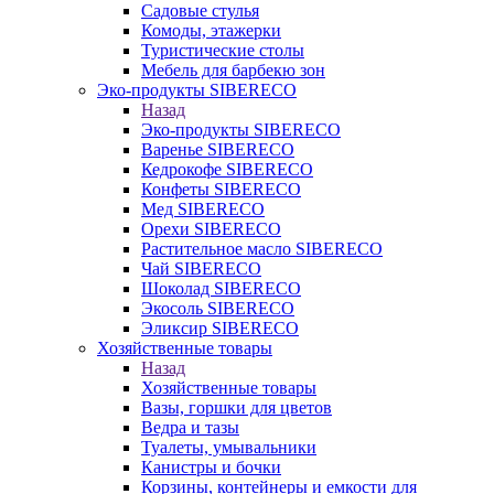
Садовые стулья
Комоды, этажерки
Туристические столы
Мебель для барбекю зон
Эко-продукты SIBERECO
Назад
Эко-продукты SIBERECO
Варенье SIBERECO
Кедрокофе SIBERECO
Конфеты SIBERECO
Мед SIBERECO
Орехи SIBERECO
Растительное масло SIBERECO
Чай SIBERECO
Шоколад SIBERECO
Экосоль SIBERECO
Эликсир SIBERECO
Хозяйственные товары
Назад
Хозяйственные товары
Вазы, горшки для цветов
Ведра и тазы
Туалеты, умывальники
Канистры и бочки
Корзины, контейнеры и емкости для