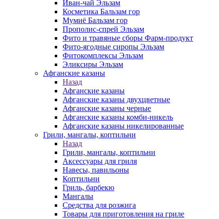
Иван-чай Эльзам
Косметика Бальзам гор
Мумиё Бальзам гор
Прополис-спрей Эльзам
Фито и травяные сборы Фарм-продукт
Фито-ягодные сиропы Эльзам
Фитокомплексы Эльзам
Эликсиры Эльзам
Афганские казаны
Назад
Афганские казаны
Афганские казаны двухцветные
Афганские казаны черные
Афганские казаны комби-никель
Афганские казаны никелированные
Грили, мангалы, коптильни
Назад
Грили, мангалы, коптильни
Аксессуары для гриля
Навесы, павильоны
Коптильни
Гриль, барбекю
Мангалы
Средства для розжига
Товары для приготовления на гриле