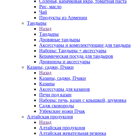
Соленья, кабачковая икра, томатная паста
Рис, масло
Чай
Продукты из Армении
Тандыры
Назад
Тандыры
Дровяные тандыры
Аксессуары и комплектующие для тандыра
Наборы: Тандыры + аксессуары
Керамическая посуда для тандыров
Дровницы и аксессуары
Казаны, саджи, Пчаки
Назад
Казаны, саджи, Пчаки
Казаны
Аксессуары для казанов
Печи под казан
Наборы: печь, казан с крышкой, шумовка
Садж сковороды
Узбекские ножи Пчак
Алтайская продукция
Назад
Алтайская продукция
Алтайская жевательная резинка