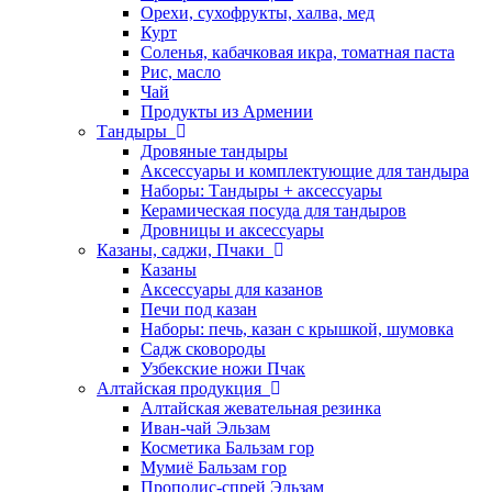
Орехи, сухофрукты, халва, мед
Курт
Соленья, кабачковая икра, томатная паста
Рис, масло
Чай
Продукты из Армении
Тандыры
Дровяные тандыры
Аксессуары и комплектующие для тандыра
Наборы: Тандыры + аксессуары
Керамическая посуда для тандыров
Дровницы и аксессуары
Казаны, саджи, Пчаки
Казаны
Аксессуары для казанов
Печи под казан
Наборы: печь, казан с крышкой, шумовка
Садж сковороды
Узбекские ножи Пчак
Алтайская продукция
Алтайская жевательная резинка
Иван-чай Эльзам
Косметика Бальзам гор
Мумиё Бальзам гор
Прополис-спрей Эльзам