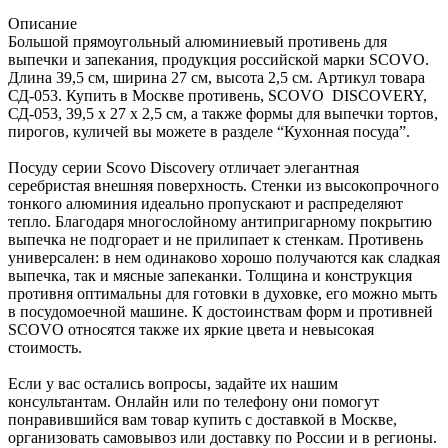
Описание
Большой прямоугольный алюминиевый противень для
выпечки и запекания, продукция российской марки SCOVO.
Длина 39,5 см, ширина 27 см, высота 2,5 см. Артикул товара
СД-053. Купить в Москве противень, SCOVO DISCOVERY,
СД-053, 39,5 х 27 х 2,5 см, а также формы для выпечки тортов,
пирогов, куличей вы можете в разделе “Кухонная посуда”.
Посуду серии Scovo Discovery отличает элегантная
серебристая внешняя поверхность. Стенки из высокопрочного
тонкого алюминия идеально пропускают и распределяют
тепло. Благодаря многослойному антипригарному покрытию
выпечка не подгорает и не прилипает к стенкам. Противень
универсален: в нем одинаково хорошо получаются как сладкая
выпечка, так и мясные запеканки. Толщина и конструкция
противня оптимальны для готовки в духовке, его можно мыть
в посудомоечной машине. К достоинствам форм и противней
SCOVO относятся также их яркие цвета и невысокая
стоимость.
Если у вас остались вопросы, задайте их нашим
консультантам. Онлайн или по телефону они помогут
понравившийся вам товар купить с доставкой в Москве,
организовать самовывоз или доставку по России и в регионы.