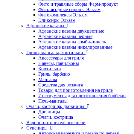
Фито и травяные сборы Фарм-продукт
Фито-ягодные сиропы Эльзам
Фитокомплексы Эльзам
Эликсиры Эльзам
Афганские казаны
Афганские казаны двухцветные
Афганские казаны черные
Афганские казаны комби-никель
Афганские казаны никелированные
Грили, мангалы, коптильни
Аксессуары для гриля
Навесы, павильоны
Коптильни
Гриль, барбекю
Мангалы
Средства для розжига
Товары для приготовления на гриле
Инструменты для приготовления барбекю
Печь-мангалы
Очаги, кострища, дровницы
Дровницы
Очаги, кострища
Варочно-отопительные печи
Сувениры
Авторская керамика и резьба по дереву