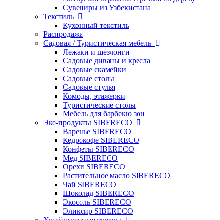
Сувениры из Узбекистана
Текстиль
Кухонный текстиль
Распродажа
Садовая / Туристическая мебель
Лежаки и шезлонги
Садовые диваны и кресла
Садовые скамейки
Садовые столы
Садовые стулья
Комоды, этажерки
Туристические столы
Мебель для барбекю зон
Эко-продукты SIBERECO
Варенье SIBERECO
Кедрокофе SIBERECO
Конфеты SIBERECO
Мед SIBERECO
Орехи SIBERECO
Растительное масло SIBERECO
Чай SIBERECO
Шоколад SIBERECO
Экосоль SIBERECO
Эликсир SIBERECO
Хозяйственные товары