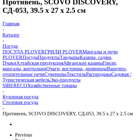
Противень, SCOVO DISCOVERY,
СД-053, 39.5 х 27 х 2.5 см
Главная
-
Каталог
-
Посуда
ПОСУДА PLOVER
ГРИЛИ PLOVER
Мангалы и печи
PLOVER
Посуда
Продукты
Тандыры
Казаны, саджи,
Пчаки
Алтайская продукция
Афганские казаны
Грили,
мангалы, коптильни
Очаги, кострища, дровницы
Варочно-
отопительные печи
Сувениры
Текстиль
Распродажа
Садовая /
Туристическая мебель
Эко-продукты
SIBERECO
Хозяйственные товары
-
Кухонная посуда
Столовая посуда
-
Противень, SCOVO DISCOVERY, СД-053, 39.5 х 27 х 2.5 см
Previous