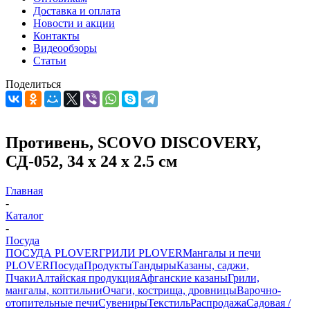
Доставка и оплата
Новости и акции
Контакты
Видеообзоры
Статьи
Поделиться
Противень, SCOVO DISCOVERY,
СД-052, 34 х 24 х 2.5 см
Главная
-
Каталог
-
Посуда
ПОСУДА PLOVER
ГРИЛИ PLOVER
Мангалы и печи
PLOVER
Посуда
Продукты
Тандыры
Казаны, саджи,
Пчаки
Алтайская продукция
Афганские казаны
Грили,
мангалы, коптильни
Очаги, кострища, дровницы
Варочно-
отопительные печи
Сувениры
Текстиль
Распродажа
Садовая /