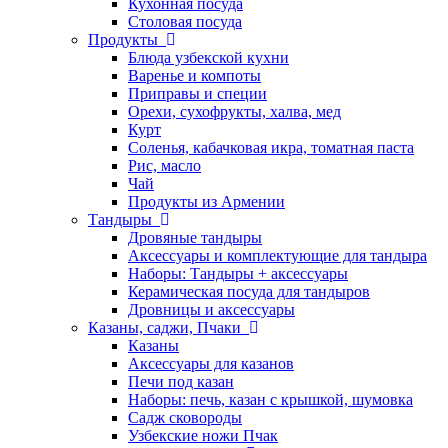
Кухонная посуда
Столовая посуда
Продукты
Блюда узбекской кухни
Варенье и компоты
Приправы и специи
Орехи, сухофрукты, халва, мед
Курт
Соленья, кабачковая икра, томатная паста
Рис, масло
Чай
Продукты из Армении
Тандыры
Дровяные тандыры
Аксессуары и комплектующие для тандыра
Наборы: Тандыры + аксессуары
Керамическая посуда для тандыров
Дровницы и аксессуары
Казаны, саджи, Пчаки
Казаны
Аксессуары для казанов
Печи под казан
Наборы: печь, казан с крышкой, шумовка
Садж сковороды
Узбекские ножи Пчак