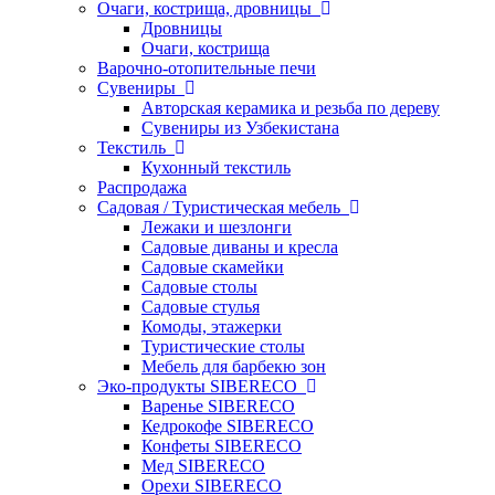
Очаги, кострища, дровницы
Дровницы
Очаги, кострища
Варочно-отопительные печи
Сувениры
Авторская керамика и резьба по дереву
Сувениры из Узбекистана
Текстиль
Кухонный текстиль
Распродажа
Садовая / Туристическая мебель
Лежаки и шезлонги
Садовые диваны и кресла
Садовые скамейки
Садовые столы
Садовые стулья
Комоды, этажерки
Туристические столы
Мебель для барбекю зон
Эко-продукты SIBERECO
Варенье SIBERECO
Кедрокофе SIBERECO
Конфеты SIBERECO
Мед SIBERECO
Орехи SIBERECO