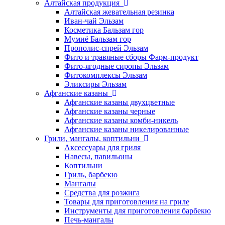
Алтайская продукция
Алтайская жевательная резинка
Иван-чай Эльзам
Косметика Бальзам гор
Мумиё Бальзам гор
Прополис-спрей Эльзам
Фито и травяные сборы Фарм-продукт
Фито-ягодные сиропы Эльзам
Фитокомплексы Эльзам
Эликсиры Эльзам
Афганские казаны
Афганские казаны двухцветные
Афганские казаны черные
Афганские казаны комби-никель
Афганские казаны никелированные
Грили, мангалы, коптильни
Аксессуары для гриля
Навесы, павильоны
Коптильни
Гриль, барбекю
Мангалы
Средства для розжига
Товары для приготовления на гриле
Инструменты для приготовления барбекю
Печь-мангалы