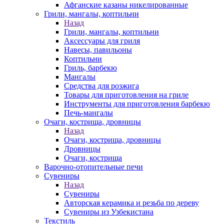
Афганские казаны никелированные
Грили, мангалы, коптильни
Назад
Грили, мангалы, коптильни
Аксессуары для гриля
Навесы, павильоны
Коптильни
Гриль, барбекю
Мангалы
Средства для розжига
Товары для приготовления на гриле
Инструменты для приготовления барбекю
Печь-мангалы
Очаги, кострища, дровницы
Назад
Очаги, кострища, дровницы
Дровницы
Очаги, кострища
Варочно-отопительные печи
Сувениры
Назад
Сувениры
Авторская керамика и резьба по дереву
Сувениры из Узбекистана
Текстиль