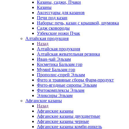
Казаны, саджи, Пчаки
Казаны
Аксессуары для казанов
Печи под казан
Наборы: печь, казан с крышкой, шумовка
Садж сковороды
Узбекские ножи Пчак
Алтайская продукция
Назад
Алтайская продукция
Алтайская жевательная резинка
Иван-чай Эльзам
Косметика Бальзам гор
Мумиё Бальзам гор
Прополис-спрей Эльзам
Фито и травяные сборы Фарм-продукт
Фито-ягодные сиропы Эльзам
Фитокомплексы Эльзам
Эликсиры Эльзам
Афганские казаны
Назад
Афганские казаны
Афганские казаны двухцветные
Афганские казаны черные
Афганские казаны комби-никель