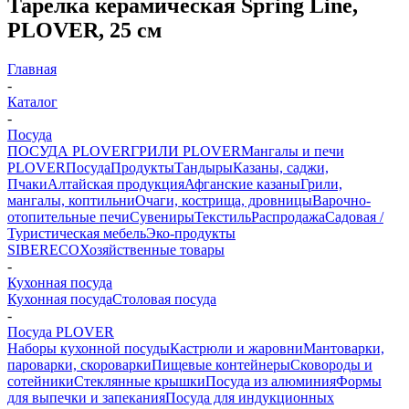
Тарелка керамическая Spring Line,
PLOVER, 25 см
Главная
-
Каталог
-
Посуда
ПОСУДА PLOVER
ГРИЛИ PLOVER
Мангалы и печи
PLOVER
Посуда
Продукты
Тандыры
Казаны, саджи,
Пчаки
Алтайская продукция
Афганские казаны
Грили,
мангалы, коптильни
Очаги, кострища, дровницы
Варочно-
отопительные печи
Сувениры
Текстиль
Распродажа
Садовая /
Туристическая мебель
Эко-продукты
SIBERECO
Хозяйственные товары
-
Кухонная посуда
Кухонная посуда
Столовая посуда
-
Посуда PLOVER
Наборы кухонной посуды
Кастрюли и жаровни
Мантоварки,
пароварки, скороварки
Пищевые контейнеры
Сковороды и
сотейники
Стеклянные крышки
Посуда из алюминия
Формы
для выпечки и запекания
Посуда для индукционных