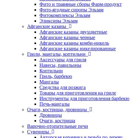
Фито и травяные сборы Фарм-продукт
Фито-ягодные сиропы Эльзам
Фитокомплексы Эльзам
Эликсиры Эльзам
Афганские казаны
Афганские казаны двухцветные
Афганские казаны черные
Афганские казаны комби-никель
Афганские казаны никелированные
Грили, мангалы, коптильни
Аксессуары для гриля
Навесы, павильоны
Коптильни
Гриль, барбекю
Мангалы
Средства для розжига
Товары для приготовления на гриле
Инструменты для приготовления барбекю
Печь-мангалы
Очаги, кострища, дровницы
Дровницы
Очаги, кострища
Варочно-отопительные печи
Сувениры
Авторская керамика и резьба по дереву