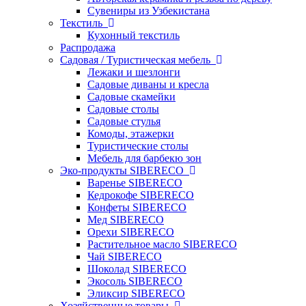
Сувениры из Узбекистана
Текстиль
Кухонный текстиль
Распродажа
Садовая / Туристическая мебель
Лежаки и шезлонги
Садовые диваны и кресла
Садовые скамейки
Садовые столы
Садовые стулья
Комоды, этажерки
Туристические столы
Мебель для барбекю зон
Эко-продукты SIBERECO
Варенье SIBERECO
Кедрокофе SIBERECO
Конфеты SIBERECO
Мед SIBERECO
Орехи SIBERECO
Растительное масло SIBERECO
Чай SIBERECO
Шоколад SIBERECO
Экосоль SIBERECO
Эликсир SIBERECO
Хозяйственные товары