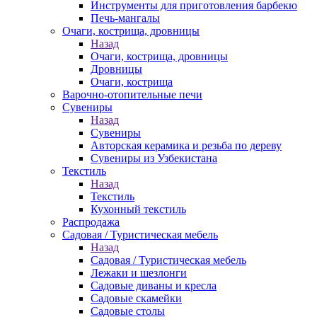
Инструменты для приготовления барбекю
Печь-мангалы
Очаги, кострища, дровницы
Назад
Очаги, кострища, дровницы
Дровницы
Очаги, кострища
Варочно-отопительные печи
Сувениры
Назад
Сувениры
Авторская керамика и резьба по дереву
Сувениры из Узбекистана
Текстиль
Назад
Текстиль
Кухонный текстиль
Распродажа
Садовая / Туристическая мебель
Назад
Садовая / Туристическая мебель
Лежаки и шезлонги
Садовые диваны и кресла
Садовые скамейки
Садовые столы