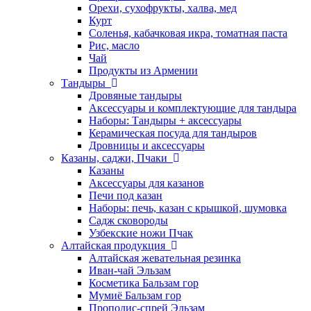
Орехи, сухофрукты, халва, мед
Курт
Соленья, кабачковая икра, томатная паста
Рис, масло
Чай
Продукты из Армении
Тандыры
Дровяные тандыры
Аксессуары и комплектующие для тандыра
Наборы: Тандыры + аксессуары
Керамическая посуда для тандыров
Дровницы и аксессуары
Казаны, саджи, Пчаки
Казаны
Аксессуары для казанов
Печи под казан
Наборы: печь, казан с крышкой, шумовка
Садж сковороды
Узбекские ножи Пчак
Алтайская продукция
Алтайская жевательная резинка
Иван-чай Эльзам
Косметика Бальзам гор
Мумиё Бальзам гор
Прополис-спрей Эльзам