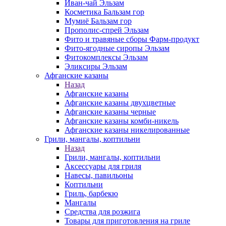
Иван-чай Эльзам
Косметика Бальзам гор
Мумиё Бальзам гор
Прополис-спрей Эльзам
Фито и травяные сборы Фарм-продукт
Фито-ягодные сиропы Эльзам
Фитокомплексы Эльзам
Эликсиры Эльзам
Афганские казаны
Назад
Афганские казаны
Афганские казаны двухцветные
Афганские казаны черные
Афганские казаны комби-никель
Афганские казаны никелированные
Грили, мангалы, коптильни
Назад
Грили, мангалы, коптильни
Аксессуары для гриля
Навесы, павильоны
Коптильни
Гриль, барбекю
Мангалы
Средства для розжига
Товары для приготовления на гриле