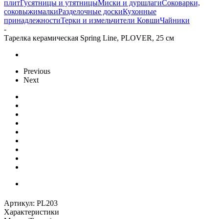
плит
Гусятницы и утятницы
Миски и дуршлаги
Соковарки,
соковыжималки
Разделочные доски
Кухонные
принадлежности
Терки и измельчители
Ковши
Чайники
-
Тарелка керамическая Spring Line, PLOVER, 25 см
Previous
Next
Артикул:
PL203
Характеристики