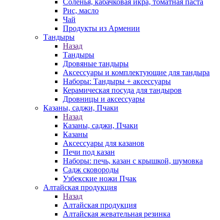
Соленья, кабачковая икра, томатная паста
Рис, масло
Чай
Продукты из Армении
Тандыры
Назад
Тандыры
Дровяные тандыры
Аксессуары и комплектующие для тандыра
Наборы: Тандыры + аксессуары
Керамическая посуда для тандыров
Дровницы и аксессуары
Казаны, саджи, Пчаки
Назад
Казаны, саджи, Пчаки
Казаны
Аксессуары для казанов
Печи под казан
Наборы: печь, казан с крышкой, шумовка
Садж сковороды
Узбекские ножи Пчак
Алтайская продукция
Назад
Алтайская продукция
Алтайская жевательная резинка