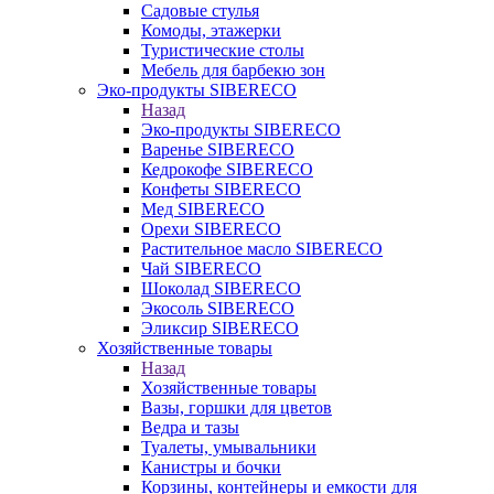
Садовые стулья
Комоды, этажерки
Туристические столы
Мебель для барбекю зон
Эко-продукты SIBERECO
Назад
Эко-продукты SIBERECO
Варенье SIBERECO
Кедрокофе SIBERECO
Конфеты SIBERECO
Мед SIBERECO
Орехи SIBERECO
Растительное масло SIBERECO
Чай SIBERECO
Шоколад SIBERECO
Экосоль SIBERECO
Эликсир SIBERECO
Хозяйственные товары
Назад
Хозяйственные товары
Вазы, горшки для цветов
Ведра и тазы
Туалеты, умывальники
Канистры и бочки
Корзины, контейнеры и емкости для