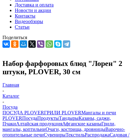
Доставка и оплата
Новости и акции
Контакты
Видеообзоры
Статьи
Поделиться
Набор фарфоровых блюд "Лорен" 2
штуки, PLOVER, 30 см
Главная
-
Каталог
-
Посуда
ПОСУДА PLOVER
ГРИЛИ PLOVER
Мангалы и печи
PLOVER
Посуда
Продукты
Тандыры
Казаны, саджи,
Пчаки
Алтайская продукция
Афганские казаны
Грили,
мангалы, коптильни
Очаги, кострища, дровницы
Варочно-
отопительные печи
Сувениры
Текстиль
Распродажа
Садовая /