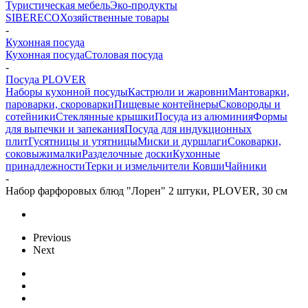
Туристическая мебель
Эко-продукты
SIBERECO
Хозяйственные товары
-
Кухонная посуда
Кухонная посуда
Столовая посуда
-
Посуда PLOVER
Наборы кухонной посуды
Кастрюли и жаровни
Мантоварки,
пароварки, скороварки
Пищевые контейнеры
Сковороды и
сотейники
Стеклянные крышки
Посуда из алюминия
Формы
для выпечки и запекания
Посуда для индукционных
плит
Гусятницы и утятницы
Миски и дуршлаги
Соковарки,
соковыжималки
Разделочные доски
Кухонные
принадлежности
Терки и измельчители
Ковши
Чайники
-
Набор фарфоровых блюд "Лорен" 2 штуки, PLOVER, 30 см
Previous
Next