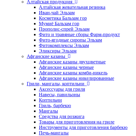
Алтайская продукция
Алтайская жевательная резинка
Иван-чай Эльзам
Косметика Бальзам гор
Мумиё Бальзам гор
Прополис-спрей Эльзам
Фито и травяные сборы Фарм-продукт
Фито-ягодные сиропы Эльзам
Фитокомплексы Эльзам
Эликсиры Эльзам
Афганские казаны
Афганские казаны двухцветные
Афганские казаны черные
Афганские казаны комби-никель
Афганские казаны никелированные
Грили, мангалы, коптильни
Аксессуары для гриля
Навесы, павильоны
Коптильни
Гриль, барбекю
Мангалы
Средства для розжига
Товары для приготовления на гриле
Инструменты для приготовления барбекю
Печь-мангалы