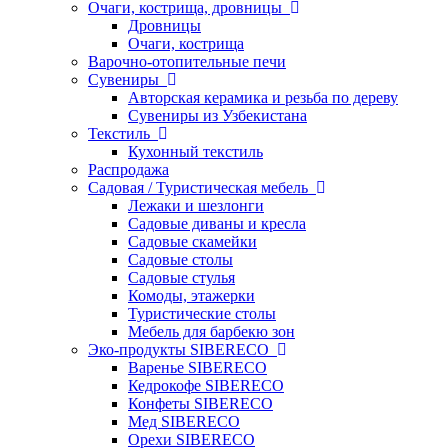
Очаги, кострища, дровницы
Дровницы
Очаги, кострища
Варочно-отопительные печи
Сувениры
Авторская керамика и резьба по дереву
Сувениры из Узбекистана
Текстиль
Кухонный текстиль
Распродажа
Садовая / Туристическая мебель
Лежаки и шезлонги
Садовые диваны и кресла
Садовые скамейки
Садовые столы
Садовые стулья
Комоды, этажерки
Туристические столы
Мебель для барбекю зон
Эко-продукты SIBERECO
Варенье SIBERECO
Кедрокофе SIBERECO
Конфеты SIBERECO
Мед SIBERECO
Орехи SIBERECO