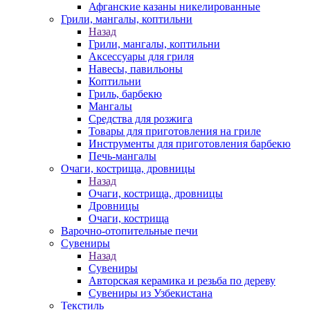
Афганские казаны никелированные
Грили, мангалы, коптильни
Назад
Грили, мангалы, коптильни
Аксессуары для гриля
Навесы, павильоны
Коптильни
Гриль, барбекю
Мангалы
Средства для розжига
Товары для приготовления на гриле
Инструменты для приготовления барбекю
Печь-мангалы
Очаги, кострища, дровницы
Назад
Очаги, кострища, дровницы
Дровницы
Очаги, кострища
Варочно-отопительные печи
Сувениры
Назад
Сувениры
Авторская керамика и резьба по дереву
Сувениры из Узбекистана
Текстиль