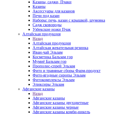
Казаны, саджи, Пчаки
Казаны
Аксессуары для казанов
Печи под казан
Наборы: печь, казан с крышкой, шумовка
Садж сковороды
Узбекские ножи Пчак
Алтайская продукция
Назад
Алтайская продукция
Алтайская жевательная резинка
Иван-чай Эльзам
Косметика Бальзам гор
Мумиё Бальзам гор
Прополис-спрей Эльзам
Фито и травяные сборы Фарм-продукт
Фито-ягодные сиропы Эльзам
Фитокомплексы Эльзам
Эликсиры Эльзам
Афганские казаны
Назад
Афганские казаны
Афганские казаны двухцветные
Афганские казаны черные
Афганские казаны комби-никель