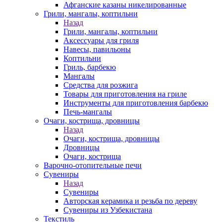
Афганские казаны никелированные
Грили, мангалы, коптильни
Назад
Грили, мангалы, коптильни
Аксессуары для гриля
Навесы, павильоны
Коптильни
Гриль, барбекю
Мангалы
Средства для розжига
Товары для приготовления на гриле
Инструменты для приготовления барбекю
Печь-мангалы
Очаги, кострища, дровницы
Назад
Очаги, кострища, дровницы
Дровницы
Очаги, кострища
Варочно-отопительные печи
Сувениры
Назад
Сувениры
Авторская керамика и резьба по дереву
Сувениры из Узбекистана
Текстиль