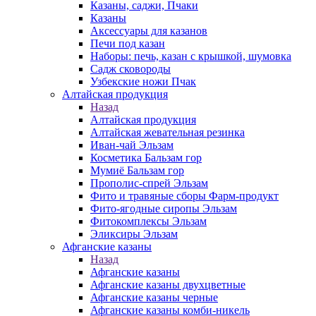
Казаны, саджи, Пчаки
Казаны
Аксессуары для казанов
Печи под казан
Наборы: печь, казан с крышкой, шумовка
Садж сковороды
Узбекские ножи Пчак
Алтайская продукция
Назад
Алтайская продукция
Алтайская жевательная резинка
Иван-чай Эльзам
Косметика Бальзам гор
Мумиё Бальзам гор
Прополис-спрей Эльзам
Фито и травяные сборы Фарм-продукт
Фито-ягодные сиропы Эльзам
Фитокомплексы Эльзам
Эликсиры Эльзам
Афганские казаны
Назад
Афганские казаны
Афганские казаны двухцветные
Афганские казаны черные
Афганские казаны комби-никель