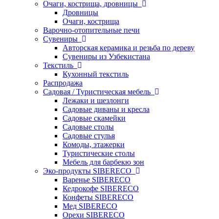
Очаги, кострища, дровницы
Дровницы
Очаги, кострища
Варочно-отопительные печи
Сувениры
Авторская керамика и резьба по дереву
Сувениры из Узбекистана
Текстиль
Кухонный текстиль
Распродажа
Садовая / Туристическая мебель
Лежаки и шезлонги
Садовые диваны и кресла
Садовые скамейки
Садовые столы
Садовые стулья
Комоды, этажерки
Туристические столы
Мебель для барбекю зон
Эко-продукты SIBERECO
Варенье SIBERECO
Кедрокофе SIBERECO
Конфеты SIBERECO
Мед SIBERECO
Орехи SIBERECO