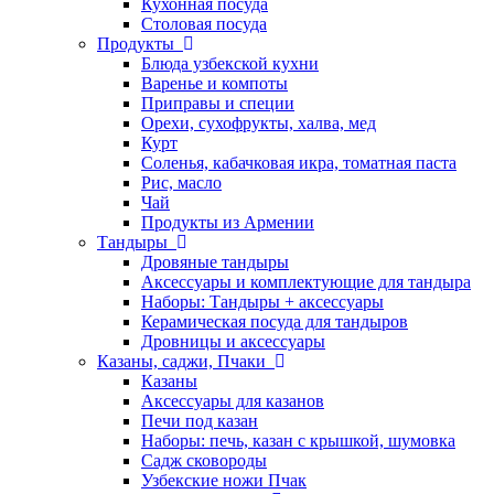
Кухонная посуда
Столовая посуда
Продукты
Блюда узбекской кухни
Варенье и компоты
Приправы и специи
Орехи, сухофрукты, халва, мед
Курт
Соленья, кабачковая икра, томатная паста
Рис, масло
Чай
Продукты из Армении
Тандыры
Дровяные тандыры
Аксессуары и комплектующие для тандыра
Наборы: Тандыры + аксессуары
Керамическая посуда для тандыров
Дровницы и аксессуары
Казаны, саджи, Пчаки
Казаны
Аксессуары для казанов
Печи под казан
Наборы: печь, казан с крышкой, шумовка
Садж сковороды
Узбекские ножи Пчак