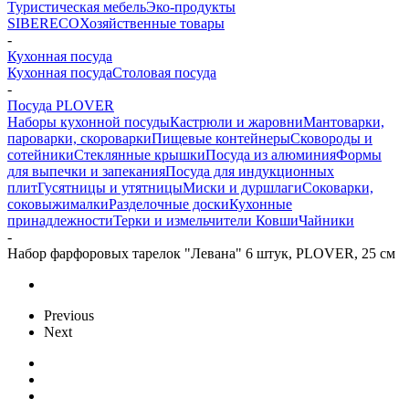
Туристическая мебель
Эко-продукты
SIBERECO
Хозяйственные товары
-
Кухонная посуда
Кухонная посуда
Столовая посуда
-
Посуда PLOVER
Наборы кухонной посуды
Кастрюли и жаровни
Мантоварки,
пароварки, скороварки
Пищевые контейнеры
Сковороды и
сотейники
Стеклянные крышки
Посуда из алюминия
Формы
для выпечки и запекания
Посуда для индукционных
плит
Гусятницы и утятницы
Миски и дуршлаги
Соковарки,
соковыжималки
Разделочные доски
Кухонные
принадлежности
Терки и измельчители
Ковши
Чайники
-
Набор фарфоровых тарелок "Левана" 6 штук, PLOVER, 25 см
Previous
Next