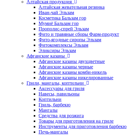
Алтайская продукция
Алтайская жевательная резинка
Иван-чай Эльзам
Косметика Бальзам гор
Мумиё Бальзам гор
Прополис-спрей Эльзам
Фито и травяные сборы Фарм-продукт
Фито-ягодные сиропы Эльзам
Фитокомплексы Эльзам
Эликсиры Эльзам
Афганские казаны
Афганские казаны двухцветные
Афганские казаны черные
Афганские казаны комби-никель
Афганские казаны никелированные
Грили, мангалы, коптильни
Аксессуары для гриля
Навесы, павильоны
Коптильни
Гриль, барбекю
Мангалы
Средства для розжига
Товары для приготовления на гриле
Инструменты для приготовления барбекю
Печь-мангалы