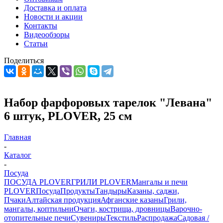
Доставка и оплата
Новости и акции
Контакты
Видеообзоры
Статьи
Поделиться
Набор фарфоровых тарелок "Левана"
6 штук, PLOVER, 25 см
Главная
-
Каталог
-
Посуда
ПОСУДА PLOVER
ГРИЛИ PLOVER
Мангалы и печи
PLOVER
Посуда
Продукты
Тандыры
Казаны, саджи,
Пчаки
Алтайская продукция
Афганские казаны
Грили,
мангалы, коптильни
Очаги, кострища, дровницы
Варочно-
отопительные печи
Сувениры
Текстиль
Распродажа
Садовая /