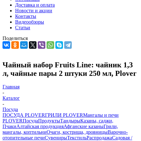
Доставка и оплата
Новости и акции
Контакты
Видеообзоры
Статьи
Поделиться
Чайный набор Fruits Line: чайник 1,3
л, чайные пары 2 штуки 250 мл, Plover
Главная
-
Каталог
-
Посуда
ПОСУДА PLOVER
ГРИЛИ PLOVER
Мангалы и печи
PLOVER
Посуда
Продукты
Тандыры
Казаны, саджи,
Пчаки
Алтайская продукция
Афганские казаны
Грили,
мангалы, коптильни
Очаги, кострища, дровницы
Варочно-
отопительные печи
Сувениры
Текстиль
Распродажа
Садовая /