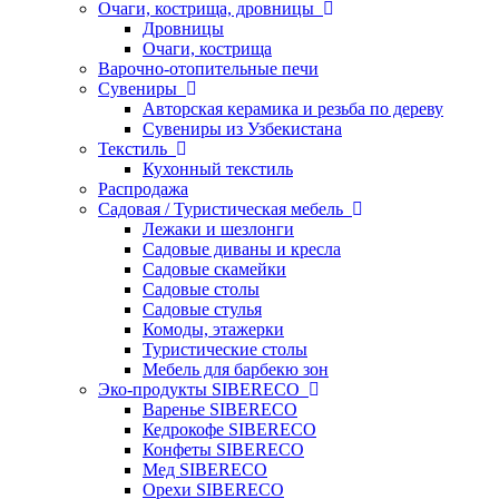
Очаги, кострища, дровницы
Дровницы
Очаги, кострища
Варочно-отопительные печи
Сувениры
Авторская керамика и резьба по дереву
Сувениры из Узбекистана
Текстиль
Кухонный текстиль
Распродажа
Садовая / Туристическая мебель
Лежаки и шезлонги
Садовые диваны и кресла
Садовые скамейки
Садовые столы
Садовые стулья
Комоды, этажерки
Туристические столы
Мебель для барбекю зон
Эко-продукты SIBERECO
Варенье SIBERECO
Кедрокофе SIBERECO
Конфеты SIBERECO
Мед SIBERECO
Орехи SIBERECO