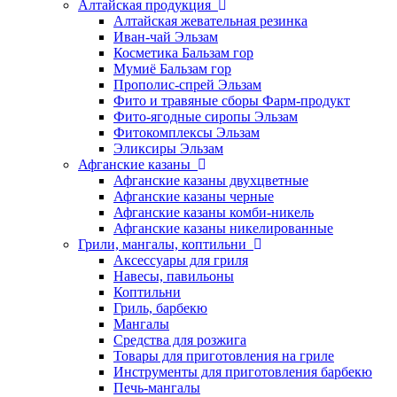
Алтайская продукция
Алтайская жевательная резинка
Иван-чай Эльзам
Косметика Бальзам гор
Мумиё Бальзам гор
Прополис-спрей Эльзам
Фито и травяные сборы Фарм-продукт
Фито-ягодные сиропы Эльзам
Фитокомплексы Эльзам
Эликсиры Эльзам
Афганские казаны
Афганские казаны двухцветные
Афганские казаны черные
Афганские казаны комби-никель
Афганские казаны никелированные
Грили, мангалы, коптильни
Аксессуары для гриля
Навесы, павильоны
Коптильни
Гриль, барбекю
Мангалы
Средства для розжига
Товары для приготовления на гриле
Инструменты для приготовления барбекю
Печь-мангалы