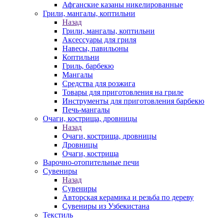
Афганские казаны никелированные
Грили, мангалы, коптильни
Назад
Грили, мангалы, коптильни
Аксессуары для гриля
Навесы, павильоны
Коптильни
Гриль, барбекю
Мангалы
Средства для розжига
Товары для приготовления на гриле
Инструменты для приготовления барбекю
Печь-мангалы
Очаги, кострища, дровницы
Назад
Очаги, кострища, дровницы
Дровницы
Очаги, кострища
Варочно-отопительные печи
Сувениры
Назад
Сувениры
Авторская керамика и резьба по дереву
Сувениры из Узбекистана
Текстиль