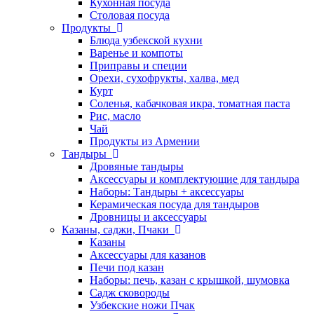
Кухонная посуда
Столовая посуда
Продукты
Блюда узбекской кухни
Варенье и компоты
Приправы и специи
Орехи, сухофрукты, халва, мед
Курт
Соленья, кабачковая икра, томатная паста
Рис, масло
Чай
Продукты из Армении
Тандыры
Дровяные тандыры
Аксессуары и комплектующие для тандыра
Наборы: Тандыры + аксессуары
Керамическая посуда для тандыров
Дровницы и аксессуары
Казаны, саджи, Пчаки
Казаны
Аксессуары для казанов
Печи под казан
Наборы: печь, казан с крышкой, шумовка
Садж сковороды
Узбекские ножи Пчак