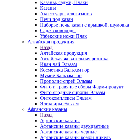
Казаны, саджи, Пчаки
Казаны
Аксессуары для казанов
Печи под казан
Наборы: печь, казан с крышкой, шумовка
Садж сковороды
Узбекские ножи Пчак
Алтайская продукция
Назад
Алтайская продукция
Алтайская жевательная резинка
Иван-чай Эльзам
Косметика Бальзам гор
Мумиё Бальзам гор
Прополис-спрей Эльзам
Фито и травяные сборы Фарм-продукт
Фито-ягодные сиропы Эльзам
Фитокомплексы Эльзам
Эликсиры Эльзам
Афганские казаны
Назад
Афганские казаны
Афганские казаны двухцветные
Афганские казаны черные
Афганские казаны комби-никель