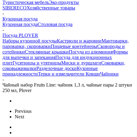
Туристическая мебель
Эко-продукты
SIBERECO
Хозяйственные товары
-
Кухонная посуда
Кухонная посуда
Столовая посуда
-
Посуда PLOVER
Наборы кухонной посуды
Кастрюли и жаровни
Мантоварки,
пароварки, скороварки
Пищевые контейнеры
Сковороды и
сотейники
Стеклянные крышки
Посуда из алюминия
Формы
для выпечки и запекания
Посуда для индукционных
плит
Гусятницы и утятницы
Миски и дуршлаги
Соковарки,
соковыжималки
Разделочные доски
Кухонные
принадлежности
Терки и измельчители
Ковши
Чайники
-
Чайный набор Fruits Line: чайник 1,3 л, чайные пары 2 штуки
250 мл, Plover
Previous
Next