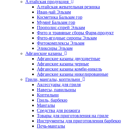
Алтайская продукция
Алтайская жевательная резинка
Иван-чай Эльзам
Косметика Бальзам гор
Мумиё Бальзам гор
Прополис-спрей Эльзам
Фито и травяные сборы Фарм-продукт
Фито-ягодные сиропы Эльзам
Фитокомплексы Эльзам
Эликсиры Эльзам
Афганские казаны
Афганские казаны двухцветные
Афганские казаны черные
Афганские казаны комби-никель
Афганские казаны никелированные
Грили, мангалы, коптильни
Аксессуары для гриля
Навесы, павильоны
Коптильни
Гриль, барбекю
Мангалы
Средства для розжига
Товары для приготовления на гриле
Инструменты для приготовления барбекю
Печь-мангалы