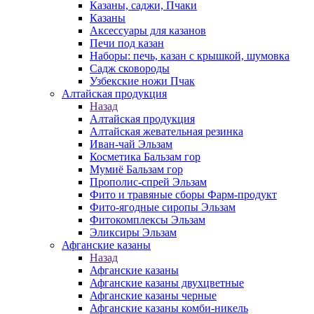
Казаны, саджи, Пчаки
Казаны
Аксессуары для казанов
Печи под казан
Наборы: печь, казан с крышкой, шумовка
Садж сковороды
Узбекские ножи Пчак
Алтайская продукция
Назад
Алтайская продукция
Алтайская жевательная резинка
Иван-чай Эльзам
Косметика Бальзам гор
Мумиё Бальзам гор
Прополис-спрей Эльзам
Фито и травяные сборы Фарм-продукт
Фито-ягодные сиропы Эльзам
Фитокомплексы Эльзам
Эликсиры Эльзам
Афганские казаны
Назад
Афганские казаны
Афганские казаны двухцветные
Афганские казаны черные
Афганские казаны комби-никель