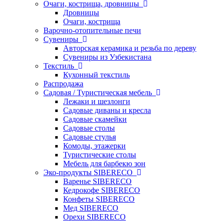
Очаги, кострища, дровницы
Дровницы
Очаги, кострища
Варочно-отопительные печи
Сувениры
Авторская керамика и резьба по дереву
Сувениры из Узбекистана
Текстиль
Кухонный текстиль
Распродажа
Садовая / Туристическая мебель
Лежаки и шезлонги
Садовые диваны и кресла
Садовые скамейки
Садовые столы
Садовые стулья
Комоды, этажерки
Туристические столы
Мебель для барбекю зон
Эко-продукты SIBERECO
Варенье SIBERECO
Кедрокофе SIBERECO
Конфеты SIBERECO
Мед SIBERECO
Орехи SIBERECO