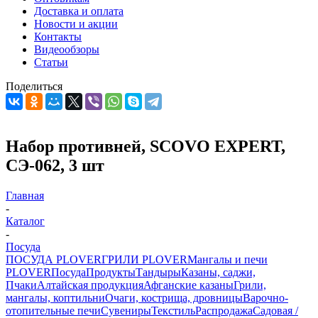
Доставка и оплата
Новости и акции
Контакты
Видеообзоры
Статьи
Поделиться
Набор противней, SCOVO EXPERT,
СЭ-062, 3 шт
Главная
-
Каталог
-
Посуда
ПОСУДА PLOVER
ГРИЛИ PLOVER
Мангалы и печи
PLOVER
Посуда
Продукты
Тандыры
Казаны, саджи,
Пчаки
Алтайская продукция
Афганские казаны
Грили,
мангалы, коптильни
Очаги, кострища, дровницы
Варочно-
отопительные печи
Сувениры
Текстиль
Распродажа
Садовая /