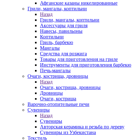
Афганские казаны никелированные
Грили, мангалы, коптильни
Назад
Грили, мангалы, коптильни
Аксессуары для гриля
Навесы, павильоны
Коптильни
Гриль, барбекю
Мангалы
Средства для розжига
Товары для приготовления на гриле
Инструменты для приготовления барбекю
Печь-мангалы
Очаги, кострища, дровницы
Назад
Очаги, кострища, дровницы
Дровницы
Очаги, кострища
Варочно-отопительные печи
Сувениры
Назад
Сувениры
Авторская керамика и резьба по дереву
Сувениры из Узбекистана
Текстиль