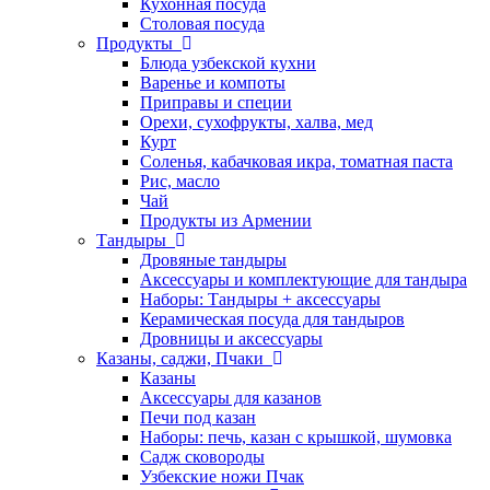
Кухонная посуда
Столовая посуда
Продукты
Блюда узбекской кухни
Варенье и компоты
Приправы и специи
Орехи, сухофрукты, халва, мед
Курт
Соленья, кабачковая икра, томатная паста
Рис, масло
Чай
Продукты из Армении
Тандыры
Дровяные тандыры
Аксессуары и комплектующие для тандыра
Наборы: Тандыры + аксессуары
Керамическая посуда для тандыров
Дровницы и аксессуары
Казаны, саджи, Пчаки
Казаны
Аксессуары для казанов
Печи под казан
Наборы: печь, казан с крышкой, шумовка
Садж сковороды
Узбекские ножи Пчак