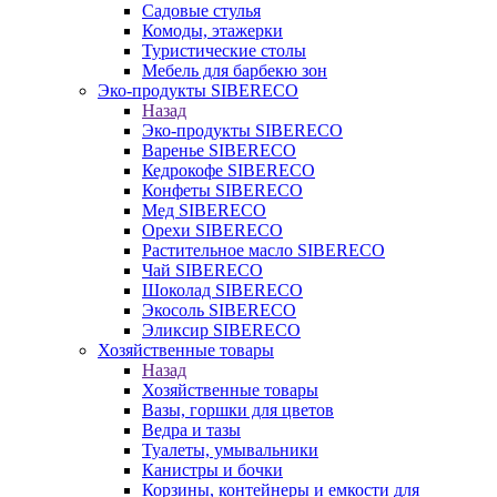
Садовые стулья
Комоды, этажерки
Туристические столы
Мебель для барбекю зон
Эко-продукты SIBERECO
Назад
Эко-продукты SIBERECO
Варенье SIBERECO
Кедрокофе SIBERECO
Конфеты SIBERECO
Мед SIBERECO
Орехи SIBERECO
Растительное масло SIBERECO
Чай SIBERECO
Шоколад SIBERECO
Экосоль SIBERECO
Эликсир SIBERECO
Хозяйственные товары
Назад
Хозяйственные товары
Вазы, горшки для цветов
Ведра и тазы
Туалеты, умывальники
Канистры и бочки
Корзины, контейнеры и емкости для