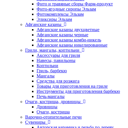
Фито и травяные сборы Фарм-продукт
Фито-ягодные сиропы Эльзам
Фитокомплексы Эльзам
Эликсиры Эльзам
Афганские казаны
Афганские казаны двухцветные
Афганские казаны черные
Афганские казаны комби-никель
Афганские казаны никелированные
Грили, мангалы, коптильни
Аксессуары для гриля
Навесы, павильоны
Коптильни
Гриль, барбекю
Мангалы
Средства для розжига
Товары для приготовления на гриле
Инструменты для приготовления барбекю
Печь-мангалы
Очаги, кострища, дровницы
Дровницы
Очаги, кострища
Варочно-отопительные печи
Сувениры
Авторская керамика и резьба по дереву