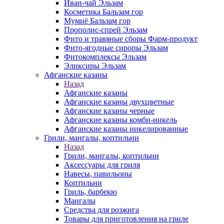
Иван-чай Эльзам
Косметика Бальзам гор
Мумиё Бальзам гор
Прополис-спрей Эльзам
Фито и травяные сборы Фарм-продукт
Фито-ягодные сиропы Эльзам
Фитокомплексы Эльзам
Эликсиры Эльзам
Афганские казаны
Назад
Афганские казаны
Афганские казаны двухцветные
Афганские казаны черные
Афганские казаны комби-никель
Афганские казаны никелированные
Грили, мангалы, коптильни
Назад
Грили, мангалы, коптильни
Аксессуары для гриля
Навесы, павильоны
Коптильни
Гриль, барбекю
Мангалы
Средства для розжига
Товары для приготовления на гриле