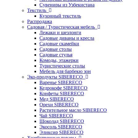
Сувениры из Узбекистана
Текстиль
Кухонный текстиль
Распродажа
Садовая / Туристическая мебель
Лежаки и шезлонги
Садовые диваны и кресла
Садовые скамейки
Садовые столы
Садовые стулья
Комоды, этажерки
Туристические столы
Мебель для барбекю зон
Эко-продукты SIBERECO
Варенье SIBERECO
Кедрокофе SIBERECO
Конфеты SIBERECO
Мед SIBERECO
Орехи SIBERECO
Растительное масло SIBERECO
Чай SIBERECO
Шоколад SIBERECO
Экосоль SIBERECO
Эликсир SIBERECO
Хозяйственные товары