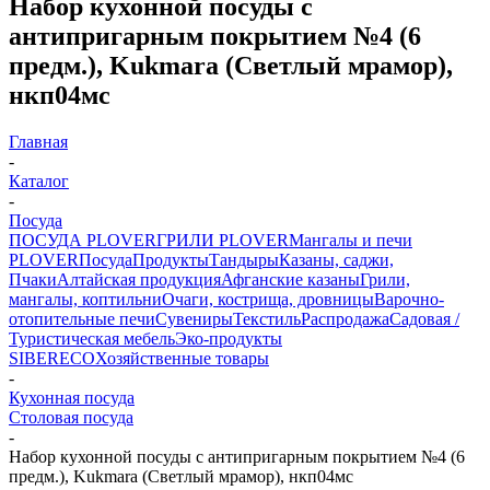
Набор кухонной посуды с
антипригарным покрытием №4 (6
предм.), Kukmara (Светлый мрамор),
нкп04мс
Главная
-
Каталог
-
Посуда
ПОСУДА PLOVER
ГРИЛИ PLOVER
Мангалы и печи
PLOVER
Посуда
Продукты
Тандыры
Казаны, саджи,
Пчаки
Алтайская продукция
Афганские казаны
Грили,
мангалы, коптильни
Очаги, кострища, дровницы
Варочно-
отопительные печи
Сувениры
Текстиль
Распродажа
Садовая /
Туристическая мебель
Эко-продукты
SIBERECO
Хозяйственные товары
-
Кухонная посуда
Столовая посуда
-
Набор кухонной посуды с антипригарным покрытием №4 (6
предм.), Kukmara (Светлый мрамор), нкп04мс