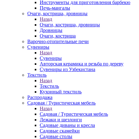
Инструменты для приготовления барбекю
Печь-мангалы
Очаги, кострища, дровницы
Назад
Очаги, кострища, дровницы
Дровницы
Очаги, кострища
Варочно-отопительные печи
Сувениры
Назад
Сувениры
Авторская керамика и резьба по дереву
Сувениры из Узбекистана
Текстиль
Назад
Текстиль
Кухонный текстиль
Распродажа
Садовая / Туристическая мебель
Назад
Садовая / Туристическая мебель
Лежаки и шезлонги
Садовые диваны и кресла
Садовые скамейки
Садовые столы