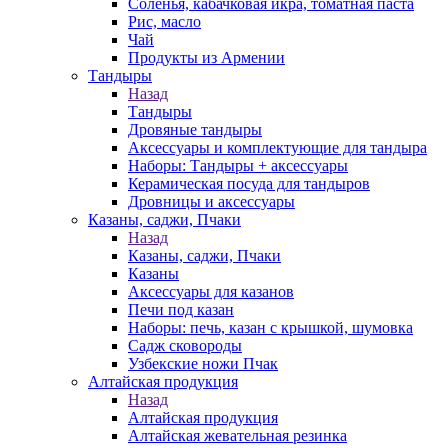
Соленья, кабачковая икра, томатная паста
Рис, масло
Чай
Продукты из Армении
Тандыры
Назад
Тандыры
Дровяные тандыры
Аксессуары и комплектующие для тандыра
Наборы: Тандыры + аксессуары
Керамическая посуда для тандыров
Дровницы и аксессуары
Казаны, саджи, Пчаки
Назад
Казаны, саджи, Пчаки
Казаны
Аксессуары для казанов
Печи под казан
Наборы: печь, казан с крышкой, шумовка
Садж сковороды
Узбекские ножи Пчак
Алтайская продукция
Назад
Алтайская продукция
Алтайская жевательная резинка