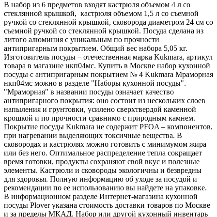
В набор из 6 предметов входят кастрюля объемом 4 л со
стеклянной крышкой, кастрюля объемом 1,5 л со съемной
ручкой со стеклянной крышкой, сковорода диаметром 24 см со
съемной ручкой со стеклянной крышкой. Посуда сделана из
литого алюминия с уникальным по прочности
антипригарным покрытием. Общий вес набора 5,05 кг.
Изготовитель посуды – отечественная марка Kukmara, артикул
товара в магазине нкп04мс. Купить в Москве набор кухонной
посуды с антипригарным покрытием № 4 Kukmara Мраморная
нкп04мс можно в разделе "Наборы кухонной посуды".
"Мраморная" в названии посуды означает качество
антипригарного покрытия: оно состоит из нескольких слоев
напыления и грунтовки, усилено сверхтвердой каменной
крошкой и по прочности сравнимо с природным камнем.
Покрытие посуды Kukmara не содержит PFOA – компонентов,
при нагревании выделяющих токсичные вещества. В
сковородах и кастрюлях можно готовить с минимумом жира
или без него. Оптимальное распределение тепла сокращает
время готовки, продукты сохраняют свой вкус и полезные
элементы. Кастрюли и сковороды экологичны и безвредны
для здоровья. Полную информацию об уходе за посудой и
рекомендации по ее использованию вы найдете на упаковке.
В информационном разделе Интернет-магазина кухонной
посуды Plover указана стоимость доставки товаров по Москве
и за пределы МКАД. Набор или другой кухонный инвентарь