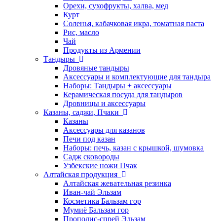
Орехи, сухофрукты, халва, мед
Курт
Соленья, кабачковая икра, томатная паста
Рис, масло
Чай
Продукты из Армении
Тандыры
Дровяные тандыры
Аксессуары и комплектующие для тандыра
Наборы: Тандыры + аксессуары
Керамическая посуда для тандыров
Дровницы и аксессуары
Казаны, саджи, Пчаки
Казаны
Аксессуары для казанов
Печи под казан
Наборы: печь, казан с крышкой, шумовка
Садж сковороды
Узбекские ножи Пчак
Алтайская продукция
Алтайская жевательная резинка
Иван-чай Эльзам
Косметика Бальзам гор
Мумиё Бальзам гор
Прополис-спрей Эльзам