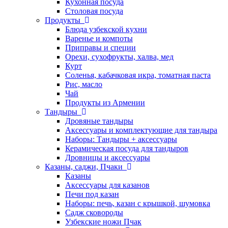
Кухонная посуда
Столовая посуда
Продукты
Блюда узбекской кухни
Варенье и компоты
Приправы и специи
Орехи, сухофрукты, халва, мед
Курт
Соленья, кабачковая икра, томатная паста
Рис, масло
Чай
Продукты из Армении
Тандыры
Дровяные тандыры
Аксессуары и комплектующие для тандыра
Наборы: Тандыры + аксессуары
Керамическая посуда для тандыров
Дровницы и аксессуары
Казаны, саджи, Пчаки
Казаны
Аксессуары для казанов
Печи под казан
Наборы: печь, казан с крышкой, шумовка
Садж сковороды
Узбекские ножи Пчак