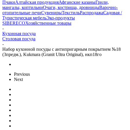
Пчаки
Алтайская продукция
Афганские казаны
Грили,
мангалы, коптильни
Очаги, кострища, дровницы
Варочно-
отопительные печи
Сувениры
Текстиль
Распродажа
Садовая /
Туристическая мебель
Эко-продукты
SIBERECO
Хозяйственные товары
-
Кухонная посуда
Столовая посуда
-
Набор кухонной посуды с антипригарным покрытием №18
(3предм.), Kukmara (Granit Ultra Original), нкп18го
Previous
Next