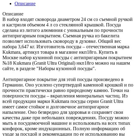
Описание
Описание
В набор входят сковорода диаметром 24 см со съемной ручкой
и кастрюля объемом 4 л со стеклянной крышкой. Посуда
сделана из литого алюминия с уникальным по прочности
антипригарным покрытием. Съемная ручка из бакелита
позволяет использовать сковороду в духовке. Общий вес
набора 3,647 кг. Изготовитель посуды – отечественная марка
Kukmara, артикул товара в магазине нкп18го. Купить в
Москве набор кухонной посуды с антипригарным покрытием
№18 Kukmara (Granit Ultra Original) нкп18го можно на нашем
сайте, в разделе "Наборы кухонной посуды".
Антипригарное покрытие для этой посуды произведено в
Германии. Оно усилено супертвердой каменной крошкой и по
прочности практически равно природному камню. Точки на
поверхности посуды – вкрапления минеральных частиц. Из
всей продукции марки Kukmara посуды серии Granit Ultra
имеет самое стойкое и долговечное антипригарное
напыление. Оно безвредно для здоровья и сохраняет свои
качества даже при небольших повреждениях. Посуду можно
мыть в посудомоечной машине и использовать на всех типах
конфорок, кроме индукционных. Полную информацию об
уходе за посудой и рекомендации по ее использованию вы