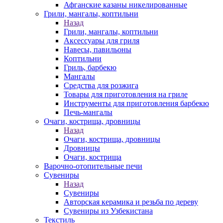
Афганские казаны никелированные
Грили, мангалы, коптильни
Назад
Грили, мангалы, коптильни
Аксессуары для гриля
Навесы, павильоны
Коптильни
Гриль, барбекю
Мангалы
Средства для розжига
Товары для приготовления на гриле
Инструменты для приготовления барбекю
Печь-мангалы
Очаги, кострища, дровницы
Назад
Очаги, кострища, дровницы
Дровницы
Очаги, кострища
Варочно-отопительные печи
Сувениры
Назад
Сувениры
Авторская керамика и резьба по дереву
Сувениры из Узбекистана
Текстиль