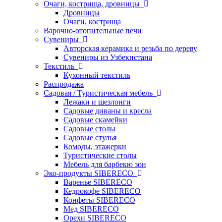
Очаги, кострища, дровницы
Дровницы
Очаги, кострища
Варочно-отопительные печи
Сувениры
Авторская керамика и резьба по дереву
Сувениры из Узбекистана
Текстиль
Кухонный текстиль
Распродажа
Садовая / Туристическая мебель
Лежаки и шезлонги
Садовые диваны и кресла
Садовые скамейки
Садовые столы
Садовые стулья
Комоды, этажерки
Туристические столы
Мебель для барбекю зон
Эко-продукты SIBERECO
Варенье SIBERECO
Кедрокофе SIBERECO
Конфеты SIBERECO
Мед SIBERECO
Орехи SIBERECO