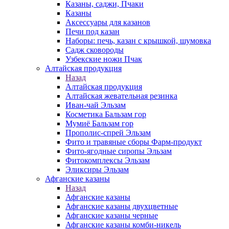
Казаны, саджи, Пчаки
Казаны
Аксессуары для казанов
Печи под казан
Наборы: печь, казан с крышкой, шумовка
Садж сковороды
Узбекские ножи Пчак
Алтайская продукция
Назад
Алтайская продукция
Алтайская жевательная резинка
Иван-чай Эльзам
Косметика Бальзам гор
Мумиё Бальзам гор
Прополис-спрей Эльзам
Фито и травяные сборы Фарм-продукт
Фито-ягодные сиропы Эльзам
Фитокомплексы Эльзам
Эликсиры Эльзам
Афганские казаны
Назад
Афганские казаны
Афганские казаны двухцветные
Афганские казаны черные
Афганские казаны комби-никель