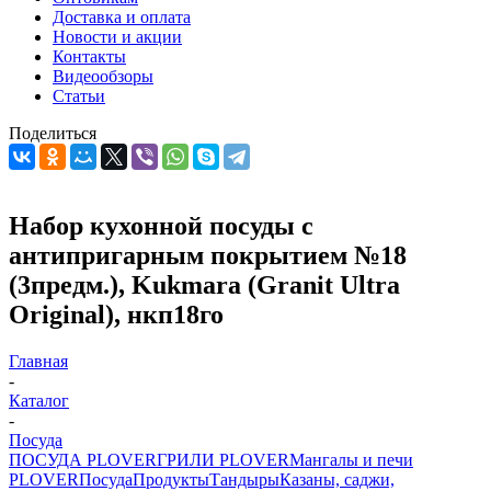
Доставка и оплата
Новости и акции
Контакты
Видеообзоры
Статьи
Поделиться
Набор кухонной посуды с
антипригарным покрытием №18
(3предм.), Kukmara (Granit Ultra
Original), нкп18го
Главная
-
Каталог
-
Посуда
ПОСУДА PLOVER
ГРИЛИ PLOVER
Мангалы и печи
PLOVER
Посуда
Продукты
Тандыры
Казаны, саджи,