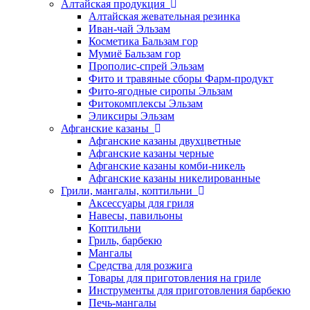
Алтайская продукция
Алтайская жевательная резинка
Иван-чай Эльзам
Косметика Бальзам гор
Мумиё Бальзам гор
Прополис-спрей Эльзам
Фито и травяные сборы Фарм-продукт
Фито-ягодные сиропы Эльзам
Фитокомплексы Эльзам
Эликсиры Эльзам
Афганские казаны
Афганские казаны двухцветные
Афганские казаны черные
Афганские казаны комби-никель
Афганские казаны никелированные
Грили, мангалы, коптильни
Аксессуары для гриля
Навесы, павильоны
Коптильни
Гриль, барбекю
Мангалы
Средства для розжига
Товары для приготовления на гриле
Инструменты для приготовления барбекю
Печь-мангалы