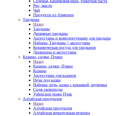
Соленья, кабачковая икра, томатная паста
Рис, масло
Чай
Продукты из Армении
Тандыры
Назад
Тандыры
Дровяные тандыры
Аксессуары и комплектующие для тандыра
Наборы: Тандыры + аксессуары
Керамическая посуда для тандыров
Дровницы и аксессуары
Казаны, саджи, Пчаки
Назад
Казаны, саджи, Пчаки
Казаны
Аксессуары для казанов
Печи под казан
Наборы: печь, казан с крышкой, шумовка
Садж сковороды
Узбекские ножи Пчак
Алтайская продукция
Назад
Алтайская продукция
Алтайская жевательная резинка