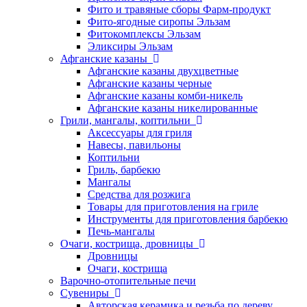
Фито и травяные сборы Фарм-продукт
Фито-ягодные сиропы Эльзам
Фитокомплексы Эльзам
Эликсиры Эльзам
Афганские казаны
Афганские казаны двухцветные
Афганские казаны черные
Афганские казаны комби-никель
Афганские казаны никелированные
Грили, мангалы, коптильни
Аксессуары для гриля
Навесы, павильоны
Коптильни
Гриль, барбекю
Мангалы
Средства для розжига
Товары для приготовления на гриле
Инструменты для приготовления барбекю
Печь-мангалы
Очаги, кострища, дровницы
Дровницы
Очаги, кострища
Варочно-отопительные печи
Сувениры
Авторская керамика и резьба по дереву