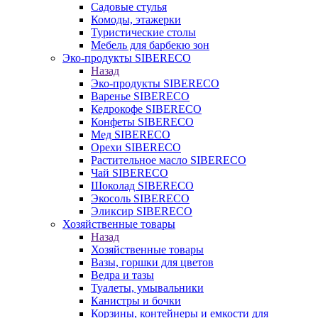
Садовые стулья
Комоды, этажерки
Туристические столы
Мебель для барбекю зон
Эко-продукты SIBERECO
Назад
Эко-продукты SIBERECO
Варенье SIBERECO
Кедрокофе SIBERECO
Конфеты SIBERECO
Мед SIBERECO
Орехи SIBERECO
Растительное масло SIBERECO
Чай SIBERECO
Шоколад SIBERECO
Экосоль SIBERECO
Эликсир SIBERECO
Хозяйственные товары
Назад
Хозяйственные товары
Вазы, горшки для цветов
Ведра и тазы
Туалеты, умывальники
Канистры и бочки
Корзины, контейнеры и емкости для