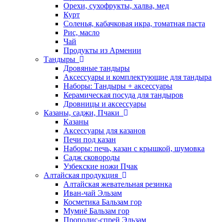
Орехи, сухофрукты, халва, мед
Курт
Соленья, кабачковая икра, томатная паста
Рис, масло
Чай
Продукты из Армении
Тандыры
Дровяные тандыры
Аксессуары и комплектующие для тандыра
Наборы: Тандыры + аксессуары
Керамическая посуда для тандыров
Дровницы и аксессуары
Казаны, саджи, Пчаки
Казаны
Аксессуары для казанов
Печи под казан
Наборы: печь, казан с крышкой, шумовка
Садж сковороды
Узбекские ножи Пчак
Алтайская продукция
Алтайская жевательная резинка
Иван-чай Эльзам
Косметика Бальзам гор
Мумиё Бальзам гор
Прополис-спрей Эльзам