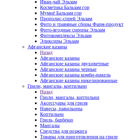
Иван-чай Эльзам
Косметика Бальзам гор
Мумиё Бальзам гор
Прополис-спрей Эльзам
Фито и травяные сборы Фарм-продукт
Фито-ягодные сиропы Эльзам
Фитокомплексы Эльзам
Эликсиры Эльзам
Афганские казаны
Назад
Афганские казаны
Афганские казаны двухцветные
Афганские казаны черные
Афганские казаны комби-никель
Афганские казаны никелированные
Грили, мангалы, коптильни
Назад
Грили, мангалы, коптильни
Аксессуары для гриля
Навесы, павильоны
Коптильни
Гриль, барбекю
Мангалы
Средства для розжига
Товары для приготовления на гриле