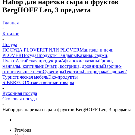
Набор для нарезки сыра и фруктов
BergHOFF Leo, 3 предмета
Главная
-
Каталог
-
Посуда
ПОСУДА PLOVER
ГРИЛИ PLOVER
Мангалы и печи
PLOVER
Посуда
Продукты
Тандыры
Казаны, саджи,
Пчаки
Алтайская продукция
Афганские казаны
Грили,
мангалы, коптильни
Очаги, кострища, дровницы
Варочно-
отопительные печи
Сувениры
Текстиль
Распродажа
Садовая /
Туристическая мебель
Эко-продукты
SIBERECO
Хозяйственные товары
-
Кухонная посуда
Столовая посуда
-
Набор для нарезки сыра и фруктов BergHOFF Leo, 3 предмета
Previous