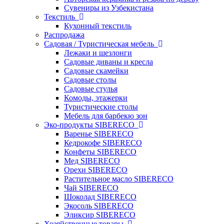
Сувениры из Узбекистана
Текстиль
Кухонный текстиль
Распродажа
Садовая / Туристическая мебель
Лежаки и шезлонги
Садовые диваны и кресла
Садовые скамейки
Садовые столы
Садовые стулья
Комоды, этажерки
Туристические столы
Мебель для барбекю зон
Эко-продукты SIBERECO
Варенье SIBERECO
Кедрокофе SIBERECO
Конфеты SIBERECO
Мед SIBERECO
Орехи SIBERECO
Растительное масло SIBERECO
Чай SIBERECO
Шоколад SIBERECO
Экосоль SIBERECO
Эликсир SIBERECO
Хозяйственные товары