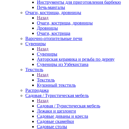
Инструменты для приготовления барбекю
Печь-мангалы
Очаги, кострища, дровницы
Назад
Очаги, кострища, дровницы
Дровницы
Очаги, кострища
Варочно-отопительные печи
Сувениры
Назад
Сувениры
Авторская керамика и резьба по дереву
Сувениры из Узбекистана
Текстиль
Назад
Текстиль
Кухонный текстиль
Распродажа
Садовая / Туристическая мебель
Назад
Садовая / Туристическая мебель
Лежаки и шезлонги
Садовые диваны и кресла
Садовые скамейки
Садовые столы