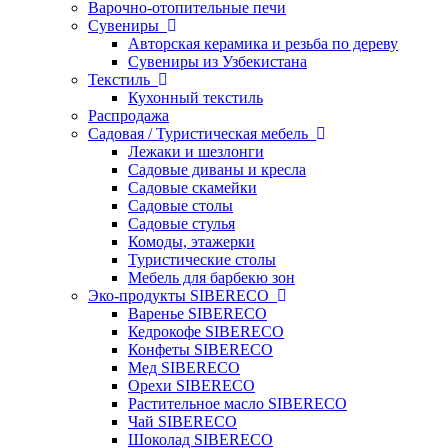
Варочно-отопительные печи
Сувениры
Авторская керамика и резьба по дереву
Сувениры из Узбекистана
Текстиль
Кухонный текстиль
Распродажа
Садовая / Туристическая мебель
Лежаки и шезлонги
Садовые диваны и кресла
Садовые скамейки
Садовые столы
Садовые стулья
Комоды, этажерки
Туристические столы
Мебель для барбекю зон
Эко-продукты SIBERECO
Варенье SIBERECO
Кедрокофе SIBERECO
Конфеты SIBERECO
Мед SIBERECO
Орехи SIBERECO
Растительное масло SIBERECO
Чай SIBERECO
Шоколад SIBERECO