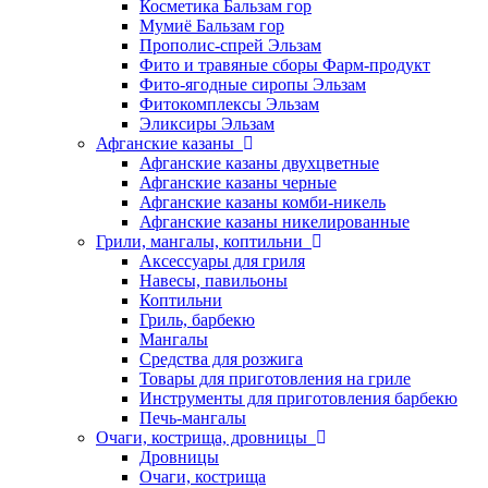
Косметика Бальзам гор
Мумиё Бальзам гор
Прополис-спрей Эльзам
Фито и травяные сборы Фарм-продукт
Фито-ягодные сиропы Эльзам
Фитокомплексы Эльзам
Эликсиры Эльзам
Афганские казаны
Афганские казаны двухцветные
Афганские казаны черные
Афганские казаны комби-никель
Афганские казаны никелированные
Грили, мангалы, коптильни
Аксессуары для гриля
Навесы, павильоны
Коптильни
Гриль, барбекю
Мангалы
Средства для розжига
Товары для приготовления на гриле
Инструменты для приготовления барбекю
Печь-мангалы
Очаги, кострища, дровницы
Дровницы
Очаги, кострища