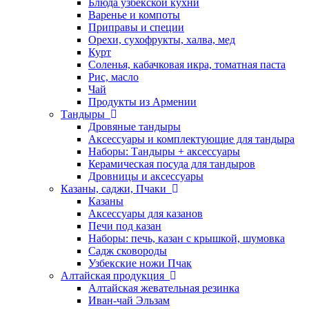
Блюда узбекской кухни
Варенье и компоты
Приправы и специи
Орехи, сухофрукты, халва, мед
Курт
Соленья, кабачковая икра, томатная паста
Рис, масло
Чай
Продукты из Армении
Тандыры
Дровяные тандыры
Аксессуары и комплектующие для тандыра
Наборы: Тандыры + аксессуары
Керамическая посуда для тандыров
Дровницы и аксессуары
Казаны, саджи, Пчаки
Казаны
Аксессуары для казанов
Печи под казан
Наборы: печь, казан с крышкой, шумовка
Садж сковороды
Узбекские ножи Пчак
Алтайская продукция
Алтайская жевательная резинка
Иван-чай Эльзам