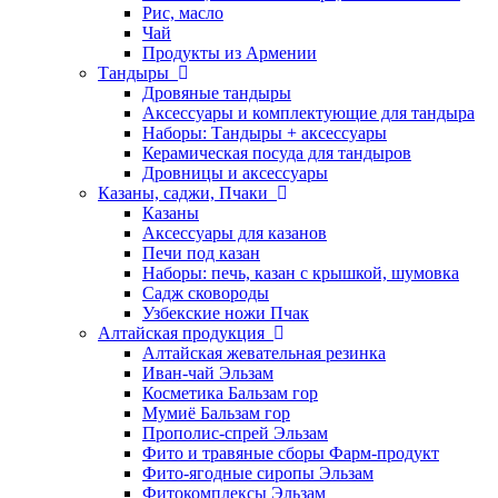
Рис, масло
Чай
Продукты из Армении
Тандыры
Дровяные тандыры
Аксессуары и комплектующие для тандыра
Наборы: Тандыры + аксессуары
Керамическая посуда для тандыров
Дровницы и аксессуары
Казаны, саджи, Пчаки
Казаны
Аксессуары для казанов
Печи под казан
Наборы: печь, казан с крышкой, шумовка
Садж сковороды
Узбекские ножи Пчак
Алтайская продукция
Алтайская жевательная резинка
Иван-чай Эльзам
Косметика Бальзам гор
Мумиё Бальзам гор
Прополис-спрей Эльзам
Фито и травяные сборы Фарм-продукт
Фито-ягодные сиропы Эльзам
Фитокомплексы Эльзам