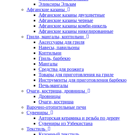
Эликсиры Эльзам
Афганские казаны
Афганские казаны двухцветные
Афганские казаны черные
Афганские казаны комби-никель
Афганские казаны никелированные
Грили, мангалы, коптильни
Аксессуары для гриля
Навесы, павильоны
Коптильни
Гриль, барбекю
Мангалы
Средства для розжига
Товары для приготовления на гриле
Инструменты для приготовления барбекю
Печь-мангалы
Очаги, кострища, дровницы
Дровницы
Очаги, кострища
Варочно-отопительные печи
Сувениры
Авторская керамика и резьба по дереву
Сувениры из Узбекистана
Текстиль
Кухонный текстиль