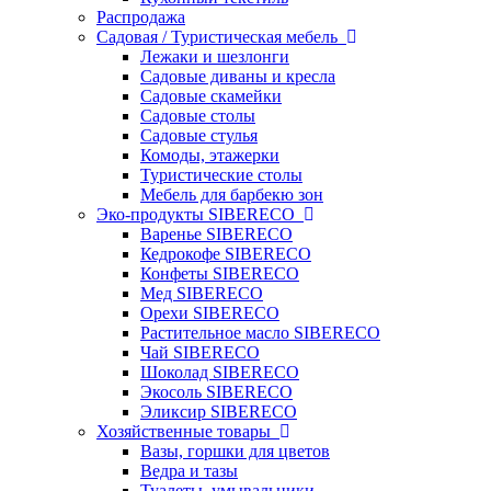
Распродажа
Садовая / Туристическая мебель
Лежаки и шезлонги
Садовые диваны и кресла
Садовые скамейки
Садовые столы
Садовые стулья
Комоды, этажерки
Туристические столы
Мебель для барбекю зон
Эко-продукты SIBERECO
Варенье SIBERECO
Кедрокофе SIBERECO
Конфеты SIBERECO
Мед SIBERECO
Орехи SIBERECO
Растительное масло SIBERECO
Чай SIBERECO
Шоколад SIBERECO
Экосоль SIBERECO
Эликсир SIBERECO
Хозяйственные товары
Вазы, горшки для цветов
Ведра и тазы
Туалеты, умывальники