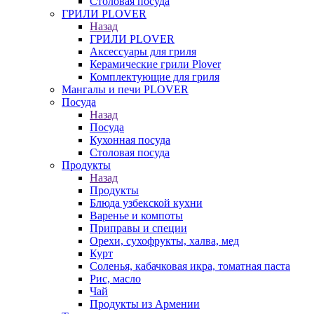
Столовая посуда
ГРИЛИ PLOVER
Назад
ГРИЛИ PLOVER
Аксессуары для гриля
Керамические грили Plover
Комплектующие для гриля
Мангалы и печи PLOVER
Посуда
Назад
Посуда
Кухонная посуда
Столовая посуда
Продукты
Назад
Продукты
Блюда узбекской кухни
Варенье и компоты
Приправы и специи
Орехи, сухофрукты, халва, мед
Курт
Соленья, кабачковая икра, томатная паста
Рис, масло
Чай
Продукты из Армении