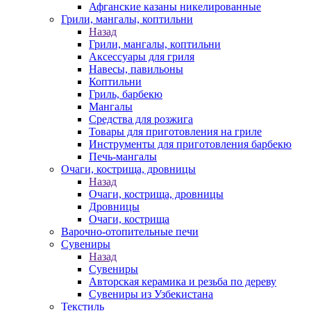
Афганские казаны никелированные
Грили, мангалы, коптильни
Назад
Грили, мангалы, коптильни
Аксессуары для гриля
Навесы, павильоны
Коптильни
Гриль, барбекю
Мангалы
Средства для розжига
Товары для приготовления на гриле
Инструменты для приготовления барбекю
Печь-мангалы
Очаги, кострища, дровницы
Назад
Очаги, кострища, дровницы
Дровницы
Очаги, кострища
Варочно-отопительные печи
Сувениры
Назад
Сувениры
Авторская керамика и резьба по дереву
Сувениры из Узбекистана
Текстиль