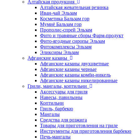
Алтайская продукция
Алтайская жевательная резинка
Иван-чай Эльзам
Косметика Бальзам гор
Мумиё Бальзам гор
Прополис-спрей Эльзам
Фито и травяные сборы Фарм-продукт
Фито-ягодные сиропы Эльзам
Фитокомплексы Эльзам
Эликсиры Эльзам
Афганские казаны
Афганские казаны двухцветные
Афганские казаны черные
Афганские казаны комби-никель
Афганские казаны никелированные
Грили, мангалы, коптильни
Аксессуары для гриля
Навесы, павильоны
Коптильни
Гриль, барбекю
Мангалы
Средства для розжига
Товары для приготовления на гриле
Инструменты для приготовления барбекю
Печь-мангалы