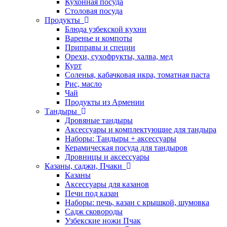
Кухонная посуда
Столовая посуда
Продукты
Блюда узбекской кухни
Варенье и компоты
Приправы и специи
Орехи, сухофрукты, халва, мед
Курт
Соленья, кабачковая икра, томатная паста
Рис, масло
Чай
Продукты из Армении
Тандыры
Дровяные тандыры
Аксессуары и комплектующие для тандыра
Наборы: Тандыры + аксессуары
Керамическая посуда для тандыров
Дровницы и аксессуары
Казаны, саджи, Пчаки
Казаны
Аксессуары для казанов
Печи под казан
Наборы: печь, казан с крышкой, шумовка
Садж сковороды
Узбекские ножи Пчак