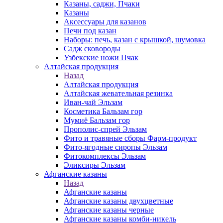
Казаны, саджи, Пчаки
Казаны
Аксессуары для казанов
Печи под казан
Наборы: печь, казан с крышкой, шумовка
Садж сковороды
Узбекские ножи Пчак
Алтайская продукция
Назад
Алтайская продукция
Алтайская жевательная резинка
Иван-чай Эльзам
Косметика Бальзам гор
Мумиё Бальзам гор
Прополис-спрей Эльзам
Фито и травяные сборы Фарм-продукт
Фито-ягодные сиропы Эльзам
Фитокомплексы Эльзам
Эликсиры Эльзам
Афганские казаны
Назад
Афганские казаны
Афганские казаны двухцветные
Афганские казаны черные
Афганские казаны комби-никель