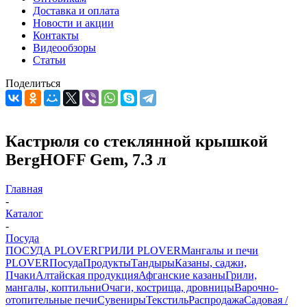
Доставка и оплата
Новости и акции
Контакты
Видеообзоры
Статьи
Поделиться
Кастрюля со стеклянной крышкой
BergHOFF Gem, 7.3 л
Главная
-
Каталог
-
Посуда
ПОСУДА PLOVER
ГРИЛИ PLOVER
Мангалы и печи
PLOVER
Посуда
Продукты
Тандыры
Казаны, саджи,
Пчаки
Алтайская продукция
Афганские казаны
Грили,
мангалы, коптильни
Очаги, кострища, дровницы
Варочно-
отопительные печи
Сувениры
Текстиль
Распродажа
Садовая /