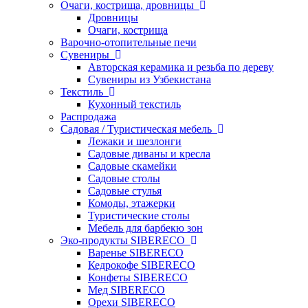
Очаги, кострища, дровницы
Дровницы
Очаги, кострища
Варочно-отопительные печи
Сувениры
Авторская керамика и резьба по дереву
Сувениры из Узбекистана
Текстиль
Кухонный текстиль
Распродажа
Садовая / Туристическая мебель
Лежаки и шезлонги
Садовые диваны и кресла
Садовые скамейки
Садовые столы
Садовые стулья
Комоды, этажерки
Туристические столы
Мебель для барбекю зон
Эко-продукты SIBERECO
Варенье SIBERECO
Кедрокофе SIBERECO
Конфеты SIBERECO
Мед SIBERECO
Орехи SIBERECO