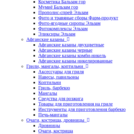
Косметика Бальзам гор
Мумиё Бальзам гор
Прополис-спрей Эльзам
Фито и травяные сборы Фарм-продукт
Фито-ягодные сиропы Эльзам
Фитокомплексы Эльзам
Эликсиры Эльзам
Афганские казаны
Афганские казаны двухцветные
Афганские казаны черные
Афганские казаны комби-никель
Афганские казаны никелированные
Грили, мангалы, коптильни
Аксессуары для гриля
Навесы, павильоны
Коптильни
Гриль, барбекю
Мангалы
Средства для розжига
Товары для приготовления на гриле
Инструменты для приготовления барбекю
Печь-мангалы
Очаги, кострища, дровницы
Дровницы
Очаги, кострища