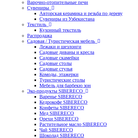
Варочно-отопительные печи
Сувениры
Авторская керамика и резьба по дереву
Сувениры из Узбекистана
Текстиль
Кухонный текстиль
Распродажа
Садовая / Туристическая мебель
Лежаки и шезлонги
Садовые диваны и кресла
Садовые скамейки
Садовые столы
Садовые стулья
Комоды, этажерки
Туристические столы
Мебель для барбекю зон
Эко-продукты SIBERECO
Варенье SIBERECO
Кедрокофе SIBERECO
Конфеты SIBERECO
Мед SIBERECO
Орехи SIBERECO
Растительное масло SIBERECO
Чай SIBERECO
Шоколад SIBERECO