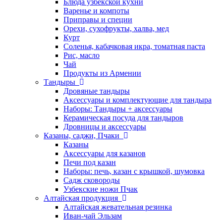
Блюда узбекской кухни
Варенье и компоты
Приправы и специи
Орехи, сухофрукты, халва, мед
Курт
Соленья, кабачковая икра, томатная паста
Рис, масло
Чай
Продукты из Армении
Тандыры
Дровяные тандыры
Аксессуары и комплектующие для тандыра
Наборы: Тандыры + аксессуары
Керамическая посуда для тандыров
Дровницы и аксессуары
Казаны, саджи, Пчаки
Казаны
Аксессуары для казанов
Печи под казан
Наборы: печь, казан с крышкой, шумовка
Садж сковороды
Узбекские ножи Пчак
Алтайская продукция
Алтайская жевательная резинка
Иван-чай Эльзам