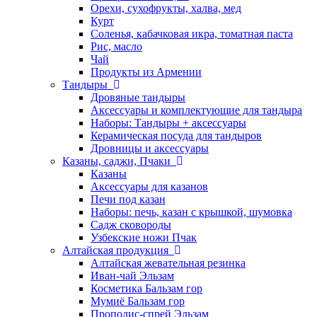
Орехи, сухофрукты, халва, мед
Курт
Соленья, кабачковая икра, томатная паста
Рис, масло
Чай
Продукты из Армении
Тандыры
Дровяные тандыры
Аксессуары и комплектующие для тандыра
Наборы: Тандыры + аксессуары
Керамическая посуда для тандыров
Дровницы и аксессуары
Казаны, саджи, Пчаки
Казаны
Аксессуары для казанов
Печи под казан
Наборы: печь, казан с крышкой, шумовка
Садж сковороды
Узбекские ножи Пчак
Алтайская продукция
Алтайская жевательная резинка
Иван-чай Эльзам
Косметика Бальзам гор
Мумиё Бальзам гор
Прополис-спрей Эльзам