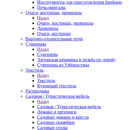
Инструменты для приготовления барбекю
Печь-мангалы
Очаги, кострища, дровницы
Назад
Очаги, кострища, дровницы
Дровницы
Очаги, кострища
Варочно-отопительные печи
Сувениры
Назад
Сувениры
Авторская керамика и резьба по дереву
Сувениры из Узбекистана
Текстиль
Назад
Текстиль
Кухонный текстиль
Распродажа
Садовая / Туристическая мебель
Назад
Садовая / Туристическая мебель
Лежаки и шезлонги
Садовые диваны и кресла
Садовые скамейки
Садовые столы