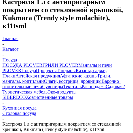
Кастрюля 1 л с антипригарным
покрытием со стеклянной крышкой,
Kukmara (Trendy style malachite),
к11tsml
Главная
-
Каталог
-
Посуда
ПОСУДА PLOVER
ГРИЛИ PLOVER
Мангалы и печи
PLOVER
Посуда
Продукты
Тандыры
Казаны, саджи,
Пчаки
Алтайская продукция
Афганские казаны
Грили,
мангалы, коптильни
Очаги, кострища, дровницы
Варочно-
отопительные печи
Сувениры
Текстиль
Распродажа
Садовая /
Туристическая мебель
Эко-продукты
SIBERECO
Хозяйственные товары
-
Кухонная посуда
Столовая посуда
-
Кастрюля 1 л с антипригарным покрытием со стеклянной
крышкой, Kukmara (Trendy style malachite), к11tsml