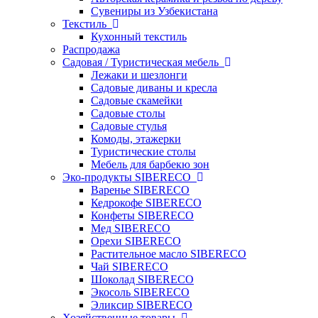
Сувениры из Узбекистана
Текстиль
Кухонный текстиль
Распродажа
Садовая / Туристическая мебель
Лежаки и шезлонги
Садовые диваны и кресла
Садовые скамейки
Садовые столы
Садовые стулья
Комоды, этажерки
Туристические столы
Мебель для барбекю зон
Эко-продукты SIBERECO
Варенье SIBERECO
Кедрокофе SIBERECO
Конфеты SIBERECO
Мед SIBERECO
Орехи SIBERECO
Растительное масло SIBERECO
Чай SIBERECO
Шоколад SIBERECO
Экосоль SIBERECO
Эликсир SIBERECO
Хозяйственные товары