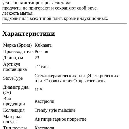
усиленная антипригарная система;
продукты не пригорают и сохраняют свой вкус;
легкость мытья;
подходит для всех типов плит, кроме индукционных.
Характеристики
Марка (Бренд)
Kukmara
Производитель
Россия
Длина, см
23
Артикул
к11tsml
поставщика
Стеклокерамических плит;Электрических
StoveType
плит;Газовых плит;Открытого огня
Диаметр дна,
11.5
(см)
Вид
Кастрюли
продукции
Коллекция
Trendy style malachite
Материал
Антипригарное покрытие
посуды
Тип посуды
Кастрюля