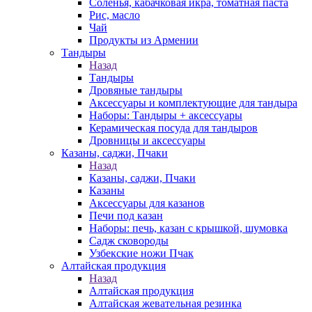
Соленья, кабачковая икра, томатная паста
Рис, масло
Чай
Продукты из Армении
Тандыры
Назад
Тандыры
Дровяные тандыры
Аксессуары и комплектующие для тандыра
Наборы: Тандыры + аксессуары
Керамическая посуда для тандыров
Дровницы и аксессуары
Казаны, саджи, Пчаки
Назад
Казаны, саджи, Пчаки
Казаны
Аксессуары для казанов
Печи под казан
Наборы: печь, казан с крышкой, шумовка
Садж сковороды
Узбекские ножи Пчак
Алтайская продукция
Назад
Алтайская продукция
Алтайская жевательная резинка