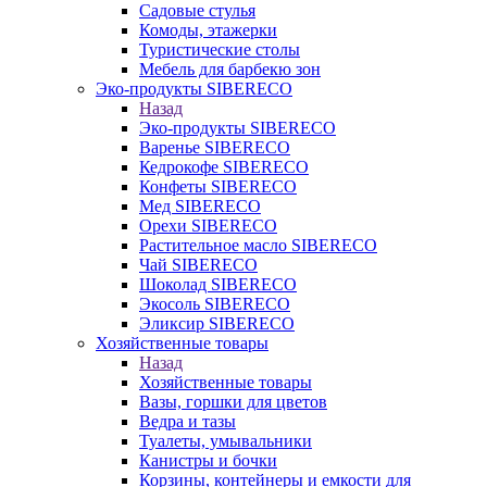
Садовые стулья
Комоды, этажерки
Туристические столы
Мебель для барбекю зон
Эко-продукты SIBERECO
Назад
Эко-продукты SIBERECO
Варенье SIBERECO
Кедрокофе SIBERECO
Конфеты SIBERECO
Мед SIBERECO
Орехи SIBERECO
Растительное масло SIBERECO
Чай SIBERECO
Шоколад SIBERECO
Экосоль SIBERECO
Эликсир SIBERECO
Хозяйственные товары
Назад
Хозяйственные товары
Вазы, горшки для цветов
Ведра и тазы
Туалеты, умывальники
Канистры и бочки
Корзины, контейнеры и емкости для