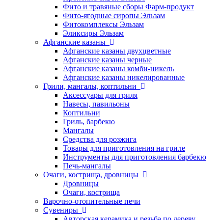
Фито и травяные сборы Фарм-продукт
Фито-ягодные сиропы Эльзам
Фитокомплексы Эльзам
Эликсиры Эльзам
Афганские казаны
Афганские казаны двухцветные
Афганские казаны черные
Афганские казаны комби-никель
Афганские казаны никелированные
Грили, мангалы, коптильни
Аксессуары для гриля
Навесы, павильоны
Коптильни
Гриль, барбекю
Мангалы
Средства для розжига
Товары для приготовления на гриле
Инструменты для приготовления барбекю
Печь-мангалы
Очаги, кострища, дровницы
Дровницы
Очаги, кострища
Варочно-отопительные печи
Сувениры
Авторская керамика и резьба по дереву