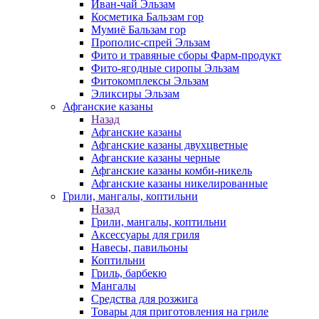
Иван-чай Эльзам
Косметика Бальзам гор
Мумиё Бальзам гор
Прополис-спрей Эльзам
Фито и травяные сборы Фарм-продукт
Фито-ягодные сиропы Эльзам
Фитокомплексы Эльзам
Эликсиры Эльзам
Афганские казаны
Назад
Афганские казаны
Афганские казаны двухцветные
Афганские казаны черные
Афганские казаны комби-никель
Афганские казаны никелированные
Грили, мангалы, коптильни
Назад
Грили, мангалы, коптильни
Аксессуары для гриля
Навесы, павильоны
Коптильни
Гриль, барбекю
Мангалы
Средства для розжига
Товары для приготовления на гриле