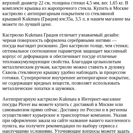
верхний диаметр 22 см, толщина стенки 4,5 мм, вес 1,65 кг. В
комплекте крышка из жаропрочного стекла. Купить в Москве
кастрюлю с антипригарным покрытием со стеклянной
крышкой Kukmara (Грация) кчс35а, 3,5 л, в нашем магазине вы
можете по лучшей цене.
Кастрюлю Kukmara Грация отличает узнаваемый дизайн:
черная поверхность оформлена серебряными нитями —
посуда выглядит роскошно. Дно кастрюли толще, чем стенки;
оптимальное соотношение параметров защищает массивный
корпус от деформации и обеспечивает посуде отличные
теплоаккумулирующие свойства. Благодаря цельнолитым
металлическим ручкам, кастрюлю можно ставить в духовку.
Сквозь стеклянную крышку удобно наблюдать за процессом
готовки. Суперпрочное внутреннее антипригарное покрытие,
не содержащее вредных веществ, позволяет использовать
металлические лопатки и шумовки.
Антипригарную кастрюлю Kukmara в Интернет-магазине
посуды Plover вы можете купить с доставкой в Москве или
самовывозом прямо сейчас. Доставку по России и в регионы
осуществляют курьерские и транспортные компании. Указав
при оформлении заказа на сайте название вашего населенного
пункта, вы получите рекомендации по выбору сервиса с
наилучшими условиями. Уточняющие вопросы можете задать