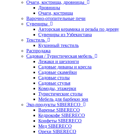
Очаги, кострища, дровницы
Дровницы
Очаги, кострища
Варочно-отопительные печи
Сувениры
Авторская керамика и резьба по дереву
Сувениры из Узбекистана
Текстиль
Кухонный текстиль
Распродажа
Садовая / Туристическая мебель
Лежаки и шезлонги
Садовые диваны и кресла
Садовые скамейки
Садовые столы
Садовые стулья
Комоды, этажерки
Туристические столы
Мебель для барбекю зон
Эко-продукты SIBERECO
Варенье SIBERECO
Кедрокофе SIBERECO
Конфеты SIBERECO
Мед SIBERECO
Орехи SIBERECO