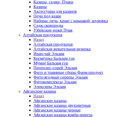
Казаны, саджи, Пчаки
Казаны
Аксессуары для казанов
Печи под казан
Наборы: печь, казан с крышкой, шумовка
Садж сковороды
Узбекские ножи Пчак
Алтайская продукция
Назад
Алтайская продукция
Алтайская жевательная резинка
Иван-чай Эльзам
Косметика Бальзам гор
Мумиё Бальзам гор
Прополис-спрей Эльзам
Фито и травяные сборы Фарм-продукт
Фито-ягодные сиропы Эльзам
Фитокомплексы Эльзам
Эликсиры Эльзам
Афганские казаны
Назад
Афганские казаны
Афганские казаны двухцветные
Афганские казаны черные
Афганские казаны комби-никель