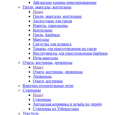
Афганские казаны никелированные
Грили, мангалы, коптильни
Назад
Грили, мангалы, коптильни
Аксессуары для гриля
Навесы, павильоны
Коптильни
Гриль, барбекю
Мангалы
Средства для розжига
Товары для приготовления на гриле
Инструменты для приготовления барбекю
Печь-мангалы
Очаги, кострища, дровницы
Назад
Очаги, кострища, дровницы
Дровницы
Очаги, кострища
Варочно-отопительные печи
Сувениры
Назад
Сувениры
Авторская керамика и резьба по дереву
Сувениры из Узбекистана
Текстиль