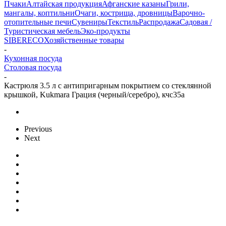
Пчаки
Алтайская продукция
Афганские казаны
Грили,
мангалы, коптильни
Очаги, кострища, дровницы
Варочно-
отопительные печи
Сувениры
Текстиль
Распродажа
Садовая /
Туристическая мебель
Эко-продукты
SIBERECO
Хозяйственные товары
-
Кухонная посуда
Столовая посуда
-
Кастрюля 3.5 л с антипригарным покрытием со стеклянной
крышкой, Kukmara Грация (черный/серебро), кчс35а
Previous
Next