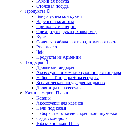
Кухонная посуда
Столовая посуда
Продукты
Блюда узбекской кухни
Варенье и компоты
Приправы и специи
Орехи, сухофрукты, халва, мед
Курт
Соленья, кабачковая икра, томатная паста
Рис, масло
Чай
Продукты из Армении
Тандыры
Дровяные тандыры
Аксессуары и комплектующие для тандыра
Наборы: Тандыры + аксессуары
Керамическая посуда для тандыров
Дровницы и аксессуары
Казаны, саджи, Пчаки
Казаны
Аксессуары для казанов
Печи под казан
Наборы: печь, казан с крышкой, шумовка
Садж сковороды
Узбекские ножи Пчак