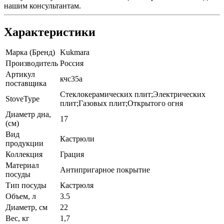
нашим консультантам.
Характеристики
Марка (Бренд)
Kukmara
Производитель
Россия
Артикул
кчс35а
поставщика
Стеклокерамических плит;Электрических
StoveType
плит;Газовых плит;Открытого огня
Диаметр дна,
17
(см)
Вид
Кастрюли
продукции
Коллекция
Грация
Материал
Антипригарное покрытие
посуды
Тип посуды
Кастрюля
Объем, л
3.5
Диаметр, см
22
Вес, кг
1,7