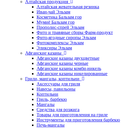
Алтайская продукция
Алтайская жевательная резинка
Иван-чай Эльзам
Косметика Бальзам гор
Мумиё Бальзам гор
Прополис-спрей Эльзам
Фито и травяные сборы Фарм-продукт
Фито-ягодные сиропы Эльзам
Фитокомплексы Эльзам
Эликсиры Эльзам
Афганские казаны
Афганские казаны двухцветные
Афганские казаны черные
Афганские казаны комби-никель
Афганские казаны никелированные
Грили, мангалы, коптильни
Аксессуары для гриля
Навесы, павильоны
Коптильни
Гриль, барбекю
Мангалы
Средства для розжига
Товары для приготовления на гриле
Инструменты для приготовления барбекю
Печь-мангалы