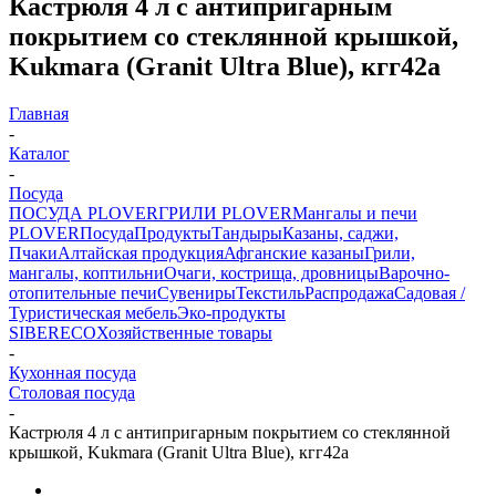
Кастрюля 4 л с антипригарным
покрытием со стеклянной крышкой,
Kukmara (Granit Ultra Blue), кгг42а
Главная
-
Каталог
-
Посуда
ПОСУДА PLOVER
ГРИЛИ PLOVER
Мангалы и печи
PLOVER
Посуда
Продукты
Тандыры
Казаны, саджи,
Пчаки
Алтайская продукция
Афганские казаны
Грили,
мангалы, коптильни
Очаги, кострища, дровницы
Варочно-
отопительные печи
Сувениры
Текстиль
Распродажа
Садовая /
Туристическая мебель
Эко-продукты
SIBERECO
Хозяйственные товары
-
Кухонная посуда
Столовая посуда
-
Кастрюля 4 л с антипригарным покрытием со стеклянной
крышкой, Kukmara (Granit Ultra Blue), кгг42а