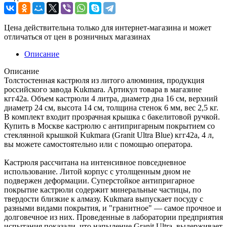
Цена действительна только для интернет-магазина и может
отличаться от цен в розничных магазинах
Описание
Описание
Толстостенная кастрюля из литого алюминия, продукция
российского завода Kukmara. Артикул товара в магазине
кгг42а. Объем кастрюли 4 литра, диаметр дна 16 см, верхний
диаметр 24 см, высота 14 см, толщина стенок 6 мм, вес 2,5 кг.
В комплект входит прозрачная крышка с бакелитовой ручкой.
Купить в Москве кастрюлю с антипригарным покрытием со
стеклянной крышкой Kukmara (Granit Ultra Blue) кгг42а, 4 л,
вы можете самостоятельно или с помощью оператора.
Кастрюля рассчитана на интенсивное повседневное
использование. Литой корпус с утолщенным дном не
подвержен деформации. Суперстойкое антипригарное
покрытие кастрюли содержит минеральные частицы, по
твердости близкие к алмазу. Kukmara выпускает посуду с
разными видами покрытия, и "гранитное" — самое прочное и
долговечное из них. Проведенные в лаборатории предприятия
испытания показали, что напыление Granit Ultra выдерживает