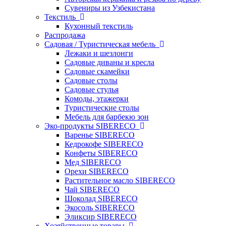
Сувениры из Узбекистана
Текстиль
Кухонный текстиль
Распродажа
Садовая / Туристическая мебель
Лежаки и шезлонги
Садовые диваны и кресла
Садовые скамейки
Садовые столы
Садовые стулья
Комоды, этажерки
Туристические столы
Мебель для барбекю зон
Эко-продукты SIBERECO
Варенье SIBERECO
Кедрокофе SIBERECO
Конфеты SIBERECO
Мед SIBERECO
Орехи SIBERECO
Растительное масло SIBERECO
Чай SIBERECO
Шоколад SIBERECO
Экосоль SIBERECO
Эликсир SIBERECO
Хозяйственные товары