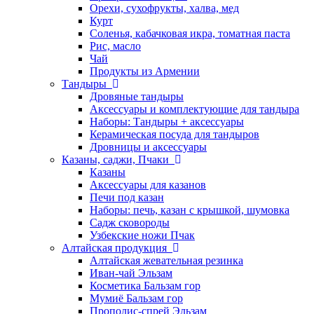
Орехи, сухофрукты, халва, мед
Курт
Соленья, кабачковая икра, томатная паста
Рис, масло
Чай
Продукты из Армении
Тандыры
Дровяные тандыры
Аксессуары и комплектующие для тандыра
Наборы: Тандыры + аксессуары
Керамическая посуда для тандыров
Дровницы и аксессуары
Казаны, саджи, Пчаки
Казаны
Аксессуары для казанов
Печи под казан
Наборы: печь, казан с крышкой, шумовка
Садж сковороды
Узбекские ножи Пчак
Алтайская продукция
Алтайская жевательная резинка
Иван-чай Эльзам
Косметика Бальзам гор
Мумиё Бальзам гор
Прополис-спрей Эльзам