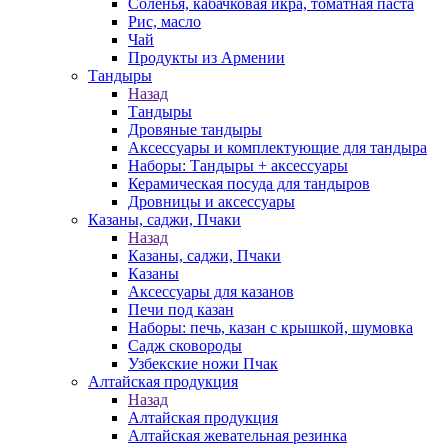
Соленья, кабачковая икра, томатная паста
Рис, масло
Чай
Продукты из Армении
Тандыры
Назад
Тандыры
Дровяные тандыры
Аксессуары и комплектующие для тандыра
Наборы: Тандыры + аксессуары
Керамическая посуда для тандыров
Дровницы и аксессуары
Казаны, саджи, Пчаки
Назад
Казаны, саджи, Пчаки
Казаны
Аксессуары для казанов
Печи под казан
Наборы: печь, казан с крышкой, шумовка
Садж сковороды
Узбекские ножи Пчак
Алтайская продукция
Назад
Алтайская продукция
Алтайская жевательная резинка