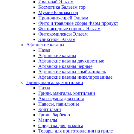
Иван-чай Эльзам
Косметика Бальзам гор
Мумиё Бальзам гор
Прополис-спрей Эльзам
Фито и травяные сборы Фарм-продукт
Фито-ягодные сиропы Эльзам
Фитокомплексы Эльзам
Эликсиры Эльзам
Афганские казаны
Назад
Афганские казаны
Афганские казаны двухцветные
Афганские казаны черные
Афганские казаны комби-никель
Афганские казаны никелированные
Грили, мангалы, коптильни
Назад
Грили, мангалы, коптильни
Аксессуары для гриля
Навесы, павильоны
Коптильни
Гриль, барбекю
Мангалы
Средства для розжига
Товары для приготовления на гриле