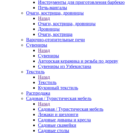
Инструменты для приготовления барбекю
Печь-мангалы
Очаги, кострища, дровницы
Назад
Очаги, кострища, дровницы
Дровницы
Очаги, кострища
Варочно-отопительные печи
Сувениры
Назад
Сувениры
Авторская керамика и резьба по дереву
Сувениры из Узбекистана
Текстиль
Назад
Текстиль
Кухонный текстиль
Распродажа
Садовая / Туристическая мебель
Назад
Садовая / Туристическая мебель
Лежаки и шезлонги
Садовые диваны и кресла
Садовые скамейки
Садовые столы