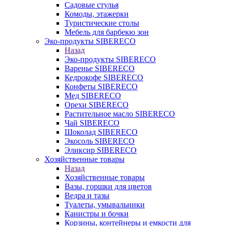
Садовые стулья
Комоды, этажерки
Туристические столы
Мебель для барбекю зон
Эко-продукты SIBERECO
Назад
Эко-продукты SIBERECO
Варенье SIBERECO
Кедрокофе SIBERECO
Конфеты SIBERECO
Мед SIBERECO
Орехи SIBERECO
Растительное масло SIBERECO
Чай SIBERECO
Шоколад SIBERECO
Экосоль SIBERECO
Эликсир SIBERECO
Хозяйственные товары
Назад
Хозяйственные товары
Вазы, горшки для цветов
Ведра и тазы
Туалеты, умывальники
Канистры и бочки
Корзины, контейнеры и емкости для