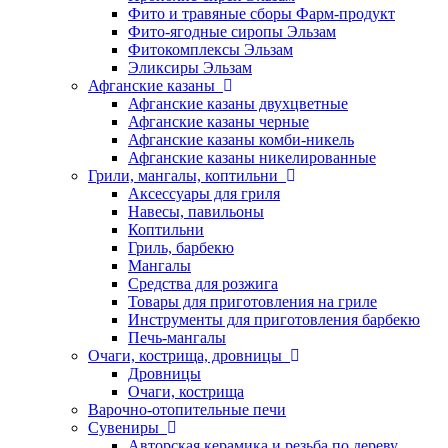
Фито и травяные сборы Фарм-продукт
Фито-ягодные сиропы Эльзам
Фитокомплексы Эльзам
Эликсиры Эльзам
Афганские казаны
Афганские казаны двухцветные
Афганские казаны черные
Афганские казаны комби-никель
Афганские казаны никелированные
Грили, мангалы, коптильни
Аксессуары для гриля
Навесы, павильоны
Коптильни
Гриль, барбекю
Мангалы
Средства для розжига
Товары для приготовления на гриле
Инструменты для приготовления барбекю
Печь-мангалы
Очаги, кострища, дровницы
Дровницы
Очаги, кострища
Варочно-отопительные печи
Сувениры
Авторская керамика и резьба по дереву