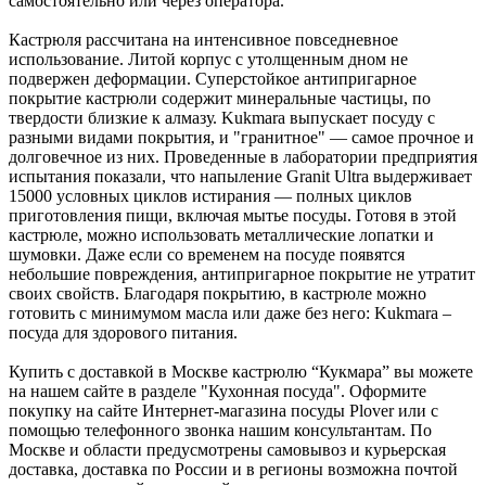
самостоятельно или через оператора.
Кастрюля рассчитана на интенсивное повседневное
использование. Литой корпус с утолщенным дном не
подвержен деформации. Суперстойкое антипригарное
покрытие кастрюли содержит минеральные частицы, по
твердости близкие к алмазу. Kukmara выпускает посуду с
разными видами покрытия, и "гранитное" — самое прочное и
долговечное из них. Проведенные в лаборатории предприятия
испытания показали, что напыление Granit Ultra выдерживает
15000 условных циклов истирания — полных циклов
приготовления пищи, включая мытье посуды. Готовя в этой
кастрюле, можно использовать металлические лопатки и
шумовки. Даже если со временем на посуде появятся
небольшие повреждения, антипригарное покрытие не утратит
своих свойств. Благодаря покрытию, в кастрюле можно
готовить с минимумом масла или даже без него: Kukmara –
посуда для здорового питания.
Купить с доставкой в Москве кастрюлю “Кукмара” вы можете
на нашем сайте в разделе "Кухонная посуда". Оформите
покупку на сайте Интернет-магазина посуды Plover или с
помощью телефонного звонка нашим консультантам. По
Москве и области предусмотрены самовывоз и курьерская
доставка, доставка по России и в регионы возможна почтой