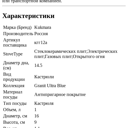
или транспортной компанией.
Характеристики
Марка (Бренд)
Kukmara
Производитель
Россия
Артикул
кгг12а
поставщика
Стеклокерамических плит;Электрических
StoveType
плит;Газовых плит;Открытого огня
Диаметр дна,
14.5
(см)
Вид
Кастрюли
продукции
Коллекция
Granit Ultra Blue
Материал
Антипригарное покрытие
посуды
Тип посуды
Кастрюля
Объем, л
1
Диаметр, см
16
Высота, см
9