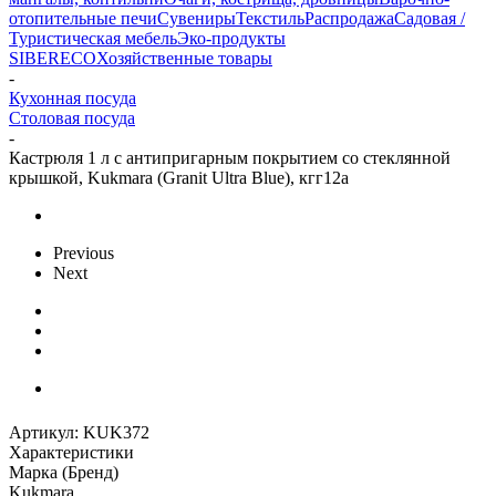
отопительные печи
Сувениры
Текстиль
Распродажа
Садовая /
Туристическая мебель
Эко-продукты
SIBERECO
Хозяйственные товары
-
Кухонная посуда
Столовая посуда
-
Кастрюля 1 л с антипригарным покрытием со стеклянной
крышкой, Kukmara (Granit Ultra Blue), кгг12а
Previous
Next
Артикул:
KUK372
Характеристики
Марка (Бренд)
Kukmara