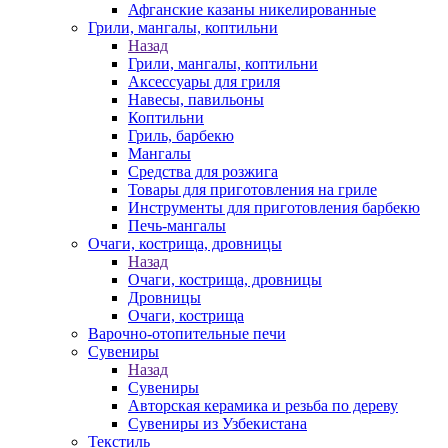
Афганские казаны никелированные
Грили, мангалы, коптильни
Назад
Грили, мангалы, коптильни
Аксессуары для гриля
Навесы, павильоны
Коптильни
Гриль, барбекю
Мангалы
Средства для розжига
Товары для приготовления на гриле
Инструменты для приготовления барбекю
Печь-мангалы
Очаги, кострища, дровницы
Назад
Очаги, кострища, дровницы
Дровницы
Очаги, кострища
Варочно-отопительные печи
Сувениры
Назад
Сувениры
Авторская керамика и резьба по дереву
Сувениры из Узбекистана
Текстиль