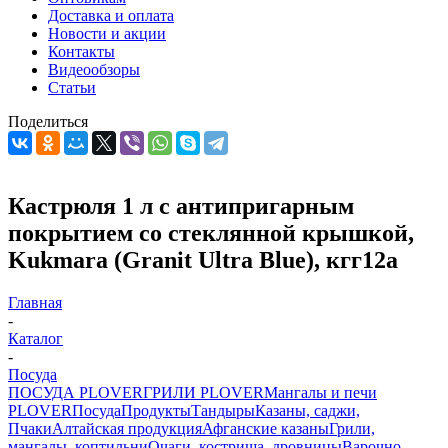
Доставка и оплата
Новости и акции
Контакты
Видеообзоры
Статьи
Поделиться
Кастрюля 1 л с антипригарным
покрытием со стеклянной крышкой,
Kukmara (Granit Ultra Blue), кгг12а
Главная
-
Каталог
-
Посуда
ПОСУДА PLOVER
ГРИЛИ PLOVER
Мангалы и печи
PLOVER
Посуда
Продукты
Тандыры
Казаны, саджи,
Пчаки
Алтайская продукция
Афганские казаны
Грили,
мангалы, коптильни
Очаги, кострища, дровницы
Варочно-