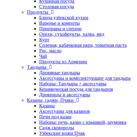
Кухонная посуда
Столовая посуда
Продукты
Блюда узбекской кухни
Варенье и компоты
Приправы и специи
Орехи, сухофрукты, халва, мед
Курт
Соленья, кабачковая икра, томатная паста
Рис, масло
Чай
Продукты из Армении
Тандыры
Дровяные тандыры
Аксессуары и комплектующие для тандыра
Наборы: Тандыры + аксессуары
Керамическая посуда для тандыров
Дровницы и аксессуары
Казаны, саджи, Пчаки
Казаны
Аксессуары для казанов
Печи под казан
Наборы: печь, казан с крышкой, шумовка
Садж сковороды
Узбекские ножи Пчак