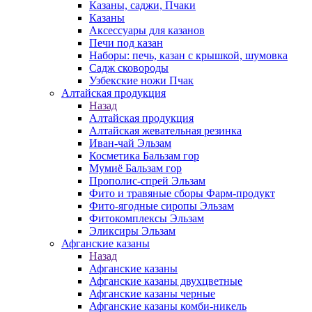
Казаны, саджи, Пчаки
Казаны
Аксессуары для казанов
Печи под казан
Наборы: печь, казан с крышкой, шумовка
Садж сковороды
Узбекские ножи Пчак
Алтайская продукция
Назад
Алтайская продукция
Алтайская жевательная резинка
Иван-чай Эльзам
Косметика Бальзам гор
Мумиё Бальзам гор
Прополис-спрей Эльзам
Фито и травяные сборы Фарм-продукт
Фито-ягодные сиропы Эльзам
Фитокомплексы Эльзам
Эликсиры Эльзам
Афганские казаны
Назад
Афганские казаны
Афганские казаны двухцветные
Афганские казаны черные
Афганские казаны комби-никель