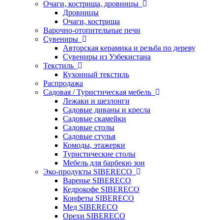
Очаги, кострища, дровницы
Дровницы
Очаги, кострища
Варочно-отопительные печи
Сувениры
Авторская керамика и резьба по дереву
Сувениры из Узбекистана
Текстиль
Кухонный текстиль
Распродажа
Садовая / Туристическая мебель
Лежаки и шезлонги
Садовые диваны и кресла
Садовые скамейки
Садовые столы
Садовые стулья
Комоды, этажерки
Туристические столы
Мебель для барбекю зон
Эко-продукты SIBERECO
Варенье SIBERECO
Кедрокофе SIBERECO
Конфеты SIBERECO
Мед SIBERECO
Орехи SIBERECO