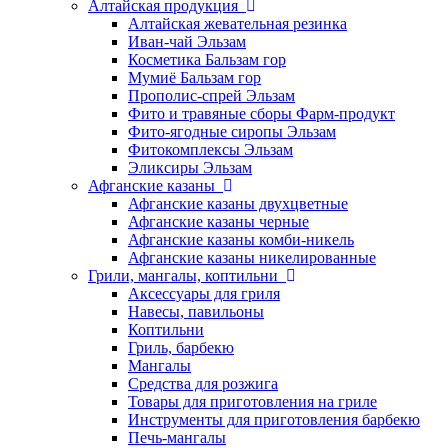
Алтайская продукция
Алтайская жевательная резинка
Иван-чай Эльзам
Косметика Бальзам гор
Мумиё Бальзам гор
Прополис-спрей Эльзам
Фито и травяные сборы Фарм-продукт
Фито-ягодные сиропы Эльзам
Фитокомплексы Эльзам
Эликсиры Эльзам
Афганские казаны
Афганские казаны двухцветные
Афганские казаны черные
Афганские казаны комби-никель
Афганские казаны никелированные
Грили, мангалы, коптильни
Аксессуары для гриля
Навесы, павильоны
Коптильни
Гриль, барбекю
Мангалы
Средства для розжига
Товары для приготовления на гриле
Инструменты для приготовления барбекю
Печь-мангалы