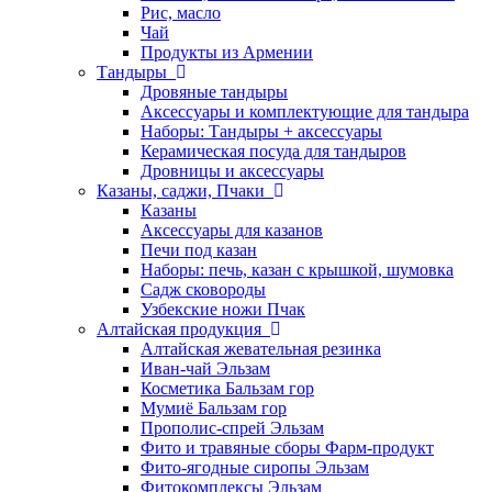
Рис, масло
Чай
Продукты из Армении
Тандыры
Дровяные тандыры
Аксессуары и комплектующие для тандыра
Наборы: Тандыры + аксессуары
Керамическая посуда для тандыров
Дровницы и аксессуары
Казаны, саджи, Пчаки
Казаны
Аксессуары для казанов
Печи под казан
Наборы: печь, казан с крышкой, шумовка
Садж сковороды
Узбекские ножи Пчак
Алтайская продукция
Алтайская жевательная резинка
Иван-чай Эльзам
Косметика Бальзам гор
Мумиё Бальзам гор
Прополис-спрей Эльзам
Фито и травяные сборы Фарм-продукт
Фито-ягодные сиропы Эльзам
Фитокомплексы Эльзам