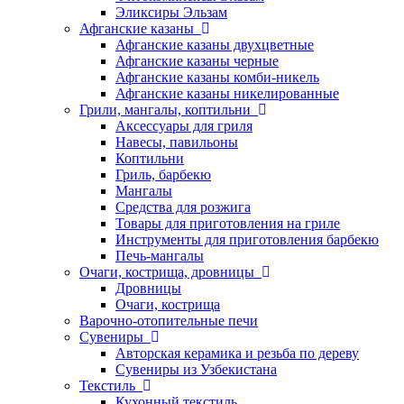
Эликсиры Эльзам
Афганские казаны
Афганские казаны двухцветные
Афганские казаны черные
Афганские казаны комби-никель
Афганские казаны никелированные
Грили, мангалы, коптильни
Аксессуары для гриля
Навесы, павильоны
Коптильни
Гриль, барбекю
Мангалы
Средства для розжига
Товары для приготовления на гриле
Инструменты для приготовления барбекю
Печь-мангалы
Очаги, кострища, дровницы
Дровницы
Очаги, кострища
Варочно-отопительные печи
Сувениры
Авторская керамика и резьба по дереву
Сувениры из Узбекистана
Текстиль
Кухонный текстиль