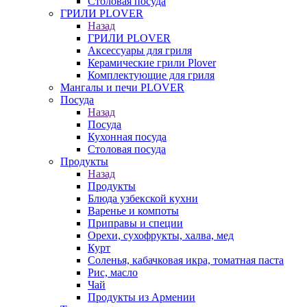
Столовая посуда
ГРИЛИ PLOVER
Назад
ГРИЛИ PLOVER
Аксессуары для гриля
Керамические грили Plover
Комплектующие для гриля
Мангалы и печи PLOVER
Посуда
Назад
Посуда
Кухонная посуда
Столовая посуда
Продукты
Назад
Продукты
Блюда узбекской кухни
Варенье и компоты
Приправы и специи
Орехи, сухофрукты, халва, мед
Курт
Соленья, кабачковая икра, томатная паста
Рис, масло
Чай
Продукты из Армении