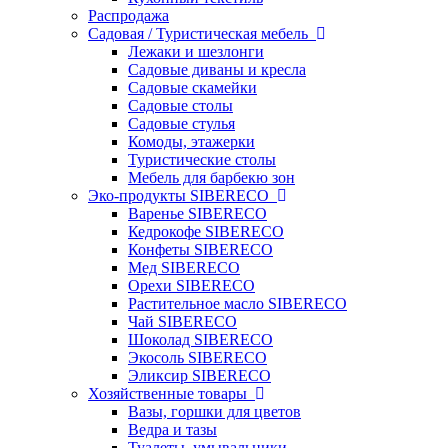
Распродажа
Садовая / Туристическая мебель
Лежаки и шезлонги
Садовые диваны и кресла
Садовые скамейки
Садовые столы
Садовые стулья
Комоды, этажерки
Туристические столы
Мебель для барбекю зон
Эко-продукты SIBERECO
Варенье SIBERECO
Кедрокофе SIBERECO
Конфеты SIBERECO
Мед SIBERECO
Орехи SIBERECO
Растительное масло SIBERECO
Чай SIBERECO
Шоколад SIBERECO
Экосоль SIBERECO
Эликсир SIBERECO
Хозяйственные товары
Вазы, горшки для цветов
Ведра и тазы
Туалеты, умывальники