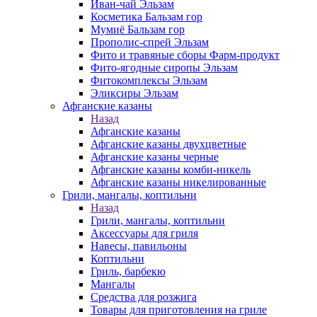
Иван-чай Эльзам
Косметика Бальзам гор
Мумиё Бальзам гор
Прополис-спрей Эльзам
Фито и травяные сборы Фарм-продукт
Фито-ягодные сиропы Эльзам
Фитокомплексы Эльзам
Эликсиры Эльзам
Афганские казаны
Назад
Афганские казаны
Афганские казаны двухцветные
Афганские казаны черные
Афганские казаны комби-никель
Афганские казаны никелированные
Грили, мангалы, коптильни
Назад
Грили, мангалы, коптильни
Аксессуары для гриля
Навесы, павильоны
Коптильни
Гриль, барбекю
Мангалы
Средства для розжига
Товары для приготовления на гриле