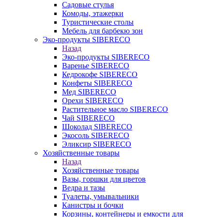
Садовые стулья
Комоды, этажерки
Туристические столы
Мебель для барбекю зон
Эко-продукты SIBERECO
Назад
Эко-продукты SIBERECO
Варенье SIBERECO
Кедрокофе SIBERECO
Конфеты SIBERECO
Мед SIBERECO
Орехи SIBERECO
Растительное масло SIBERECO
Чай SIBERECO
Шоколад SIBERECO
Экосоль SIBERECO
Эликсир SIBERECO
Хозяйственные товары
Назад
Хозяйственные товары
Вазы, горшки для цветов
Ведра и тазы
Туалеты, умывальники
Канистры и бочки
Корзины, контейнеры и емкости для