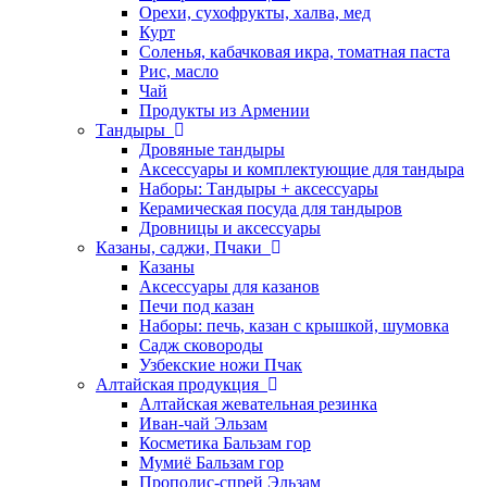
Орехи, сухофрукты, халва, мед
Курт
Соленья, кабачковая икра, томатная паста
Рис, масло
Чай
Продукты из Армении
Тандыры
Дровяные тандыры
Аксессуары и комплектующие для тандыра
Наборы: Тандыры + аксессуары
Керамическая посуда для тандыров
Дровницы и аксессуары
Казаны, саджи, Пчаки
Казаны
Аксессуары для казанов
Печи под казан
Наборы: печь, казан с крышкой, шумовка
Садж сковороды
Узбекские ножи Пчак
Алтайская продукция
Алтайская жевательная резинка
Иван-чай Эльзам
Косметика Бальзам гор
Мумиё Бальзам гор
Прополис-спрей Эльзам