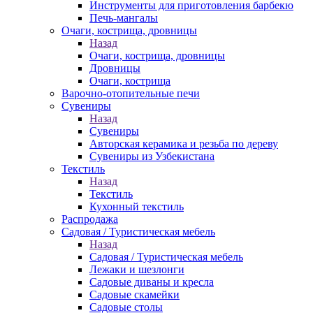
Инструменты для приготовления барбекю
Печь-мангалы
Очаги, кострища, дровницы
Назад
Очаги, кострища, дровницы
Дровницы
Очаги, кострища
Варочно-отопительные печи
Сувениры
Назад
Сувениры
Авторская керамика и резьба по дереву
Сувениры из Узбекистана
Текстиль
Назад
Текстиль
Кухонный текстиль
Распродажа
Садовая / Туристическая мебель
Назад
Садовая / Туристическая мебель
Лежаки и шезлонги
Садовые диваны и кресла
Садовые скамейки
Садовые столы