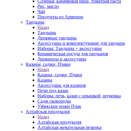
Соленья, кабачковая икра, томатная паста
Рис, масло
Чай
Продукты из Армении
Тандыры
Назад
Тандыры
Дровяные тандыры
Аксессуары и комплектующие для тандыра
Наборы: Тандыры + аксессуары
Керамическая посуда для тандыров
Дровницы и аксессуары
Казаны, саджи, Пчаки
Назад
Казаны, саджи, Пчаки
Казаны
Аксессуары для казанов
Печи под казан
Наборы: печь, казан с крышкой, шумовка
Садж сковороды
Узбекские ножи Пчак
Алтайская продукция
Назад
Алтайская продукция
Алтайская жевательная резинка