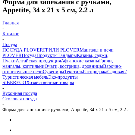
Форма для запекания с ручками,
Appetite, 34 х 21 х 5 см, 2.2 л
Главная
-
Каталог
-
Посуда
ПОСУДА PLOVER
ГРИЛИ PLOVER
Мангалы и печи
PLOVER
Посуда
Продукты
Тандыры
Казаны, саджи,
Пчаки
Алтайская продукция
Афганские казаны
Грили,
мангалы, коптильни
Очаги, кострища, дровницы
Варочно-
отопительные печи
Сувениры
Текстиль
Распродажа
Садовая /
Туристическая мебель
Эко-продукты
SIBERECO
Хозяйственные товары
-
Кухонная посуда
Столовая посуда
-
Форма для запекания с ручками, Appetite, 34 х 21 х 5 см, 2.2 л