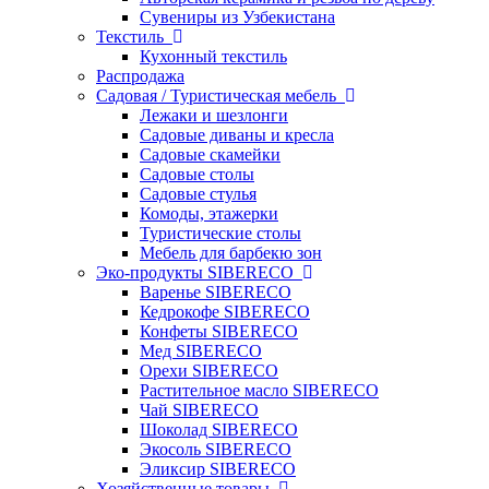
Сувениры из Узбекистана
Текстиль
Кухонный текстиль
Распродажа
Садовая / Туристическая мебель
Лежаки и шезлонги
Садовые диваны и кресла
Садовые скамейки
Садовые столы
Садовые стулья
Комоды, этажерки
Туристические столы
Мебель для барбекю зон
Эко-продукты SIBERECO
Варенье SIBERECO
Кедрокофе SIBERECO
Конфеты SIBERECO
Мед SIBERECO
Орехи SIBERECO
Растительное масло SIBERECO
Чай SIBERECO
Шоколад SIBERECO
Экосоль SIBERECO
Эликсир SIBERECO
Хозяйственные товары