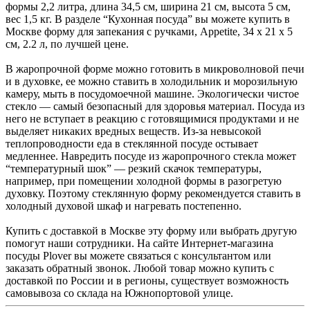
формы 2,2 литра, длина 34,5 см, ширина 21 см, высота 5 см,
вес 1,5 кг. В разделе “Кухонная посуда” вы можете купить в
Москве форму для запекания с ручками, Appetite, 34 х 21 х 5
см, 2.2 л, по лучшей цене.
В жаропрочной форме можно готовить в микроволновой печи
и в духовке, ее можно ставить в холодильник и морозильную
камеру, мыть в посудомоечной машине. Экологически чистое
стекло — самый безопасный для здоровья материал. Посуда из
него не вступает в реакцию с готовящимися продуктами и не
выделяет никаких вредных веществ. Из-за невысокой
теплопроводности еда в стеклянной посуде остывает
медленнее. Навредить посуде из жаропрочного стекла может
“температурный шок” — резкий скачок температуры,
например, при помещении холодной формы в разогретую
духовку. Поэтому стеклянную форму рекомендуется ставить в
холодный духовой шкаф и нагревать постепенно.
Купить с доставкой в Москве эту форму или выбрать другую
помогут наши сотрудники. На сайте Интернет-магазина
посуды Plover вы можете связаться с консультантом или
заказать обратный звонок. Любой товар можно купить с
доставкой по России и в регионы, существует возможность
самовывоза со склада на Южнопортовой улице.