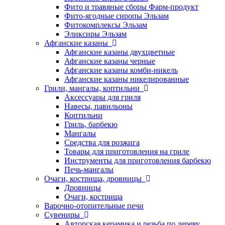
Фито и травяные сборы Фарм-продукт
Фито-ягодные сиропы Эльзам
Фитокомплексы Эльзам
Эликсиры Эльзам
Афганские казаны
Афганские казаны двухцветные
Афганские казаны черные
Афганские казаны комби-никель
Афганские казаны никелированные
Грили, мангалы, коптильни
Аксессуары для гриля
Навесы, павильоны
Коптильни
Гриль, барбекю
Мангалы
Средства для розжига
Товары для приготовления на гриле
Инструменты для приготовления барбекю
Печь-мангалы
Очаги, кострища, дровницы
Дровницы
Очаги, кострища
Варочно-отопительные печи
Сувениры
Авторская керамика и резьба по дереву