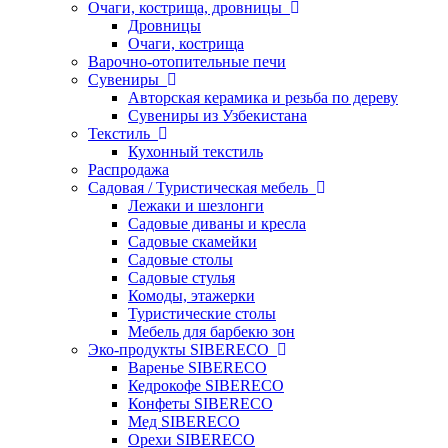
Очаги, кострища, дровницы
Дровницы
Очаги, кострища
Варочно-отопительные печи
Сувениры
Авторская керамика и резьба по дереву
Сувениры из Узбекистана
Текстиль
Кухонный текстиль
Распродажа
Садовая / Туристическая мебель
Лежаки и шезлонги
Садовые диваны и кресла
Садовые скамейки
Садовые столы
Садовые стулья
Комоды, этажерки
Туристические столы
Мебель для барбекю зон
Эко-продукты SIBERECO
Варенье SIBERECO
Кедрокофе SIBERECO
Конфеты SIBERECO
Мед SIBERECO
Орехи SIBERECO