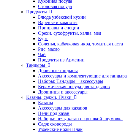
Кухонная посуда
Столовая посуда
Продукты
Блюда узбекской кухни
Варенье и компоты
Приправы и специи
Орехи, сухофрукты, халва, мед
Курт
Соленья, кабачковая икра, томатная паста
Рис, масло
Чай
Продукты из Армении
Тандыры
Дровяные тандыры
Аксессуары и комплектующие для тандыра
Наборы: Тандыры + аксессуары
Керамическая посуда для тандыров
Дровницы и аксессуары
Казаны, саджи, Пчаки
Казаны
Аксессуары для казанов
Печи под казан
Наборы: печь, казан с крышкой, шумовка
Садж сковороды
Узбекские ножи Пчак