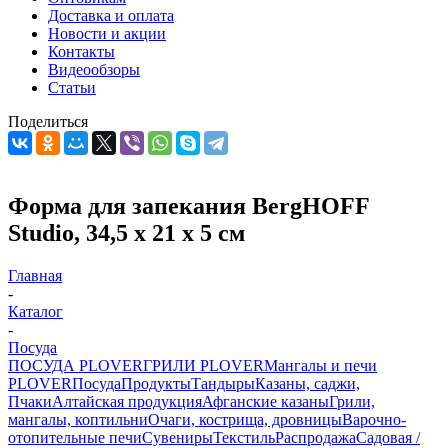
Доставка и оплата
Новости и акции
Контакты
Видеообзоры
Статьи
Поделиться
Форма для запекания BergHOFF
Studio, 34,5 х 21 х 5 см
Главная
-
Каталог
-
Посуда
ПОСУДА PLOVER
ГРИЛИ PLOVER
Мангалы и печи
PLOVER
Посуда
Продукты
Тандыры
Казаны, саджи,
Пчаки
Алтайская продукция
Афганские казаны
Грили,
мангалы, коптильни
Очаги, кострища, дровницы
Варочно-
отопительные печи
Сувениры
Текстиль
Распродажа
Садовая /