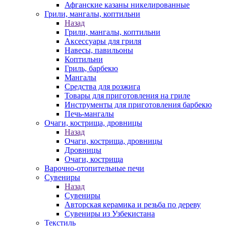
Афганские казаны никелированные
Грили, мангалы, коптильни
Назад
Грили, мангалы, коптильни
Аксессуары для гриля
Навесы, павильоны
Коптильни
Гриль, барбекю
Мангалы
Средства для розжига
Товары для приготовления на гриле
Инструменты для приготовления барбекю
Печь-мангалы
Очаги, кострища, дровницы
Назад
Очаги, кострища, дровницы
Дровницы
Очаги, кострища
Варочно-отопительные печи
Сувениры
Назад
Сувениры
Авторская керамика и резьба по дереву
Сувениры из Узбекистана
Текстиль