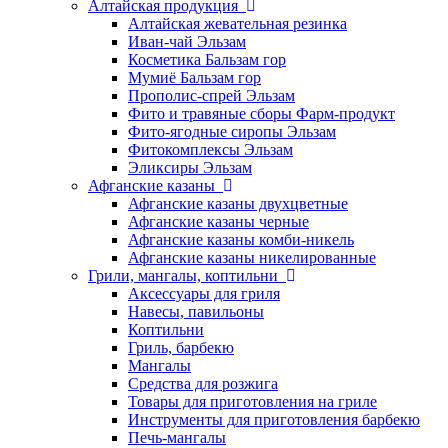
Алтайская продукция
Алтайская жевательная резинка
Иван-чай Эльзам
Косметика Бальзам гор
Мумиё Бальзам гор
Прополис-спрей Эльзам
Фито и травяные сборы Фарм-продукт
Фито-ягодные сиропы Эльзам
Фитокомплексы Эльзам
Эликсиры Эльзам
Афганские казаны
Афганские казаны двухцветные
Афганские казаны черные
Афганские казаны комби-никель
Афганские казаны никелированные
Грили, мангалы, коптильни
Аксессуары для гриля
Навесы, павильоны
Коптильни
Гриль, барбекю
Мангалы
Средства для розжига
Товары для приготовления на гриле
Инструменты для приготовления барбекю
Печь-мангалы