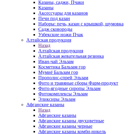
Казаны, саджи, Пчаки
Казаны
Аксессуары для казанов
Печи под казан
Наборы: печь, казан с крышкой, шумовка
Садж сковороды
Узбекские ножи Пчак
Алтайская продукция
Назад
Алтайская продукция
Алтайская жевательная резинка
Иван-чай Эльзам
Косметика Бальзам гор
Мумиё Бальзам гор
Прополис-спрей Эльзам
Фито и травяные сборы Фарм-продукт
Фито-ягодные сиропы Эльзам
Фитокомплексы Эльзам
Эликсиры Эльзам
Афганские казаны
Назад
Афганские казаны
Афганские казаны двухцветные
Афганские казаны черные
Афганские казаны комби-никель