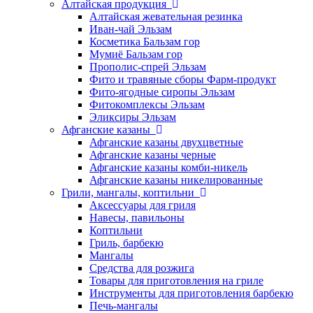
Алтайская продукция
Алтайская жевательная резинка
Иван-чай Эльзам
Косметика Бальзам гор
Мумиё Бальзам гор
Прополис-спрей Эльзам
Фито и травяные сборы Фарм-продукт
Фито-ягодные сиропы Эльзам
Фитокомплексы Эльзам
Эликсиры Эльзам
Афганские казаны
Афганские казаны двухцветные
Афганские казаны черные
Афганские казаны комби-никель
Афганские казаны никелированные
Грили, мангалы, коптильни
Аксессуары для гриля
Навесы, павильоны
Коптильни
Гриль, барбекю
Мангалы
Средства для розжига
Товары для приготовления на гриле
Инструменты для приготовления барбекю
Печь-мангалы