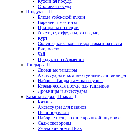
Кухонная посуда
Столовая посуда
Продукты
Блюда узбекской кухни
Варенье и компоты
Приправы и специи
Орехи, сухофрукты, халва, мед
Курт
Соленья, кабачковая икра, томатная паста
Рис, масло
Чай
Продукты из Армении
Тандыры
Дровяные тандыры
Аксессуары и комплектующие для тандыра
Наборы: Тандыры + аксессуары
Керамическая посуда для тандыров
Дровницы и аксессуары
Казаны, саджи, Пчаки
Казаны
Аксессуары для казанов
Печи под казан
Наборы: печь, казан с крышкой, шумовка
Садж сковороды
Узбекские ножи Пчак