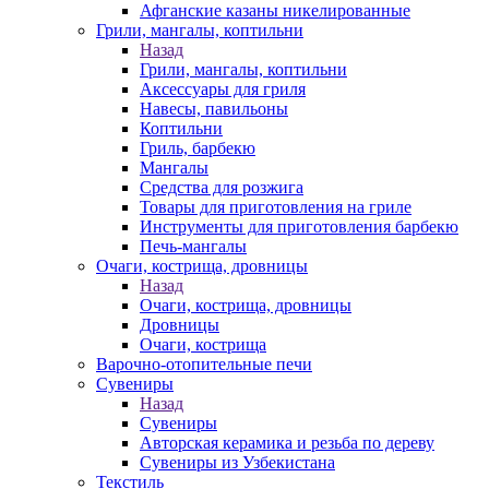
Афганские казаны никелированные
Грили, мангалы, коптильни
Назад
Грили, мангалы, коптильни
Аксессуары для гриля
Навесы, павильоны
Коптильни
Гриль, барбекю
Мангалы
Средства для розжига
Товары для приготовления на гриле
Инструменты для приготовления барбекю
Печь-мангалы
Очаги, кострища, дровницы
Назад
Очаги, кострища, дровницы
Дровницы
Очаги, кострища
Варочно-отопительные печи
Сувениры
Назад
Сувениры
Авторская керамика и резьба по дереву
Сувениры из Узбекистана
Текстиль