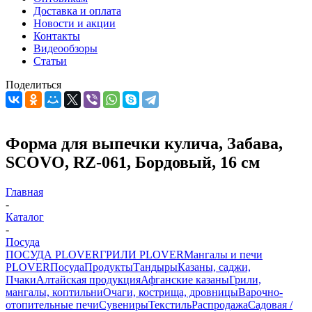
Доставка и оплата
Новости и акции
Контакты
Видеообзоры
Статьи
Поделиться
Форма для выпечки кулича, Забава,
SCOVO, RZ-061, Бордовый, 16 см
Главная
-
Каталог
-
Посуда
ПОСУДА PLOVER
ГРИЛИ PLOVER
Мангалы и печи
PLOVER
Посуда
Продукты
Тандыры
Казаны, саджи,
Пчаки
Алтайская продукция
Афганские казаны
Грили,
мангалы, коптильни
Очаги, кострища, дровницы
Варочно-
отопительные печи
Сувениры
Текстиль
Распродажа
Садовая /