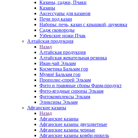
Казаны, саджи, Пчаки
Казаны
Аксессуары для казанов
Печи под казан
Наборы: печь, казан с крышкой, шумовка
Садж сковороды
Узбекские ножи Пчак
Алтайская продукция
Назад
Алтайская продукция
Алтайская жевательная резинка
Иван-чай Эльзам
Косметика Бальзам гор
Мумиё Бальзам гор
Прополис-спрей Эльзам
Фито и травяные сборы Фарм-продукт
Фито-ягодные сиропы Эльзам
Фитокомплексы Эльзам
Эликсиры Эльзам
Афганские казаны
Назад
Афганские казаны
Афганские казаны двухцветные
Афганские казаны черные
Афганские казаны комби-никель