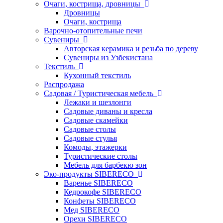
Очаги, кострища, дровницы
Дровницы
Очаги, кострища
Варочно-отопительные печи
Сувениры
Авторская керамика и резьба по дереву
Сувениры из Узбекистана
Текстиль
Кухонный текстиль
Распродажа
Садовая / Туристическая мебель
Лежаки и шезлонги
Садовые диваны и кресла
Садовые скамейки
Садовые столы
Садовые стулья
Комоды, этажерки
Туристические столы
Мебель для барбекю зон
Эко-продукты SIBERECO
Варенье SIBERECO
Кедрокофе SIBERECO
Конфеты SIBERECO
Мед SIBERECO
Орехи SIBERECO