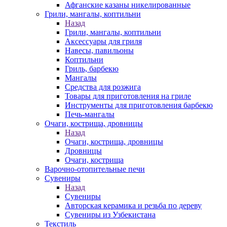
Афганские казаны никелированные
Грили, мангалы, коптильни
Назад
Грили, мангалы, коптильни
Аксессуары для гриля
Навесы, павильоны
Коптильни
Гриль, барбекю
Мангалы
Средства для розжига
Товары для приготовления на гриле
Инструменты для приготовления барбекю
Печь-мангалы
Очаги, кострища, дровницы
Назад
Очаги, кострища, дровницы
Дровницы
Очаги, кострища
Варочно-отопительные печи
Сувениры
Назад
Сувениры
Авторская керамика и резьба по дереву
Сувениры из Узбекистана
Текстиль