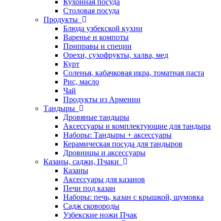
Кухонная посуда
Столовая посуда
Продукты
Блюда узбекской кухни
Варенье и компоты
Приправы и специи
Орехи, сухофрукты, халва, мед
Курт
Соленья, кабачковая икра, томатная паста
Рис, масло
Чай
Продукты из Армении
Тандыры
Дровяные тандыры
Аксессуары и комплектующие для тандыра
Наборы: Тандыры + аксессуары
Керамическая посуда для тандыров
Дровницы и аксессуары
Казаны, саджи, Пчаки
Казаны
Аксессуары для казанов
Печи под казан
Наборы: печь, казан с крышкой, шумовка
Садж сковороды
Узбекские ножи Пчак