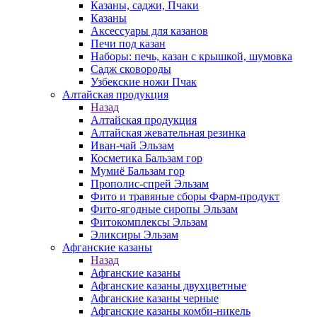
Казаны, саджи, Пчаки
Казаны
Аксессуары для казанов
Печи под казан
Наборы: печь, казан с крышкой, шумовка
Садж сковороды
Узбекские ножи Пчак
Алтайская продукция
Назад
Алтайская продукция
Алтайская жевательная резинка
Иван-чай Эльзам
Косметика Бальзам гор
Мумиё Бальзам гор
Прополис-спрей Эльзам
Фито и травяные сборы Фарм-продукт
Фито-ягодные сиропы Эльзам
Фитокомплексы Эльзам
Эликсиры Эльзам
Афганские казаны
Назад
Афганские казаны
Афганские казаны двухцветные
Афганские казаны черные
Афганские казаны комби-никель