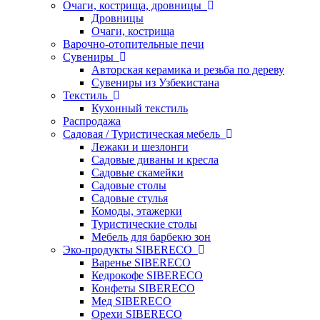
Очаги, кострища, дровницы
Дровницы
Очаги, кострища
Варочно-отопительные печи
Сувениры
Авторская керамика и резьба по дереву
Сувениры из Узбекистана
Текстиль
Кухонный текстиль
Распродажа
Садовая / Туристическая мебель
Лежаки и шезлонги
Садовые диваны и кресла
Садовые скамейки
Садовые столы
Садовые стулья
Комоды, этажерки
Туристические столы
Мебель для барбекю зон
Эко-продукты SIBERECO
Варенье SIBERECO
Кедрокофе SIBERECO
Конфеты SIBERECO
Мед SIBERECO
Орехи SIBERECO