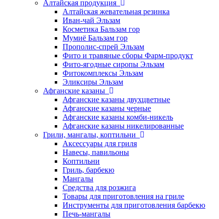
Алтайская продукция
Алтайская жевательная резинка
Иван-чай Эльзам
Косметика Бальзам гор
Мумиё Бальзам гор
Прополис-спрей Эльзам
Фито и травяные сборы Фарм-продукт
Фито-ягодные сиропы Эльзам
Фитокомплексы Эльзам
Эликсиры Эльзам
Афганские казаны
Афганские казаны двухцветные
Афганские казаны черные
Афганские казаны комби-никель
Афганские казаны никелированные
Грили, мангалы, коптильни
Аксессуары для гриля
Навесы, павильоны
Коптильни
Гриль, барбекю
Мангалы
Средства для розжига
Товары для приготовления на гриле
Инструменты для приготовления барбекю
Печь-мангалы