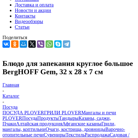
Доставка и оплата
Новости и акции
Контакты
Видеообзоры
Статьи
Поделиться
Блюдо для запекания круглое большое
BergHOFF Gem, 32 x 28 x 7 см
Главная
-
Каталог
-
Посуда
ПОСУДА PLOVER
ГРИЛИ PLOVER
Мангалы и печи
PLOVER
Посуда
Продукты
Тандыры
Казаны, саджи,
Пчаки
Алтайская продукция
Афганские казаны
Грили,
мангалы, коптильни
Очаги, кострища, дровницы
Варочно-
отопительные печи
Сувениры
Текстиль
Распродажа
Садовая /