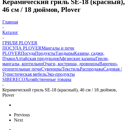
Керамический гриль SE-18 (красный),
46 см / 18 дюймов, Plover
Главная
-
Каталог
-
ГРИЛИ PLOVER
ПОСУДА PLOVER
Мангалы и печи
PLOVER
Посуда
Продукты
Тандыры
Казаны, саджи,
Пчаки
Алтайская продукция
Афганские казаны
Грили,
мангалы, коптильни
Очаги, кострища, дровницы
Варочно-
отопительные печи
Сувениры
Текстиль
Распродажа
Садовая /
Туристическая мебель
Эко-продукты
SIBERECO
Хозяйственные товары
-
Керамический гриль SE-18 (красный), 46 см / 18 дюймов,
Plover
Previous
Next