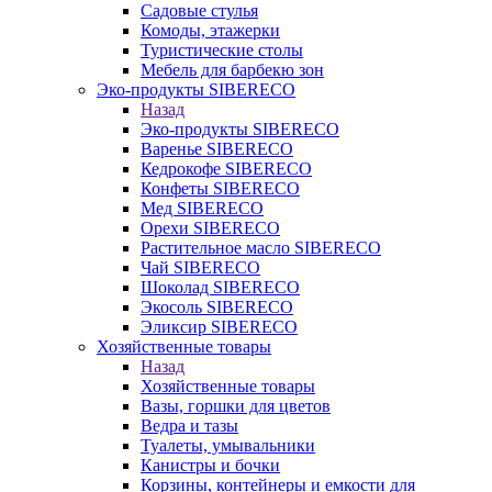
Садовые стулья
Комоды, этажерки
Туристические столы
Мебель для барбекю зон
Эко-продукты SIBERECO
Назад
Эко-продукты SIBERECO
Варенье SIBERECO
Кедрокофе SIBERECO
Конфеты SIBERECO
Мед SIBERECO
Орехи SIBERECO
Растительное масло SIBERECO
Чай SIBERECO
Шоколад SIBERECO
Экосоль SIBERECO
Эликсир SIBERECO
Хозяйственные товары
Назад
Хозяйственные товары
Вазы, горшки для цветов
Ведра и тазы
Туалеты, умывальники
Канистры и бочки
Корзины, контейнеры и емкости для