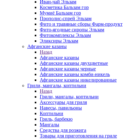
Иван-чай Эльзам
Косметика Бальзам гор
Мумиё Бальзам гор
Прополис-спрей Эльзам
Фито и травяные сборы Фарм-продукт
Фито-ягодные сиропы Эльзам
Фитокомплексы Эльзам
Эликсиры Эльзам
Афганские казаны
Назад
Афганские казаны
Афганские казаны двухцветные
Афганские казаны черные
Афганские казаны комби-никель
Афганские казаны никелированные
Грили, мангалы, коптильни
Назад
Грили, мангалы, коптильни
Аксессуары для гриля
Навесы, павильоны
Коптильни
Гриль, барбекю
Мангалы
Средства для розжига
Товары для приготовления на гриле