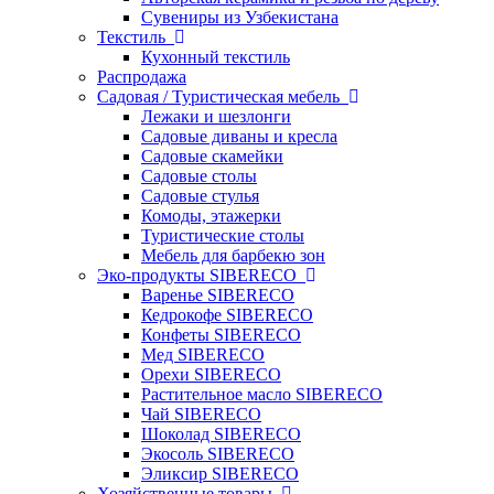
Сувениры из Узбекистана
Текстиль
Кухонный текстиль
Распродажа
Садовая / Туристическая мебель
Лежаки и шезлонги
Садовые диваны и кресла
Садовые скамейки
Садовые столы
Садовые стулья
Комоды, этажерки
Туристические столы
Мебель для барбекю зон
Эко-продукты SIBERECO
Варенье SIBERECO
Кедрокофе SIBERECO
Конфеты SIBERECO
Мед SIBERECO
Орехи SIBERECO
Растительное масло SIBERECO
Чай SIBERECO
Шоколад SIBERECO
Экосоль SIBERECO
Эликсир SIBERECO
Хозяйственные товары