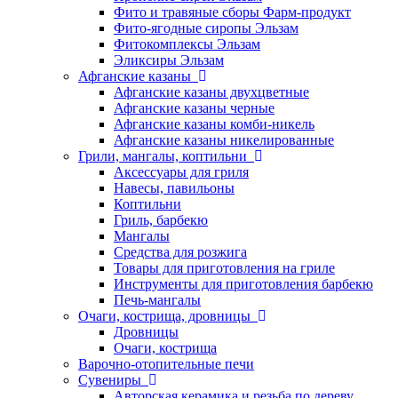
Фито и травяные сборы Фарм-продукт
Фито-ягодные сиропы Эльзам
Фитокомплексы Эльзам
Эликсиры Эльзам
Афганские казаны
Афганские казаны двухцветные
Афганские казаны черные
Афганские казаны комби-никель
Афганские казаны никелированные
Грили, мангалы, коптильни
Аксессуары для гриля
Навесы, павильоны
Коптильни
Гриль, барбекю
Мангалы
Средства для розжига
Товары для приготовления на гриле
Инструменты для приготовления барбекю
Печь-мангалы
Очаги, кострища, дровницы
Дровницы
Очаги, кострища
Варочно-отопительные печи
Сувениры
Авторская керамика и резьба по дереву