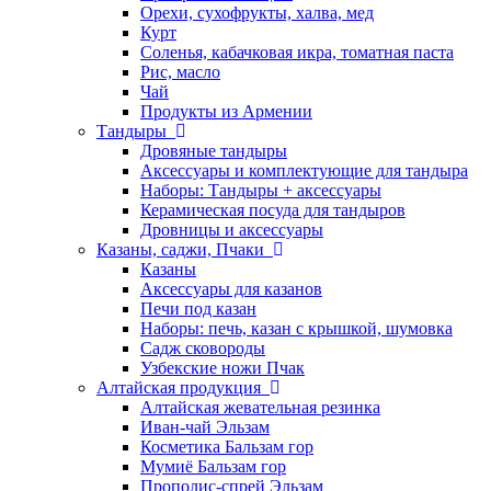
Орехи, сухофрукты, халва, мед
Курт
Соленья, кабачковая икра, томатная паста
Рис, масло
Чай
Продукты из Армении
Тандыры
Дровяные тандыры
Аксессуары и комплектующие для тандыра
Наборы: Тандыры + аксессуары
Керамическая посуда для тандыров
Дровницы и аксессуары
Казаны, саджи, Пчаки
Казаны
Аксессуары для казанов
Печи под казан
Наборы: печь, казан с крышкой, шумовка
Садж сковороды
Узбекские ножи Пчак
Алтайская продукция
Алтайская жевательная резинка
Иван-чай Эльзам
Косметика Бальзам гор
Мумиё Бальзам гор
Прополис-спрей Эльзам