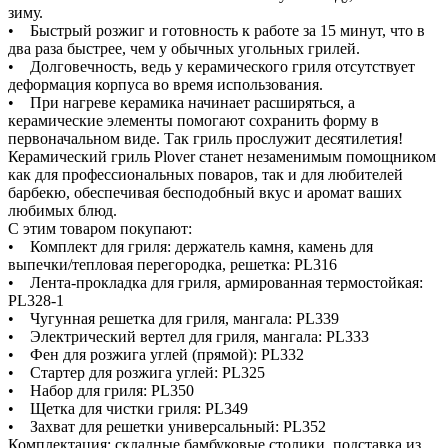
зиму.
• Быстрый розжиг и готовность к работе за 15 минут, что в
два раза быстрее, чем у обычных угольных грилей.
• Долговечность, ведь у керамического гриля отсутствует
деформация корпуса во время использования.
• При нагреве керамика начинает расширяться, а
керамические элементы помогают сохранить форму в
первоначальном виде. Так гриль прослужит десятилетия!
Керамический гриль Plover станет незаменимым помощником
как для профессиональных поваров, так и для любителей
барбекю, обеспечивая бесподобный вкус и аромат ваших
любимых блюд.
С этим товаром покупают:
• Комплект для гриля: держатель камня, камень для
выпечки/тепловая перегородка, решетка: PL316
• Лента-прокладка для гриля, армированная термостойкая:
PL328-1
• Чугунная решетка для гриля, мангала: PL339
• Электрический вертел для гриля, мангала: PL333
• Фен для розжига углей (прямой): PL332
• Стартер для розжига углей: PL325
• Набор для гриля: PL350
• Щетка для чистки гриля: PL349
• Захват для решетки универсальный: PL352
Комплектация: складные бамбуковые столики, подставка из