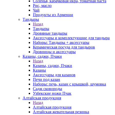
Соленья, кабачковая икра, томатная паста
Рис, масло
Чай
Продукты из Армении
Тандыры
Назад
Тандыры
Дровяные тандыры
Аксессуары и комплектующие для тандыра
Наборы: Тандыры + аксессуары
Керамическая посуда для тандыров
Дровницы и аксессуары
Казаны, саджи, Пчаки
Назад
Казаны, саджи, Пчаки
Казаны
Аксессуары для казанов
Печи под казан
Наборы: печь, казан с крышкой, шумовка
Садж сковороды
Узбекские ножи Пчак
Алтайская продукция
Назад
Алтайская продукция
Алтайская жевательная резинка