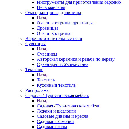
Инструменты для приготовления барбекю
Печь-мангалы
Очаги, кострища, дровницы
Назад
Очаги, кострища, дровницы
Дровницы
Очаги, кострища
Варочно-отопительные печи
Сувениры
Назад
Сувениры
Авторская керамика и резьба по дереву
Сувениры из Узбекистана
Текстиль
Назад
Текстиль
Кухонный текстиль
Распродажа
Садовая / Туристическая мебель
Назад
Садовая / Туристическая мебель
Лежаки и шезлонги
Садовые диваны и кресла
Садовые скамейки
Садовые столы