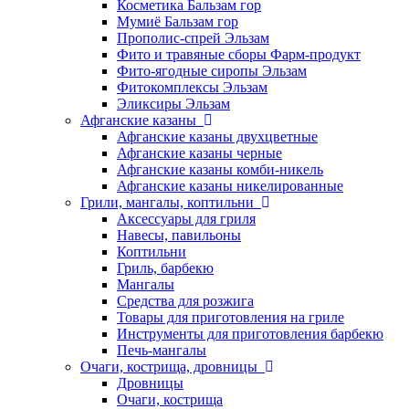
Косметика Бальзам гор
Мумиё Бальзам гор
Прополис-спрей Эльзам
Фито и травяные сборы Фарм-продукт
Фито-ягодные сиропы Эльзам
Фитокомплексы Эльзам
Эликсиры Эльзам
Афганские казаны
Афганские казаны двухцветные
Афганские казаны черные
Афганские казаны комби-никель
Афганские казаны никелированные
Грили, мангалы, коптильни
Аксессуары для гриля
Навесы, павильоны
Коптильни
Гриль, барбекю
Мангалы
Средства для розжига
Товары для приготовления на гриле
Инструменты для приготовления барбекю
Печь-мангалы
Очаги, кострища, дровницы
Дровницы
Очаги, кострища