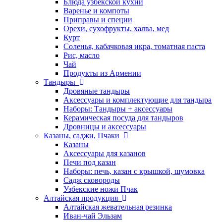
Блюда узбекской кухни
Варенье и компоты
Приправы и специи
Орехи, сухофрукты, халва, мед
Курт
Соленья, кабачковая икра, томатная паста
Рис, масло
Чай
Продукты из Армении
Тандыры
Дровяные тандыры
Аксессуары и комплектующие для тандыра
Наборы: Тандыры + аксессуары
Керамическая посуда для тандыров
Дровницы и аксессуары
Казаны, саджи, Пчаки
Казаны
Аксессуары для казанов
Печи под казан
Наборы: печь, казан с крышкой, шумовка
Садж сковороды
Узбекские ножи Пчак
Алтайская продукция
Алтайская жевательная резинка
Иван-чай Эльзам