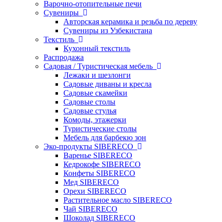
Варочно-отопительные печи
Сувениры
Авторская керамика и резьба по дереву
Сувениры из Узбекистана
Текстиль
Кухонный текстиль
Распродажа
Садовая / Туристическая мебель
Лежаки и шезлонги
Садовые диваны и кресла
Садовые скамейки
Садовые столы
Садовые стулья
Комоды, этажерки
Туристические столы
Мебель для барбекю зон
Эко-продукты SIBERECO
Варенье SIBERECO
Кедрокофе SIBERECO
Конфеты SIBERECO
Мед SIBERECO
Орехи SIBERECO
Растительное масло SIBERECO
Чай SIBERECO
Шоколад SIBERECO