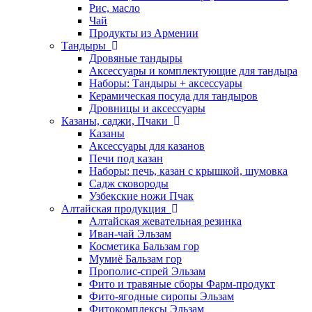
Рис, масло
Чай
Продукты из Армении
Тандыры
Дровяные тандыры
Аксессуары и комплектующие для тандыра
Наборы: Тандыры + аксессуары
Керамическая посуда для тандыров
Дровницы и аксессуары
Казаны, саджи, Пчаки
Казаны
Аксессуары для казанов
Печи под казан
Наборы: печь, казан с крышкой, шумовка
Садж сковороды
Узбекские ножи Пчак
Алтайская продукция
Алтайская жевательная резинка
Иван-чай Эльзам
Косметика Бальзам гор
Мумиё Бальзам гор
Прополис-спрей Эльзам
Фито и травяные сборы Фарм-продукт
Фито-ягодные сиропы Эльзам
Фитокомплексы Эльзам