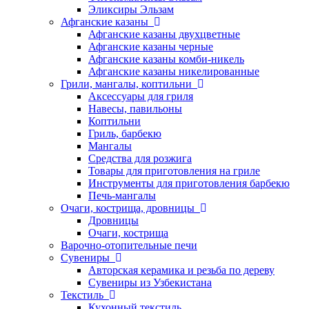
Эликсиры Эльзам
Афганские казаны
Афганские казаны двухцветные
Афганские казаны черные
Афганские казаны комби-никель
Афганские казаны никелированные
Грили, мангалы, коптильни
Аксессуары для гриля
Навесы, павильоны
Коптильни
Гриль, барбекю
Мангалы
Средства для розжига
Товары для приготовления на гриле
Инструменты для приготовления барбекю
Печь-мангалы
Очаги, кострища, дровницы
Дровницы
Очаги, кострища
Варочно-отопительные печи
Сувениры
Авторская керамика и резьба по дереву
Сувениры из Узбекистана
Текстиль
Кухонный текстиль