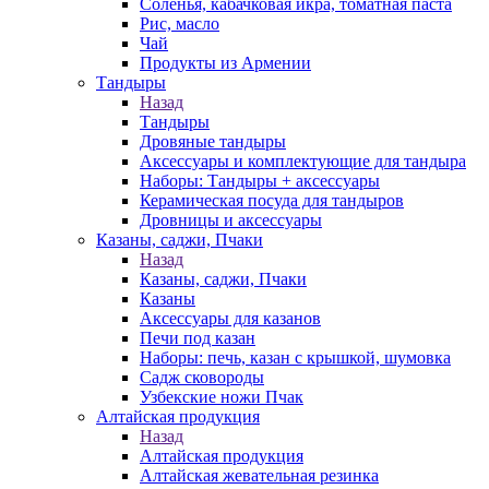
Соленья, кабачковая икра, томатная паста
Рис, масло
Чай
Продукты из Армении
Тандыры
Назад
Тандыры
Дровяные тандыры
Аксессуары и комплектующие для тандыра
Наборы: Тандыры + аксессуары
Керамическая посуда для тандыров
Дровницы и аксессуары
Казаны, саджи, Пчаки
Назад
Казаны, саджи, Пчаки
Казаны
Аксессуары для казанов
Печи под казан
Наборы: печь, казан с крышкой, шумовка
Садж сковороды
Узбекские ножи Пчак
Алтайская продукция
Назад
Алтайская продукция
Алтайская жевательная резинка