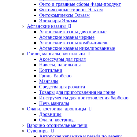
Фито и травяные сборы Фарм-продукт
Фито-ягодные сиропы Эльзам
Фитокомплексы Эльзам
Эликсиры Эльзам
Афганские казаны
Афганские казаны двухцветные
Афганские казаны черные
Афганские казаны комби-никель
Афганские казаны никелированные
Грили, мангалы, коптильни
Аксессуары для гриля
Навесы, павильоны
Коптильни
Гриль, барбекю
Мангалы
Средства для розжига
Товары для приготовления на гриле
Инструменты для приготовления барбекю
Печь-мангалы
Очаги, кострища, дровницы
Дровницы
Очаги, кострища
Варочно-отопительные печи
Сувениры
Авторская керамика и резьба по дереву