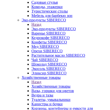
Садовые стулья
Комоды, этажерки
Туристические столы
Мебель для барбекю зон
Эко-продукты SIBERECO
Назад
Эко-продукты SIBERECO
Варенье SIBERECO
Кедрокофе SIBERECO
Конфеты SIBERECO
Мед SIBERECO
Орехи SIBERECO
Растительное масло SIBERECO
Чай SIBERECO
Шоколад SIBERECO
Экосоль SIBERECO
Эликсир SIBERECO
Хозяйственные товары
Назад
Хозяйственные товары
Вазы, горшки для цветов
Ведра и тазы
Туалеты, умывальники
Канистры и бочки
Корзины, контейнеры и емкости для