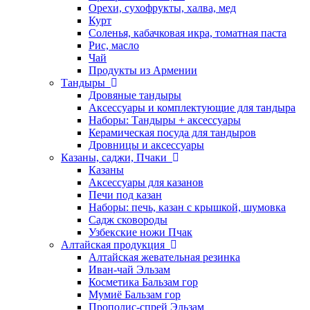
Орехи, сухофрукты, халва, мед
Курт
Соленья, кабачковая икра, томатная паста
Рис, масло
Чай
Продукты из Армении
Тандыры
Дровяные тандыры
Аксессуары и комплектующие для тандыра
Наборы: Тандыры + аксессуары
Керамическая посуда для тандыров
Дровницы и аксессуары
Казаны, саджи, Пчаки
Казаны
Аксессуары для казанов
Печи под казан
Наборы: печь, казан с крышкой, шумовка
Садж сковороды
Узбекские ножи Пчак
Алтайская продукция
Алтайская жевательная резинка
Иван-чай Эльзам
Косметика Бальзам гор
Мумиё Бальзам гор
Прополис-спрей Эльзам