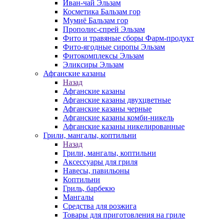
Иван-чай Эльзам
Косметика Бальзам гор
Мумиё Бальзам гор
Прополис-спрей Эльзам
Фито и травяные сборы Фарм-продукт
Фито-ягодные сиропы Эльзам
Фитокомплексы Эльзам
Эликсиры Эльзам
Афганские казаны
Назад
Афганские казаны
Афганские казаны двухцветные
Афганские казаны черные
Афганские казаны комби-никель
Афганские казаны никелированные
Грили, мангалы, коптильни
Назад
Грили, мангалы, коптильни
Аксессуары для гриля
Навесы, павильоны
Коптильни
Гриль, барбекю
Мангалы
Средства для розжига
Товары для приготовления на гриле