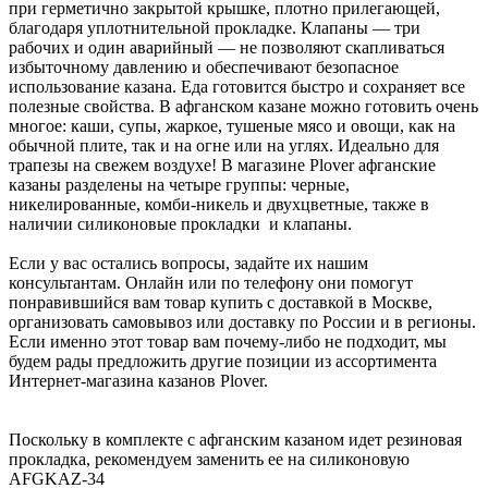
при герметично закрытой крышке, плотно прилегающей,
благодаря уплотнительной прокладке. Клапаны — три
рабочих и один аварийный — не позволяют скапливаться
избыточному давлению и обеспечивают безопасное
использование казана. Еда готовится быстро и сохраняет все
полезные свойства. В афганском казане можно готовить очень
многое: каши, супы, жаркое, тушеные мясо и овощи, как на
обычной плите, так и на огне или на углях. Идеально для
трапезы на свежем воздухе! В магазине Plover афганские
казаны разделены на четыре группы: черные,
никелированные, комби-никель и двухцветные, также в
наличии силиконовые прокладки и клапаны.
Если у вас остались вопросы, задайте их нашим
консультантам. Онлайн или по телефону они помогут
понравившийся вам товар купить с доставкой в Москве,
организовать самовывоз или доставку по России и в регионы.
Если именно этот товар вам почему-либо не подходит, мы
будем рады предложить другие позиции из ассортимента
Интернет-магазина казанов Plover.
Поскольку в комплекте с афганским казаном идет резиновая
прокладка, рекомендуем заменить ее на силиконовую
AFGKAZ-34