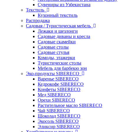
Сувениры из Узбекистана
Текстиль
Кухонный текстиль
Распродажа
Садовая / Туристическая мебель
Лежаки и шезлонги
Садовые диваны и кресла
Садовые скамейки
Садовые столы
Садовые стулья
Комоды, этажерки
Туристические столы
Мебель для барбекю зон
Эко-продукты SIBERECO
Варенье SIBERECO
Кедрокофе SIBERECO
Конфеты SIBERECO
Мед SIBERECO
Орехи SIBERECO
Растительное масло SIBERECO
Чай SIBERECO
Шоколад SIBERECO
Экосоль SIBERECO
Эликсир SIBERECO
Хозяйственные товары