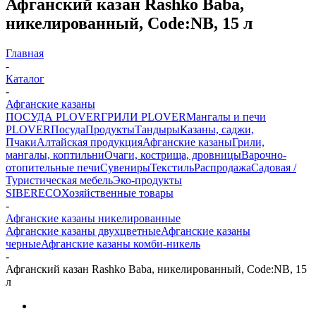
Афганский казан Rashko Baba,
никелированный, Code:NB, 15 л
Главная
-
Каталог
-
Афганские казаны
ПОСУДА PLOVER
ГРИЛИ PLOVER
Мангалы и печи
PLOVER
Посуда
Продукты
Тандыры
Казаны, саджи,
Пчаки
Алтайская продукция
Афганские казаны
Грили,
мангалы, коптильни
Очаги, кострища, дровницы
Варочно-
отопительные печи
Сувениры
Текстиль
Распродажа
Садовая /
Туристическая мебель
Эко-продукты
SIBERECO
Хозяйственные товары
-
Афганские казаны никелированные
Афганские казаны двухцветные
Афганские казаны
черные
Афганские казаны комби-никель
-
Афганский казан Rashko Baba, никелированный, Code:NB, 15
л