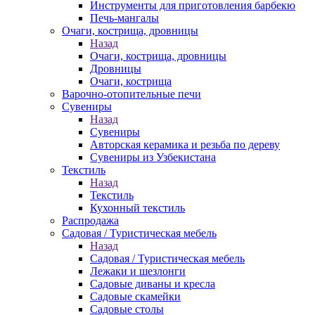
Инструменты для приготовления барбекю
Печь-мангалы
Очаги, кострища, дровницы
Назад
Очаги, кострища, дровницы
Дровницы
Очаги, кострища
Варочно-отопительные печи
Сувениры
Назад
Сувениры
Авторская керамика и резьба по дереву
Сувениры из Узбекистана
Текстиль
Назад
Текстиль
Кухонный текстиль
Распродажа
Садовая / Туристическая мебель
Назад
Садовая / Туристическая мебель
Лежаки и шезлонги
Садовые диваны и кресла
Садовые скамейки
Садовые столы